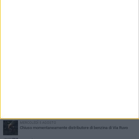
PIÙ LETTI QUESTA SETTIMANA
VENERDÌ 7 AGOSTO
Uomo fermato in via Porta Pia: intervento lampo degli agenti in
borghese
GIOVEDÌ 6 AGOSTO
Gelato di San Domenico: il gusto che racconta una leggenda
GIOVEDÌ 6 AGOSTO
Gaetano Mongelli, sei anni per un sogno: nasce a Corato
"Megaad"
VENERDÌ 7 AGOSTO
Due aggressioni in pochi giorni tra Bari e Corato: le vittime hanno
17 anni
MERCOLEDÌ 5 AGOSTO
Chiuso momentaneamente distributore di benzina di Via Ruvo