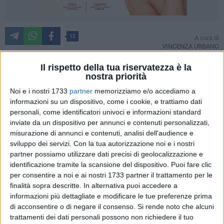
12
A cura di
VINCENZA URBANO
Il rispetto della tua riservatezza è la
nostra priorità
Attivo sul territorio dal 2019 negli aspetti culturali e di
Noi e i nostri 1733
partner
memorizziamo e/o accediamo a
valorizzazione del nostro patrimonio artistico e naturale, il
informazioni su un dispositivo, come i cookie, e trattiamo dati
Comitato "Via Francigena del Sud – Corato, Andria, Ruvo,
personali, come identificatori univoci e informazioni standard
Bitonto"
nasce come soggetto del terzo settore ed è
inviate da un dispositivo per annunci e contenuti personalizzati,
costituito da volontari che profondono il loro impegno in
misurazione di annunci e contenuti, analisi dell'audience e
azioni specificatamente rivolte alla Via Francigena, in
sviluppo dei servizi.
Con la tua autorizzazione noi e i nostri
partner possiamo utilizzare dati precisi di geolocalizzazione e
cammini e nell'accoglienza e l'orientamento di pellegrini e
identificazione tramite la scansione del dispositivo. Puoi fare clic
camminatori. È riconosciuto finanche dall'
Associazione
per consentire a noi e ai nostri 1733 partner il trattamento per le
Europea delle Vie Francigene
ed è
Punto Credenziale per la
finalità sopra descritte. In alternativa puoi accedere a
"Via Francigena".
informazioni più dettagliate e modificare le tue preferenze prima
di acconsentire o di negare il consenso.
Si rende noto che alcuni
«Ci occupiamo di accogliere e assistere lungo il cammino i
trattamenti dei dati personali possono non richiedere il tuo