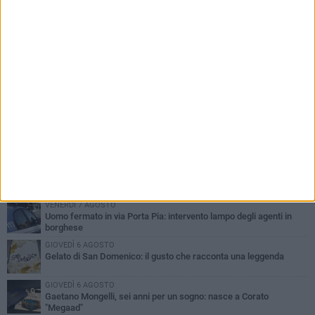
PIÙ LETTI QUESTA SETTIMANA
VENERDÌ 7 AGOSTO
Uomo fermato in via Porta Pia: intervento lampo degli agenti in
borghese
GIOVEDÌ 6 AGOSTO
Gelato di San Domenico: il gusto che racconta una leggenda
GIOVEDÌ 6 AGOSTO
Gaetano Mongelli, sei anni per un sogno: nasce a Corato
"Megaad"