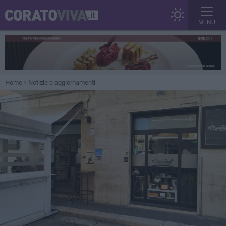
MENU
Home
Notizie e aggiornamenti