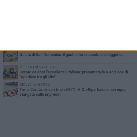
16.554.000 euro di avanzo: «Non sempre è un fatto positivo: o non
c'è stata capacità di spesa o le entrate sono state troppo alte»
MERCOLEDÌ 5 AGOSTO
Chiuso momentaneamente distributore di benzina di Via Ruvo
SABATO 1 AGOSTO
Centro storico, l'assessore Marcone risponde agli esercenti:
«Siamo ai nastri di partenza»
GIOVEDÌ 6 AGOSTO
Gelato di San Domenico: il gusto che racconta una leggenda
MERCOLEDÌ 5 AGOSTO
Corato celebra l'eccellenza italiana: presentata la V edizione di
"Aperitivo tra gli Ulivi"
GIOVEDÌ 6 AGOSTO
Tari a Corato, rincari fino all'87%. AIC: «Ripartizione non equa,
stangata sulle imprese»