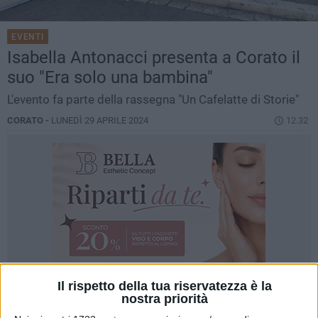
EVENTI
Isabella Antonacci presenta a Corato il
suo "Era solo una bambina"
L'evento fa parte della rassegna "Un Cafelatte di Storie"
CORATO -
LUNEDÌ 29 APRILE 2024
12.32
Il rispetto della tua riservatezza è la
nostra priorità