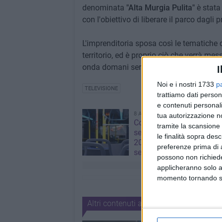
denominata
"Alta Murgia Pulita"
è stata 
con l'obiettivo di liberare il parco dagl
L'imprenditoria sposa così le tematiche 
territorio, ed è proprio ciò che verrà m
onda domani sera - mercoledì 19 gennai
I
Noi e i nostri 1733
p
TELEVISIONE
trattiamo dati person
e contenuti personali
8 AGOSTO 2026
tua autorizzazione no
Corato, aperte le iscrizion
tramite la scansione 
servizio di trasporto scol
le finalità sopra des
2026/2027: domande fino
preferenze prima di 
settembre
possono non richieder
applicheranno solo a
momento tornando su 
Altri contenuti a tema