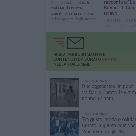
racconta a "La
Nella puntata andata in
Buona" di Cate
onda ieri, la nostra
Balivo
concittadina ha concorso
nella squadra degli amanti
I successi, il padr
conosciuto, i sogni 
traguardi in una 
intervista
RICEVI AGGIORNAMENTI E
CONTENUTI DA CORATO
GRATIS
NELLA TUA E-MAIL
7 AGOSTO 2026
Due aggressioni in pochi 
tra Bari e Corato: le vitti
hanno 17 anni
7 AGOSTO 2026
Tra gusto, moda e solidar
Corato la quinta edizione
"Aperitivo tra gli Ulivi"