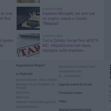
6 AGOSTO 2026
 la vive
Gaetano Mongelli, sei anni per
ti fino
un sogno: nasce a Corato
"Megaad"
6 AGOSTO 2026
il gusto
Tari a Corato, rincari fino all'87%.
da
AIC: «Ripartizione non equa,
stangata sulle imprese»
Segnalazioni iReport
Dens Sano in Corpore Sano
Socialmente Utili
Le Rubriche
In... Condominio
Speciale Scuola - Oriani Tandoi
Secondo Circolo Didattico "N.
Agenda eventi di Corato
I
Fornelli"
R
CentoVoci
Previsioni meteo
C
Matrioska
Video
t
Il Mondo Wealth Management
Speciale Elezioni
Elezioni amministrative