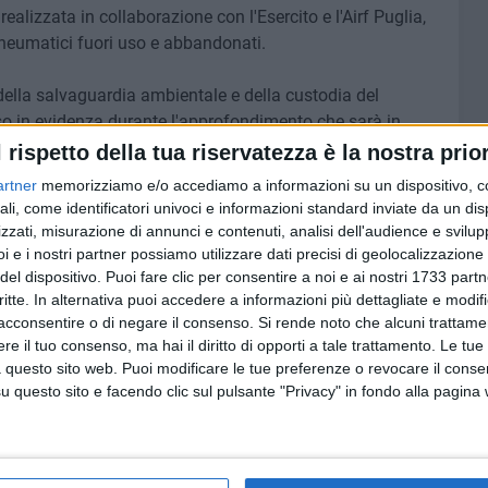
realizzata in collaborazione con l'Esercito e l'Airf Puglia,
i pneumatici fuori uso e abbandonati.
della salvaguardia ambientale e della custodia del
esso in evidenza durante l'approfondimento che sarà in
o 2022 - su Rai2.
l rispetto della tua riservatezza è la nostra prior
artner
memorizziamo e/o accediamo a informazioni su un dispositivo, c
ali, come identificatori univoci e informazioni standard inviate da un di
zzati, misurazione di annunci e contenuti, analisi dell'audience e svilupp
7 AGOSTO 2026
i e i nostri partner possiamo utilizzare dati precisi di geolocalizzazione 
i al
Uomo fermato in via Porta Pia:
del dispositivo. Puoi fare clic per consentire a noi e ai nostri 1733 partn
astico
intervento lampo degli agenti in
critte. In alternativa puoi accedere a informazioni più dettagliate e modif
 al 14
borghese
acconsentire o di negare il consenso.
Si rende noto che alcuni trattamen
e il tuo consenso, ma hai il diritto di opporti a tale trattamento. Le tue
 questo sito web. Puoi modificare le tue preferenze o revocare il conse
questo sito e facendo clic sul pulsante "Privacy" in fondo alla pagina