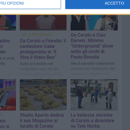
PIÙ OPZIONI
ACCETTO
Da Corato a Ciao
ARTI E PROFESSIONI
Darwin, Mimmo
ratino
Da Corato a Fiorello: il
"Underground" show
un
cantautore Gabe
sotto gli occhi di
ale
protagonista in "E
Paolo Bonolis
Viva il Video Box"
a in onda
ella
Non è passata certamente
Gabe si è esibito nel
inosservata l'esibizione del
contenitore spin off del
nostro concittadino nel
celebre programma di Rai
famoso programma di
Due
Canale 5
Studio Aperto dedica
Le bellezze storiche
I
il suo Magazine al
di Corato a dicembre
ato
tarallo di Corato
su Tele Norba
cu si