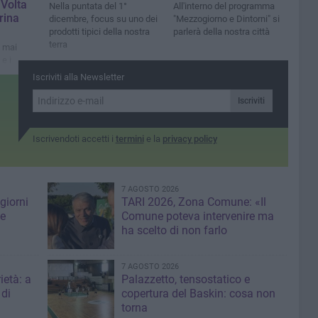
 Volta
Nella puntata del 1°
All'interno del programma
rina
dicembre, focus su uno dei
"Mezzogiorno e Dintorni" si
prodotti tipici della nostra
parlerà della nostra città
terra
e mai
e i
commossa
Iscriviti alla Newsletter
Iscriviti
Iscrivendoti accetti i
termini
e la
privacy policy
7 AGOSTO 2026
giorni
TARI 2026, Zona Comune: «Il
me
Comune poteva intervenire ma
ha scelto di non farlo
7 AGOSTO 2026
ietà: a
Palazzetto, tensostatico e
 di
copertura del Baskin: cosa non
torna