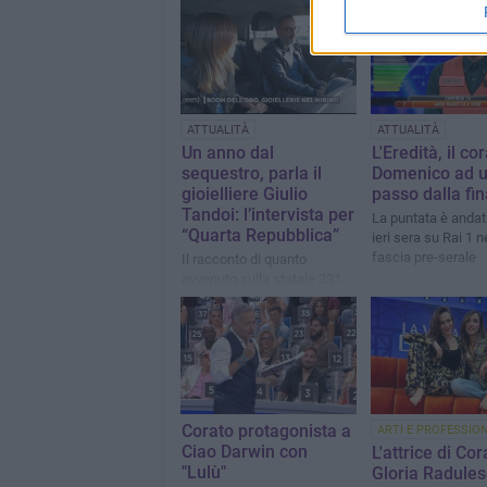
ATTUALITÀ
ATTUALITÀ
Un anno dal
L'Eredità, il co
sequestro, parla il
Domenico ad 
gioielliere Giulio
passo dalla fin
Tandoi: l’intervista per
La puntata è andat
“Quarta Repubblica”
ieri sera su Rai 1 n
fascia pre-serale
Il racconto di quanto
avvenuto sulla statale 231
Corato protagonista a
ARTI E PROFESSION
Ciao Darwin con
L'attrice di Cor
"Lulù"
Gloria Radules