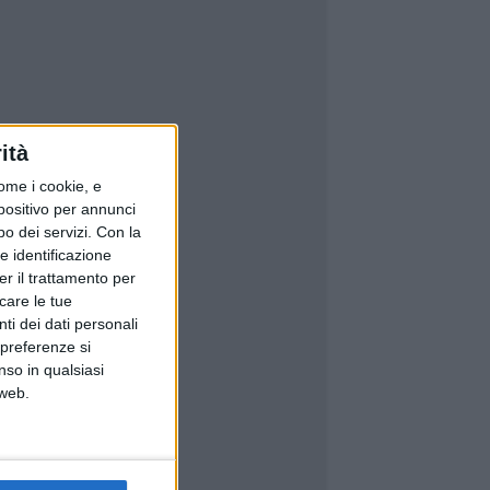
ità
ome i cookie, e
spositivo per annunci
o dei servizi.
Con la
e identificazione
er il trattamento per
icare le tue
ti dei dati personali
 preferenze si
nso in qualsiasi
 web.