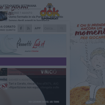
Ù LETTI QUESTA SETTIMANA
VENERDÌ 7 AGOSTO
Uomo fermato in via Porta Pia: intervento
lampo degli agenti in borghese
 DA
CORATO
GIOVEDÌ 6 AGOSTO
APP
Gelato di San Domenico: il gusto che
NIO QUINTO
racconta una leggenda
GIOVEDÌ 6 AGOSTO
Gaetano Mongelli, sei anni per un sogno:
nasce a Corato "Megaad"
VENERDÌ 7 AGOSTO
Due aggressioni in pochi giorni tra Bari e
Corato: le vittime hanno 17 anni
MERCOLEDÌ 5 AGOSTO
Chiuso momentaneamente distributore di
benzina di Via Ruvo
GIOVEDÌ 6 AGOSTO
Tari a Corato, rincari fino all'87%. AIC:
«Ripartizione non equa, stangata sulle
prese»