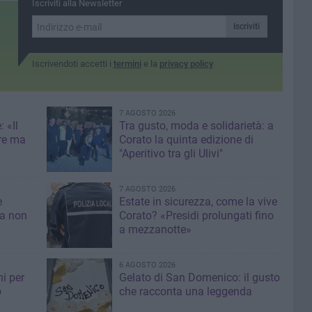
Iscriviti alla Newsletter
Iscriviti
Iscrivendoti accetti i
termini
e la
privacy policy
7 AGOSTO 2026
 «Il
Tra gusto, moda e solidarietà: a
re ma
Corato la quinta edizione di
"Aperitivo tra gli Ulivi"
7 AGOSTO 2026
e
Estate in sicurezza, come la vive
sa non
Corato? «Presidi prolungati fino
a mezzanotte»
6 AGOSTO 2026
i per
Gelato di San Domenico: il gusto
o
che racconta una leggenda