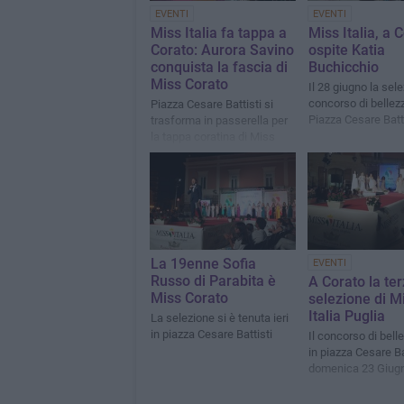
EVENTI
EVENTI
Miss Italia fa tappa a
Miss Italia, a 
Corato: Aurora Savino
ospite Katia
conquista la fascia di
Buchicchio
Miss Corato
Il 28 giugno la sel
concorso di bellezz
Piazza Cesare Battisti si
Piazza Cesare Batti
trasforma in passerella per
la tappa coratina di Miss
Italia organizzata in
collaborazione con la S.S.D.
Wellness Evolution
La 19enne Sofia
EVENTI
Russo di Parabita è
A Corato la te
Miss Corato
selezione di M
Italia Puglia
La selezione si è tenuta ieri
in piazza Cesare Battisti
Il concorso di bell
in piazza Cesare Ba
domenica 23 Giug