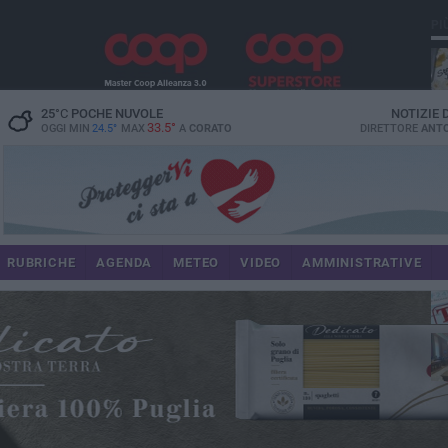
PI
25
°C
POCHE NUVOLE
NOTIZIE
33.5°
OGGI MIN
24.5°
MAX
A
CORATO
DIRETTORE
ANTO
RUBRICHE
AGENDA
METEO
VIDEO
AMMINISTRATIVE
im
spe