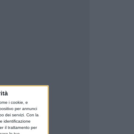
ità
ome i cookie, e
spositivo per annunci
o dei servizi.
Con la
e identificazione
er il trattamento per
icare le tue