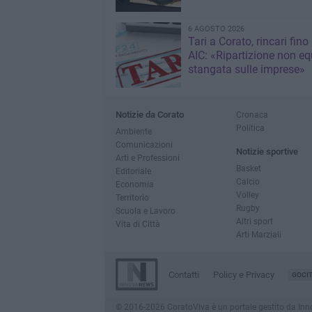
6 AGOSTO 2026
Tari a Corato, rincari fino
AIC: «Ripartizione non eq
stangata sulle imprese»
Notizie da Corato
Cronaca
Politica
Ambiente
Comunicazioni
Notizie sportive
Arti e Professioni
Basket
Editoriale
Calcio
Economia
Volley
Territorio
Rugby
Scuola e Lavoro
Altri sport
Vita di Città
Arti Marziali
Contatti
Policy e Privacy
GOCI
© 2016-2026 CoratoViva è un portale gestito da InnovaN