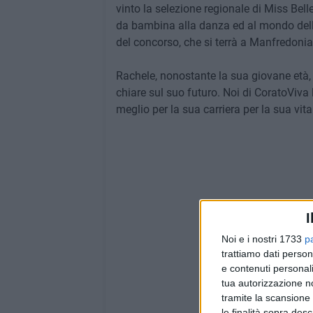
vinto la selezione regionale di Miss Bel
da bambina alla danza ed al mondo dello 
del concorso, che si terrà a Manfredonia
Rachele, nonostante la sua giovane età, h
chiare sul suo futuro. Noi di CoratoViva 
meglio per la sua carriera per la sua vita
I
Noi e i nostri 1733
p
trattiamo dati person
e contenuti personali
tua autorizzazione no
tramite la scansione 
le finalità sopra des