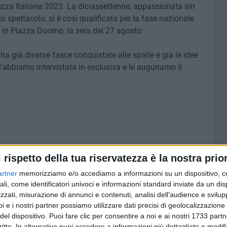
lezza Italiana 2023. La diciassettenne, appassionata sin
spettacolo, si è così qualificata per la fase nazionale
 in Piazza Duomo, la sera del 27 agosto.
a già diverse fasce conquistate alle spalle e già le idee
l'abbiamo intervistata in esclusiva e le auguriamo il
.
l rispetto della tua riservatezza è la nostra prior
artner
memorizziamo e/o accediamo a informazioni su un dispositivo, c
ali, come identificatori univoci e informazioni standard inviate da un di
zzati, misurazione di annunci e contenuti, analisi dell'audience e svilupp
i e i nostri partner possiamo utilizzare dati precisi di geolocalizzazione 
del dispositivo. Puoi fare clic per consentire a noi e ai nostri 1733 partn
critte. In alternativa puoi accedere a informazioni più dettagliate e modif