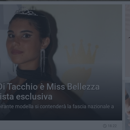
Di Tacchio è Miss Bellezza
vista esclusiva
rante modella si contenderà la fascia nazionale a
18.22