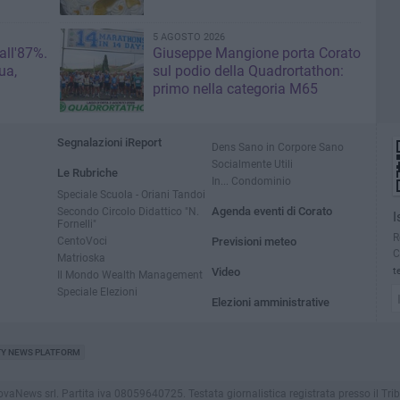
5 AGOSTO 2026
 all'87%.
Giuseppe Mangione porta Corato
ua,
sul podio della Quadrortathon:
primo nella categoria M65
Segnalazioni iReport
Dens Sano in Corpore Sano
Socialmente Utili
Le Rubriche
In... Condominio
Speciale Scuola - Oriani Tandoi
Secondo Circolo Didattico "N.
Agenda eventi di Corato
I
Fornelli"
R
CentoVoci
Previsioni meteo
C
Matrioska
Video
t
Il Mondo Wealth Management
Speciale Elezioni
Elezioni amministrative
TY NEWS PLATFORM
ews srl. Partita iva 08059640725. Testata giornalistica registrata presso il Tribunale