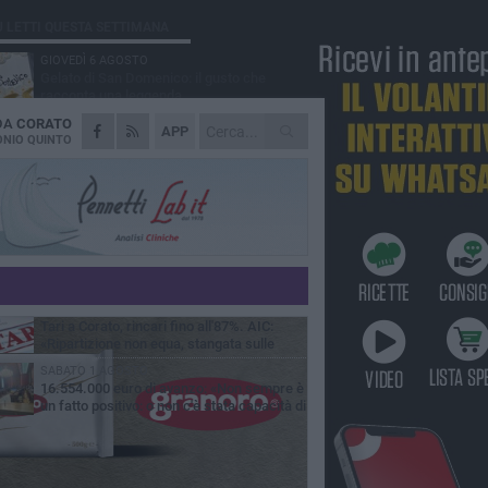
Ù LETTI QUESTA SETTIMANA
GIOVEDÌ 6 AGOSTO
Gelato di San Domenico: il gusto che
racconta una leggenda
 DA
CORATO
VENERDÌ 7 AGOSTO
APP
Uomo fermato in via Porta Pia: intervento
NIO QUINTO
lampo degli agenti in borghese
GIOVEDÌ 6 AGOSTO
Gaetano Mongelli, sei anni per un sogno:
nasce a Corato "Megaad"
MERCOLEDÌ 5 AGOSTO
Chiuso momentaneamente distributore di
benzina di Via Ruvo
GIOVEDÌ 6 AGOSTO
Tari a Corato, rincari fino all'87%. AIC:
«Ripartizione non equa, stangata sulle
prese»
SABATO 1 AGOSTO
16.554.000 euro di avanzo: «Non sempre è
un fatto positivo: o non c'è stata capacità di
sa o le entrate sono state troppo alte»