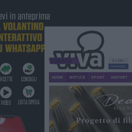
21.381
FANPAGE
HOME
NOTIZIE
SPORT
IREPORT