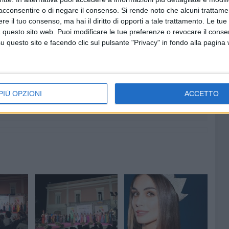
acconsentire o di negare il consenso.
Si rende noto che alcuni trattamen
e il tuo consenso, ma hai il diritto di opporti a tale trattamento. Le tue
 questo sito web. Puoi modificare le tue preferenze o revocare il conse
questo sito e facendo clic sul pulsante "Privacy" in fondo alla pagina
7 AGOSTO 2026
a Pia:
Due aggressioni in pochi giorni
enti in
tra Bari e Corato: le vittime
hanno 17 anni
PIÙ OPZIONI
ACCETTO