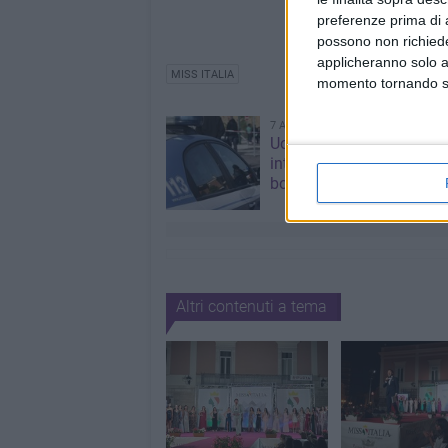
preferenze prima di 
possono non richieder
applicheranno solo a
MISS ITALIA
momento tornando su 
7 AGOSTO 2026
Uomo fermato in via Port
intervento lampo degli ag
borghese
Altri contenuti a tema