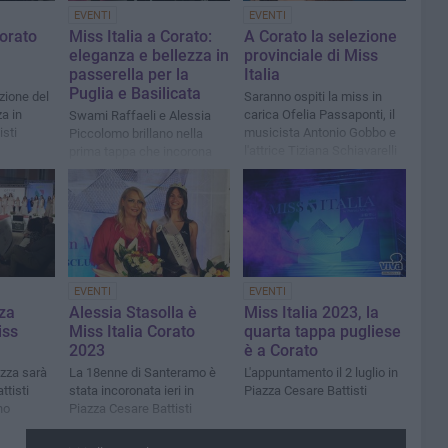
EVENTI
EVENTI
Corato
Miss Italia a Corato:
A Corato la selezione
eleganza e bellezza in
provinciale di Miss
passerella per la
Italia
Puglia e Basilicata
ezione del
Saranno ospiti la miss in
a in
carica Ofelia Passaponti, il
Swami Raffaeli e Alessia
sti
musicista Antonio Gobbo e
Piccolomo brillano nella
l'attrice Tiziana Schiavarelli
prima tappa che incorona
Miss Corato e Miss
Rocchetta
EVENTI
EVENTI
rza
Alessia Stasolla è
Miss Italia 2023, la
iss
Miss Italia Corato
quarta tappa pugliese
2023
è a Corato
ezza sarà
La 18enne di Santeramo è
L'appuntamento il 2 luglio in
ttisti
stata incoronata ieri in
Piazza Cesare Battisti
no
Piazza Cesare Battisti