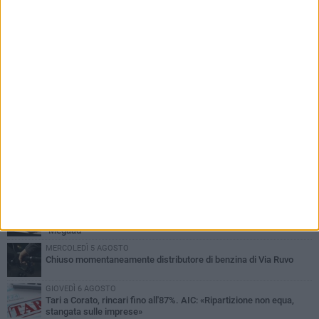
PIÙ LETTI QUESTA SETTIMANA
GIOVEDÌ 6 AGOSTO
Gelato di San Domenico: il gusto che racconta una leggenda
VENERDÌ 7 AGOSTO
Uomo fermato in via Porta Pia: intervento lampo degli agenti in
borghese
GIOVEDÌ 6 AGOSTO
Gaetano Mongelli, sei anni per un sogno: nasce a Corato
"Megaad"
MERCOLEDÌ 5 AGOSTO
Chiuso momentaneamente distributore di benzina di Via Ruvo
GIOVEDÌ 6 AGOSTO
Tari a Corato, rincari fino all'87%. AIC: «Ripartizione non equa,
stangata sulle imprese»