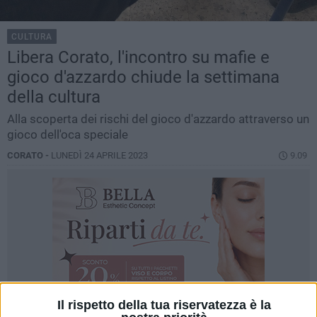
CULTURA
Libera Corato, l'incontro su mafie e
gioco d'azzardo chiude la settimana
della cultura
Alla scoperta dei rischi del gioco d'azzardo attraverso un
gioco dell'oca speciale
CORATO -
LUNEDÌ 24 APRILE 2023
9.09
Il rispetto della tua riservatezza è la