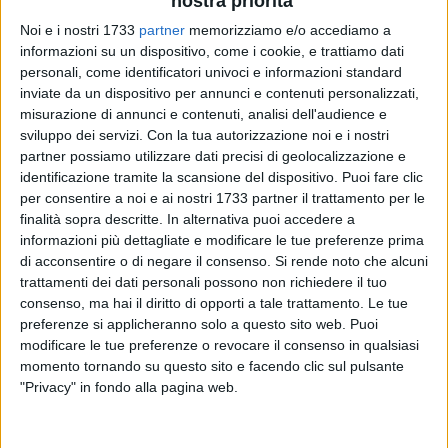
nostra priorità
Noi e i nostri 1733
partner
memorizziamo e/o accediamo a
informazioni su un dispositivo, come i cookie, e trattiamo dati
personali, come identificatori univoci e informazioni standard
inviate da un dispositivo per annunci e contenuti personalizzati,
2
A cura di
misurazione di annunci e contenuti, analisi dell'audience e
CLAUDIA LEO
sviluppo dei servizi.
Con la tua autorizzazione noi e i nostri
partner possiamo utilizzare dati precisi di geolocalizzazione e
identificazione tramite la scansione del dispositivo. Puoi fare clic
La settimana della cultura si chiude con un incontro del
per consentire a noi e ai nostri 1733 partner il trattamento per le
presidio di Libera Corato, intitolato a Vincenzo Grasso.
finalità sopra descritte. In alternativa puoi accedere a
informazioni più dettagliate e modificare le tue preferenze prima
Dipendenze e mafie, questo il tema dell'incontro, nello
di acconsentire o di negare il consenso.
Si rende noto che alcuni
trattamenti dei dati personali possono non richiedere il tuo
specifico la dipendenza da gioco d'azzardo.
consenso, ma hai il diritto di opporti a tale trattamento. Le tue
L'appuntamento si è tenuto presso la parrocchia Sacra
preferenze si applicheranno solo a questo sito web. Puoi
Famiglia, dove un gruppo di persone si è riunito attorno ad
modificare le tue preferenze o revocare il consenso in qualsiasi
un tavolo, per giocare al "Gioco dell'Oca d'azzardo".
momento tornando su questo sito e facendo clic sul pulsante
"Privacy" in fondo alla pagina web.
Quale legame c'è tra dipendenza da gioco d'azzardo e
mafie? Le mafie fanno pressing sugli esercenti affinché