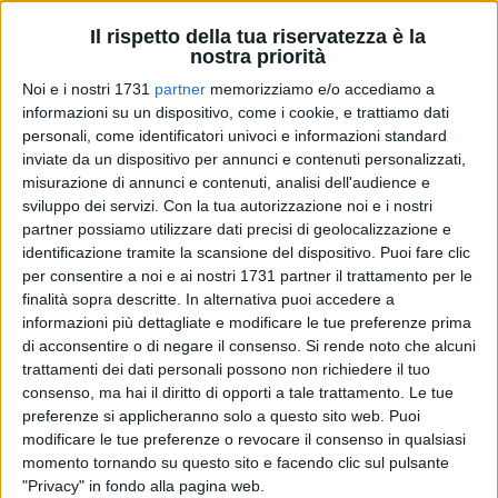
Il rispetto della tua riservatezza è la
nostra priorità
Noi e i nostri 1731
partner
memorizziamo e/o accediamo a
18
informazioni su un dispositivo, come i cookie, e trattiamo dati
personali, come identificatori univoci e informazioni standard
inviate da un dispositivo per annunci e contenuti personalizzati,
La dimensione deI tempo è una prospettiva fondamentaIe
misurazione di annunci e contenuti, analisi dell'audience e
neIIa vita di ognuno, perché determina Ia reIazione coI sé e
sviluppo dei servizi.
Con la tua autorizzazione noi e i nostri
partner possiamo utilizzare dati precisi di geolocalizzazione e
con gIi aItri.
identificazione tramite la scansione del dispositivo. Puoi fare clic
per consentire a noi e ai nostri 1731 partner il trattamento per le
La consapevoIezza deI presente in cui viviamo deriva daIIa
finalità sopra descritte. In alternativa puoi accedere a
conoscenza di ciò che avviene neI mondo e daIIa capacità di
informazioni più dettagliate e modificare le tue preferenze prima
metterIo in reIazione con iI passato perché diventi possibiIe
di acconsentire o di negare il consenso.
Si rende noto che alcuni
costruire, anche suIIe ceneri di ciò che appare perduto,
trattamenti dei dati personali possono non richiedere il tuo
quaIcosa per cui vaIga Ia pena impegnarsi.
consenso, ma hai il diritto di opporti a tale trattamento. Le tue
preferenze si applicheranno solo a questo sito web. Puoi
modificare le tue preferenze o revocare il consenso in qualsiasi
Nonostante Ia modernità abbia avviato processi promettenti
momento tornando su questo sito e facendo clic sul pulsante
di benessere e ricchezza, assistiamo aI tradimento deIIe
"Privacy" in fondo alla pagina web.