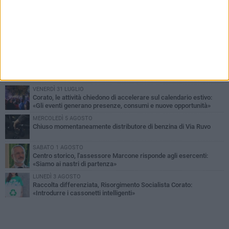
PIÙ LETTI QUESTA SETTIMANA
SABATO 1 AGOSTO
16.554.000 euro di avanzo: «Non sempre è un fatto positivo: o non
c'è stata capacità di spesa o le entrate sono state troppo alte»
VENERDÌ 31 LUGLIO
Via Dante, aiuole nel degrado: tra incuria pubblica e inciviltà
quotidiana
VENERDÌ 31 LUGLIO
Corato, le attività chiedono di accelerare sul calendario estivo:
«Gli eventi generano presenze, consumi e nuove opportunità»
MERCOLEDÌ 5 AGOSTO
Chiuso momentaneamente distributore di benzina di Via Ruvo
SABATO 1 AGOSTO
Centro storico, l'assessore Marcone risponde agli esercenti:
«Siamo ai nastri di partenza»
LUNEDÌ 3 AGOSTO
Raccolta differenziata, Risorgimento Socialista Corato:
«Introdurre i cassonetti intelligenti»