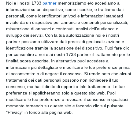
Noi e i nostri 1733
partner
memorizziamo e/o accediamo a
informazioni su un dispositivo, come i cookie, e trattiamo dati
personali, come identificatori univoci e informazioni standard
inviate da un dispositivo per annunci e contenuti personalizzati,
misurazione di annunci e contenuti, analisi dell'audience e
27
sviluppo dei servizi.
Con la tua autorizzazione noi e i nostri
partner possiamo utilizzare dati precisi di geolocalizzazione e
identificazione tramite la scansione del dispositivo. Puoi fare clic
Prosegue senza sosta la campagna "
Vi teniamo d'occhio
",
per consentire a noi e ai nostri 1733 partner il trattamento per le
avviata da
Sanb -
in collaborazione con i comandi di Polizia
finalità sopra descritte. In alternativa puoi accedere a
informazioni più dettagliate e modificare le tue preferenze prima
Locale e i Comuni di Corato,
Bitonto
, Ruvo di Puglia e Terlizzi
di acconsentire o di negare il consenso.
Si rende noto che alcuni
- per contrastare con fermezza il fenomeno dell'
abbandono
trattamenti dei dati personali possono non richiedere il tuo
illecito
dei
rifiuti
.
consenso, ma hai il diritto di opporti a tale trattamento. Le tue
preferenze si applicheranno solo a questo sito web. Puoi
L'iniziativa, già attiva da alcuni mesi, punta a
sensibilizzare
i
modificare le tue preferenze o revocare il consenso in qualsiasi
cittadini ma anche e soprattutto ad applicare in maniera
momento tornando su questo sito e facendo clic sul pulsante
rigorosa le
nuove sanzioni penali
introdotte dal decreto
"Privacy" in fondo alla pagina web.
legge 116/2025, che inasprisce fortemente le pene per chi si
rende responsabile di comportamenti illeciti.