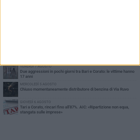
PIÙ LETTI QUESTA SETTIMANA
VENERDÌ 7 AGOSTO
Uomo fermato in via Porta Pia: intervento lampo degli agenti in
borghese
GIOVEDÌ 6 AGOSTO
Gelato di San Domenico: il gusto che racconta una leggenda
GIOVEDÌ 6 AGOSTO
Gaetano Mongelli, sei anni per un sogno: nasce a Corato
"Megaad"
VENERDÌ 7 AGOSTO
Due aggressioni in pochi giorni tra Bari e Corato: le vittime hanno
17 anni
MERCOLEDÌ 5 AGOSTO
Chiuso momentaneamente distributore di benzina di Via Ruvo
GIOVEDÌ 6 AGOSTO
Tari a Corato, rincari fino all'87%. AIC: «Ripartizione non equa,
stangata sulle imprese»