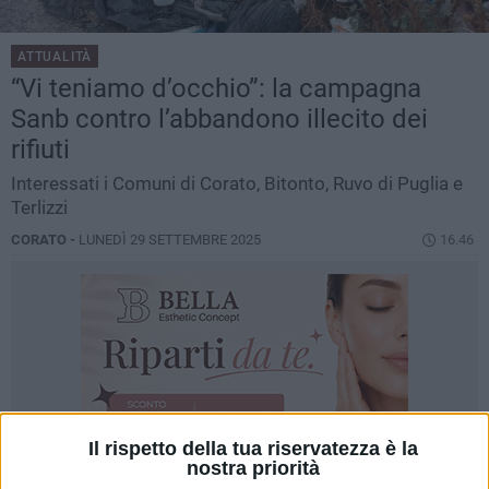
ATTUALITÀ
“Vi teniamo d’occhio”: la campagna
Sanb contro l’abbandono illecito dei
rifiuti
Interessati i Comuni di Corato, Bitonto, Ruvo di Puglia e
Terlizzi
CORATO -
LUNEDÌ 29 SETTEMBRE 2025
16.46
Il rispetto della tua riservatezza è la
nostra priorità