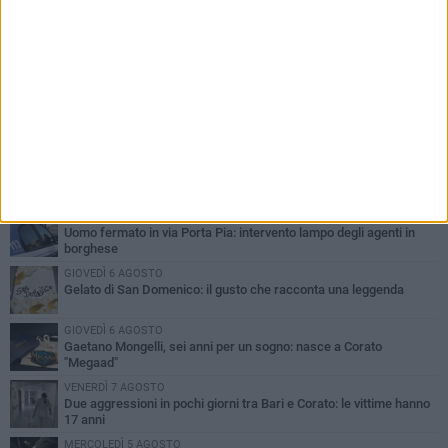
PIÙ LETTI QUESTA SETTIMANA
VENERDÌ 7 AGOSTO
Uomo fermato in via Porta Pia: intervento lampo degli agenti in
borghese
GIOVEDÌ 6 AGOSTO
Gelato di San Domenico: il gusto che racconta una leggenda
GIOVEDÌ 6 AGOSTO
Gaetano Mongelli, sei anni per un sogno: nasce a Corato
"Megaad"
VENERDÌ 7 AGOSTO
Due aggressioni in pochi giorni tra Bari e Corato: le vittime hanno
17 anni
MERCOLEDÌ 5 AGOSTO