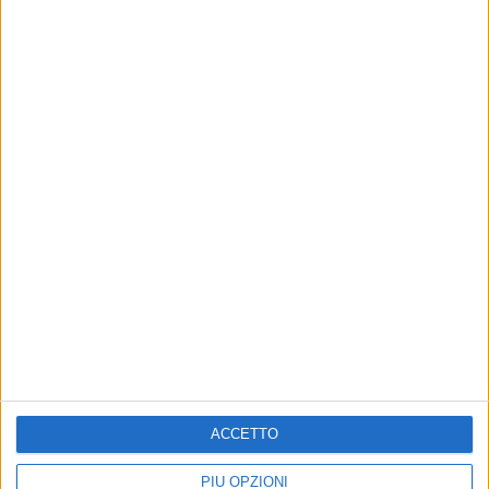
Altri contenuti a tema
ACCETTO
ATTUALITÀ
POLITICA
Confcommercio Corato
Giovani e lavoro. Menduni:
PIÙ OPZIONI