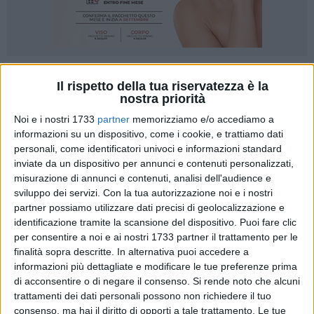
Il rispetto della tua riservatezza è la
nostra priorità
Noi e i nostri 1733
partner
memorizziamo e/o accediamo a
Una delegazione di Confcommercio Corato ha preso parte a
informazioni su un dispositivo, come i cookie, e trattiamo dati
Roma alla 40ª Assemblea Generale di Confcommercio-
personali, come identificatori univoci e informazioni standard
inviate da un dispositivo per annunci e contenuti personalizzati,
Imprese per l'Italia, uno dei più importanti appuntamenti
misurazione di annunci e contenuti, analisi dell'audience e
nazionali dedicati al mondo delle imprese del commercio,
sviluppo dei servizi.
Con la tua autorizzazione noi e i nostri
del turismo, dei servizi e delle professioni.
partner possiamo utilizzare dati precisi di geolocalizzazione e
identificazione tramite la scansione del dispositivo. Puoi fare clic
A rappresentare il territorio coratino è stato il Presidente dei
per consentire a noi e ai nostri 1733 partner il trattamento per le
Giovani Imprenditori Confcommercio Corato e Presidente
finalità sopra descritte. In alternativa puoi accedere a
Provinciale Giovani Imprenditori Confcommercio Bari-BAT,
informazioni più dettagliate e modificare le tue preferenze prima
di acconsentire o di negare il consenso.
Si rende noto che alcuni
dott. Luigi Menduni, presente insieme ai rappresentanti del
trattamenti dei dati personali possono non richiedere il tuo
sistema associativo provenienti da tutta Italia presso
consenso, ma hai il diritto di opporti a tale trattamento. Le tue