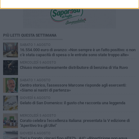
PIÙ LETTI QUESTA SETTIMANA
SABATO 1 AGOSTO
16.554.000 euro di avanzo: «Non sempre è un fatto positivo: o non
c'è stata capacità di spesa o le entrate sono state troppo alte»
MERCOLEDÌ 5 AGOSTO
Chiuso momentaneamente distributore di benzina di Via Ruvo
SABATO 1 AGOSTO
Centro storico, l'assessore Marcone risponde agli esercenti:
«Siamo ai nastri di partenza»
GIOVEDÌ 6 AGOSTO
Gelato di San Domenico: il gusto che racconta una leggenda
MERCOLEDÌ 5 AGOSTO
Corato celebra l'eccellenza italiana: presentata la V edizione di
"Aperitivo tra gli Ulivi"
GIOVEDÌ 6 AGOSTO
Tari a Corato, rincari fino all'87%. AIC: «Ripartizione non equa,