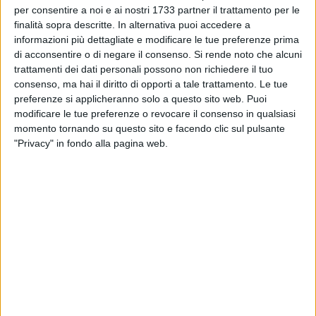
L'evento organizzato da Promoberg Srl ha proposto un
per consentire a noi e ai nostri 1733 partner il trattamento per le
programma di oltre 80 sessioni formative, workshop e tavole
finalità sopra descritte. In alternativa puoi accedere a
rotonde, affrontando tematiche strategiche per le Polizie
informazioni più dettagliate e modificare le tue preferenze prima
Locali, dalla sicurezza urbana integrata all'innovazione
di acconsentire o di negare il consenso.
Si rende noto che alcuni
tecnologica, dall'utilizzo di droni e intelligenza artificiale al
trattamenti dei dati personali possono non richiedere il tuo
consenso, ma hai il diritto di opporti a tale trattamento. Le tue
contrasto della criminalità giovanile e della violenza di
preferenze si applicheranno solo a questo sito web. Puoi
genere. L'area espositiva ha visto la partecipazione di 91
modificare le tue preferenze o revocare il consenso in qualsiasi
espositori provenienti da 14 regioni italiane e 2 Paesi esteri,
momento tornando su questo sito e facendo clic sul pulsante
presentando le ultime innovazioni nel settore della sicurezza
"Privacy" in fondo alla pagina web.
urbana e nelle soluzioni operative per le amministrazioni
locali.