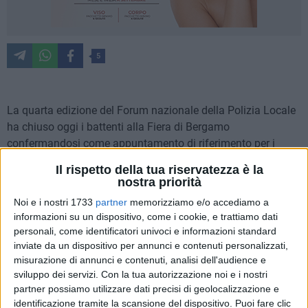
5
La quarta edizione del Forum nazionale della Polizia Locale
ha chiuso oggi i battenti alla Fiera di Bergamo
confermandosi come appuntamento di riferimento per i
Corpi e i Servizi di Polizia Locale nazionali. Dopo due
Il rispetto della tua riservatezza è la
giornate di incontri, convegni e dimostrazioni operative, il
nostra priorità
Forum ha registrato un record di presenze, con oltre 8.000
Noi e i nostri 1733
partner
memorizziamo e/o accediamo a
operatori provenienti da tutta Italia (più che raddoppiati
informazioni su un dispositivo, come i cookie, e trattiamo dati
rispetto all'edizione 2024). Di questi, 5.000 hanno preso
personali, come identificatori univoci e informazioni standard
parte ai corsi di formazione, quintuplicando il dato dell'anno
inviate da un dispositivo per annunci e contenuti personalizzati,
precedente e consolidando la crescita costante del Forum
misurazione di annunci e contenuti, analisi dell'audience e
sviluppo dei servizi.
Con la tua autorizzazione noi e i nostri
nel tempo.
partner possiamo utilizzare dati precisi di geolocalizzazione e
identificazione tramite la scansione del dispositivo. Puoi fare clic