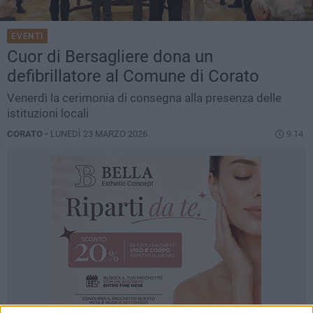
EVENTI
Cuor di Bersagliere dona un
defibrillatore al Comune di Corato
Venerdì la cerimonia di consegna alla presenza delle
istituzioni locali
CORATO -
LUNEDÌ 23 MARZO 2026
9.14