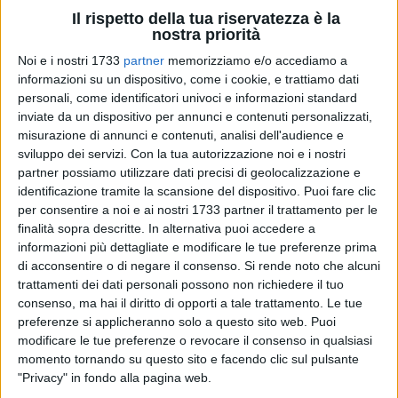
Il rispetto della tua riservatezza è la
nostra priorità
Noi e i nostri 1733
partner
memorizziamo e/o accediamo a
A cura di
ANNA LOPS
informazioni su un dispositivo, come i cookie, e trattiamo dati
personali, come identificatori univoci e informazioni standard
inviate da un dispositivo per annunci e contenuti personalizzati,
misurazione di annunci e contenuti, analisi dell'audience e
Un defibrillatore semiautomatico (DAE) è uno strumento che
sviluppo dei servizi.
Con la tua autorizzazione noi e i nostri
agisce nei primi minuti di un arresto cardiaco rendendosi
partner possiamo utilizzare dati precisi di geolocalizzazione e
responsabile del salvataggio di molte vite. Il Comune di
identificazione tramite la scansione del dispositivo. Puoi fare clic
Corato, e in particolare la Polizia Locale, si dota di un
per consentire a noi e ai nostri 1733 partner il trattamento per le
ulteriore apparecchio defibrillatore grazie alla donazione del
finalità sopra descritte. In alternativa puoi accedere a
informazioni più dettagliate e modificare le tue preferenze prima
gruppo
Cuor di Bersagliere.
di acconsentire o di negare il consenso.
Si rende noto che alcuni
trattamenti dei dati personali possono non richiedere il tuo
La cerimonia è avvenuta venerdì 20 marzo, presso la Sala
consenso, ma hai il diritto di opporti a tale trattamento. Le tue
Verde del Palazzo di Città, alla presenza del sindaco
Corrado
preferenze si applicheranno solo a questo sito web. Puoi
De Benedittis
, della presidente del Consiglio comunale
modificare le tue preferenze o revocare il consenso in qualsiasi
Valeria Mazzone
, del comandante della Polizia Locale
momento tornando su questo sito e facendo clic sul pulsante
Michele Bucci
, del presidente nazionale dell'Associazione
"Privacy" in fondo alla pagina web.