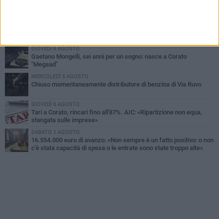
Gelato di San Domenico: il gusto che racconta una leggenda
VENERDÌ 7 AGOSTO
Uomo fermato in via Porta Pia: intervento lampo degli agenti in
borghese
GIOVEDÌ 6 AGOSTO
Gaetano Mongelli, sei anni per un sogno: nasce a Corato
"Megaad"
MERCOLEDÌ 5 AGOSTO
Chiuso momentaneamente distributore di benzina di Via Ruvo
GIOVEDÌ 6 AGOSTO
Tari a Corato, rincari fino all'87%. AIC: «Ripartizione non equa,
stangata sulle imprese»
SABATO 1 AGOSTO
16.554.000 euro di avanzo: «Non sempre è un fatto positivo: o non
c'è stata capacità di spesa o le entrate sono state troppo alte»