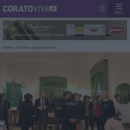
MENU
Home
Notizie e aggiornamenti