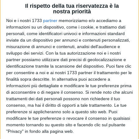
Il rispetto della tua riservatezza è la
nostra priorità
Noi e i nostri 1733
partner
memorizziamo e/o accediamo a
82
A cura di
informazioni su un dispositivo, come i cookie, e trattiamo dati
STEFANO PROCACCI
personali, come identificatori univoci e informazioni standard
inviate da un dispositivo per annunci e contenuti personalizzati,
misurazione di annunci e contenuti, analisi dell'audience e
Fervono i preparativi per le celebrazioni della Maria SS del
sviluppo dei servizi.
Con la tua autorizzazione noi e i nostri
partner possiamo utilizzare dati precisi di geolocalizzazione e
Carmine, una delle feste religiose più sentite della città di
identificazione tramite la scansione del dispositivo. Puoi fare clic
Corato. Ad aprire la serie di eventi sacri e non, sarà la
per consentire a noi e ai nostri 1733 partner il trattamento per le
Novena affidata al nostro concittadino Don Felice Musto. La
finalità sopra descritte. In alternativa puoi accedere a
settimana successiva poi, weekend ricco di appuntamenti,
informazioni più dettagliate e modificare le tue preferenze prima
qui elencati:
di acconsentire o di negare il consenso.
Si rende noto che alcuni
trattamenti dei dati personali possono non richiedere il tuo
Venerdì 7 Luglio Inizio della Novena, presieduta da Don
consenso, ma hai il diritto di opporti a tale trattamento. Le tue
preferenze si applicheranno solo a questo sito web. Puoi
Felice Musto.
modificare le tue preferenze o revocare il consenso in qualsiasi
momento tornando su questo sito e facendo clic sul pulsante
"Privacy" in fondo alla pagina web.
Venerdì 14 Luglio dalle ore 20:30 presso la Villa Comunale ci