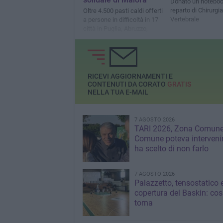
Donato un noteboo
reparto di Chirurgia
Oltre 4.500 pasti caldi offerti
Vertebrale
a persone in difficoltà in 17
città in Puglia, Abruzzo,
Basilicata e Calabria
RICEVI AGGIORNAMENTI E
CONTENUTI DA CORATO
GRATIS
NELLA TUA E-MAIL
7 AGOSTO 2026
TARI 2026, Zona Comune:
Comune poteva interveni
ha scelto di non farlo
7 AGOSTO 2026
Palazzetto, tensostatico 
copertura del Baskin: co
torna