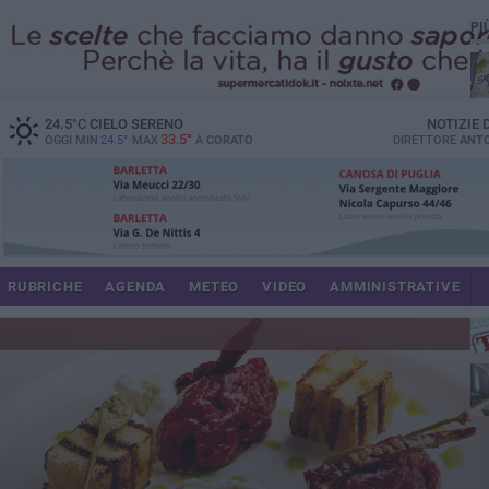
PI
24.5
°C
CIELO SERENO
NOTIZIE
33.5°
OGGI MIN
24.5°
MAX
A
CORATO
DIRETTORE
ANTO
RUBRICHE
AGENDA
METEO
VIDEO
AMMINISTRATIVE
im
spe