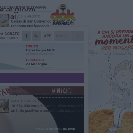
Ù LETTI QUESTA SETTIMANA
GIOVEDÌ 6 AGOSTO
Gelato di San Domenico: il gusto che
racconta una leggenda
 DA
CORATO
VENERDÌ 7 AGOSTO
APP
Uomo fermato in via Porta Pia: intervento
NIO QUINTO
lampo degli agenti in borghese
GIOVEDÌ 6 AGOSTO
Gaetano Mongelli, sei anni per un sogno:
nasce a Corato "Megaad"
MERCOLEDÌ 5 AGOSTO
Chiuso momentaneamente distributore di
benzina di Via Ruvo
GIOVEDÌ 6 AGOSTO
Tari a Corato, rincari fino all'87%. AIC:
«Ripartizione non equa, stangata sulle
prese»
SABATO 1 AGOSTO
16.554.000 euro di avanzo: «Non sempre è
un fatto positivo: o non c'è stata capacità di
sa o le entrate sono state troppo alte»