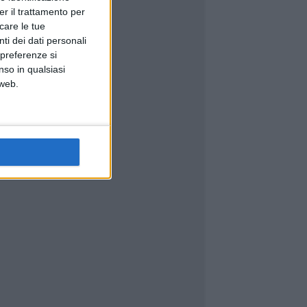
er il trattamento per
icare le tue
ti dei dati personali
 preferenze si
nso in qualsiasi
 web.