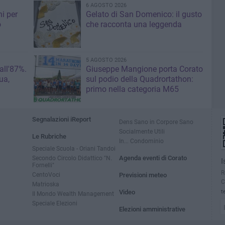
6 AGOSTO 2026
i per
Gelato di San Domenico: il gusto
o
che racconta una leggenda
5 AGOSTO 2026
 all'87%.
Giuseppe Mangione porta Corato
ua,
sul podio della Quadrortathon:
primo nella categoria M65
Segnalazioni iReport
Dens Sano in Corpore Sano
Socialmente Utili
Le Rubriche
In... Condominio
Speciale Scuola - Oriani Tandoi
Secondo Circolo Didattico "N.
Agenda eventi di Corato
I
Fornelli"
R
CentoVoci
Previsioni meteo
C
Matrioska
Video
t
Il Mondo Wealth Management
Speciale Elezioni
Elezioni amministrative