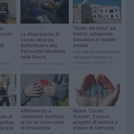
to
“Gusto del Dono” ad
VITA DI CITTÀ
Corato:
Andria: solidarietà,
La Misericordia di
inclusione e riscatto
Corato dona un
di
sociale
defibrillatore alla
Parrocchia Madonna
Il 22 febbraio prima edizione
delle Grazie
dell’evento benefico per
sostenere il progetto “A
truire
L'inaugurazione si svolgerà
Mano Libera – Senza
onomia
domenica 8 febbraio
Sbarre”
 relazioni
della
Affidamento e
Nasce "Corato
solidarietà familiare:
Sociale", il nuovo
eto di
al via un nuovo ciclo
progetto di welfare a
seificio
di formazione
misura di comunità
Rizzoli