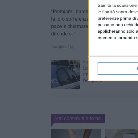
tramite la scansione 
"Premiare i bambini di Gaza – si legge ne
le finalità sopra des
preferenze prima di 
la loro sofferenza innocente, affermare 
possono non richieder
pace, e chiamare la comunità internazion
applicheranno solo a
difendersi."
momento tornando su 
SOLIDARIETÀ
7 AGOSTO 2026
Uomo fermato in via Port
intervento lampo degli ag
borghese
Altri contenuti a tema