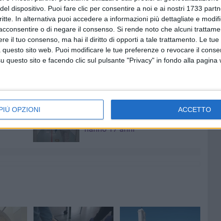
del dispositivo. Puoi fare clic per consentire a noi e ai nostri 1733 partn
l testo della delibera di adesione – significa riconoscere
critte. In alternativa puoi accedere a informazioni più dettagliate e modif
acconsentire o di negare il consenso.
Si rende noto che alcuni trattamen
che ogni bambino, in ogni luogo del mondo, ha diritto alla
e il tuo consenso, ma hai il diritto di opporti a tale trattamento. Le tue
ale alla responsabilità collettiva verso chi non può
 questo sito web. Puoi modificare le tue preferenze o revocare il conse
questo sito e facendo clic sul pulsante "Privacy" in fondo alla pagina
7 AGOSTO 2026
a Pia:
Due aggressioni in pochi giorni
PIÙ OPZIONI
ACCETTO
enti in
tra Bari e Corato: le vittime
hanno 17 anni