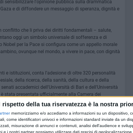
o di sensibilizzare l'opinione pubblica sulla drammatica
di Gaza e di diffondere un messaggio di speranza, dignità e
 conflitto che li priva dei diritti fondamentali – salute,
sentano oggi un simbolo universale di sofferenza e di
io Nobel per la Pace si configura come un appello morale
i bambino, ovunque nel mondo, a vivere in pace, con dignità
ti e istituzioni, conta l'adesione di oltre 320 personalità
ale, della ricerca, della sanità, della cultura e della
 senati accademici dell'Università di Bari e dell'Università
d è stata presentata ufficialmente alla Camera dei
l rispetto della tua riservatezza è la nostra prior
artner
memorizziamo e/o accediamo a informazioni su un dispositivo, c
pri principi statutari e costituzionali, riconosce in questa
ali, come identificatori univoci e informazioni standard inviate da un di
ibilizzazione collettiva, in linea con l'impegno costante
zzati, misurazione di annunci e contenuti, analisi dell'audience e svilupp
e la promozione della cultura della pace.
i e i nostri partner possiamo utilizzare dati precisi di geolocalizzazione 