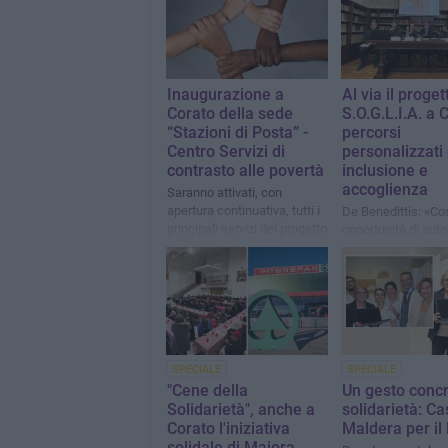
Inaugurazione a
Al via il proget
Corato della sede
S.O.G.L.I.A. a 
“Stazioni di Posta” -
percorsi
Centro Servizi di
personalizzati 
contrasto alle povertà
inclusione e
accoglienza
Saranno attivati, con
apertura continuativa, tutti i
De Benedittis: «Cos
principali servizi del progetto
opportunità di aut
significa generare
sicurezza, equità e
più forti all'interno 
comunità»
SPECIALE
SPECIALE
"Cene della
Un gesto concr
Solidarietà", anche a
solidarietà: Ca
Corato l'iniziativa
Maldera per il 
solidale di Maiora