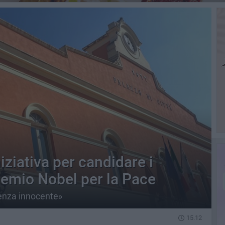
iziativa per candidare i
remio Nobel per la Pace
renza innocente»
15.12