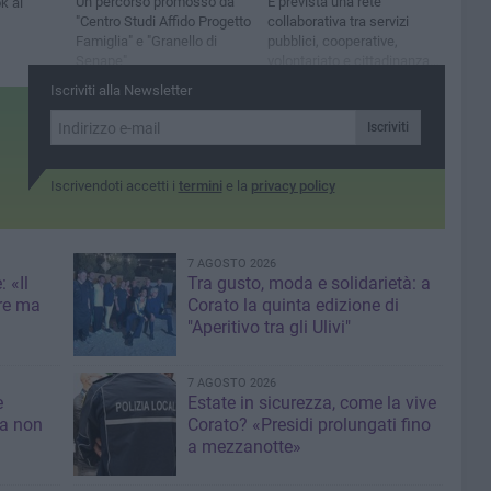
Un percorso promosso da
È prevista una rete
k al
"Centro Studi Affido Progetto
collaborativa tra servizi
Famiglia" e "Granello di
pubblici, cooperative,
Senape"
volontariato e cittadinanza
attiva
Iscriviti alla Newsletter
Iscriviti
Iscrivendoti accetti i
termini
e la
privacy policy
7 AGOSTO 2026
 «Il
Tra gusto, moda e solidarietà: a
re ma
Corato la quinta edizione di
"Aperitivo tra gli Ulivi"
7 AGOSTO 2026
e
Estate in sicurezza, come la vive
sa non
Corato? «Presidi prolungati fino
a mezzanotte»