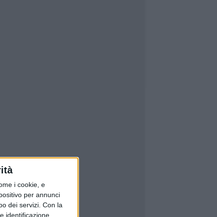
ità
ome i cookie, e
spositivo per annunci
o dei servizi.
Con la
e identificazione