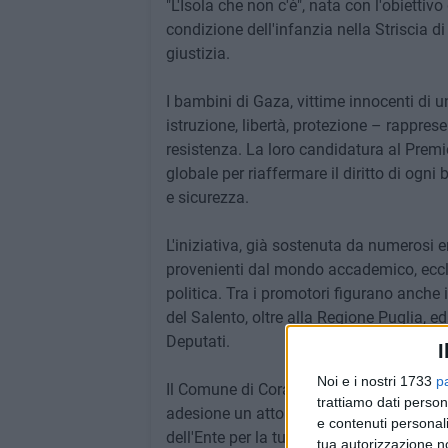
"L'Isola che non c'è", nata con l'obiettiv
condizione dell'infanzia nella Striscia 
giustizia.
I bambini di Gaza, vittime innocenti di un
istruzione, libertà, protezione – rappre
resistenza. La loro candidatura al Prem
globale per riaffermare il diritto di ogn
e sicurezza.
L'iniziativa, già sostenuta da numerosi en
provenienti dal mondo accademico, ecclesi
politica. Tra i promotori figurano anche i
del Salento, oltre alla Regione Puglia, e
Deputati.
I
Noi e i nostri 1733
p
Il Comune di Corato, in coerenza con i pro
trattiamo dati person
adesione un atto di solidarietà e di sens
e contenuti personali
dell'Ente per la tutela dei diritti umani 
tua autorizzazione no