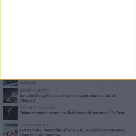
PIÙ LETTI QUESTA SETTIMANA
GIOVEDÌ 6 AGOSTO
Gelato di San Domenico: il gusto che racconta una leggenda
VENERDÌ 7 AGOSTO
Uomo fermato in via Porta Pia: intervento lampo degli agenti in
borghese
GIOVEDÌ 6 AGOSTO
Gaetano Mongelli, sei anni per un sogno: nasce a Corato
"Megaad"
MERCOLEDÌ 5 AGOSTO
Chiuso momentaneamente distributore di benzina di Via Ruvo
GIOVEDÌ 6 AGOSTO
Tari a Corato, rincari fino all'87%. AIC: «Ripartizione non equa,
stangata sulle imprese»