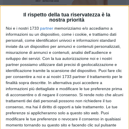
Il rispetto della tua riservatezza è la
nostra priorità
Noi e i nostri 1733
partner
memorizziamo e/o accediamo a
informazioni su un dispositivo, come i cookie, e trattiamo dati
personali, come identificatori univoci e informazioni standard
inviate da un dispositivo per annunci e contenuti personalizzati,
misurazione di annunci e contenuti, analisi dell'audience e
La notizia è arrivata come uno schiaffo improvviso: il
Gran
sviluppo dei servizi.
Con la tua autorizzazione noi e i nostri
Caffè chiude
. Mercoledì sarà l'ultimo giorno di attività e, con
partner possiamo utilizzare dati precisi di geolocalizzazione e
quella saracinesca che si abbasserà per sempre, Corato
identificazione tramite la scansione del dispositivo. Puoi fare clic
perderà non solo un bar, ma un presidio di qualità, un luogo
per consentire a noi e ai nostri 1733 partner il trattamento per le
simbolico, un pezzo della sua memoria quotidiana. Per molti
finalità sopra descritte. In alternativa puoi accedere a
— e non per moda — Patrizio è sempre stato un riferimento.
informazioni più dettagliate e modificare le tue preferenze prima
di acconsentire o di negare il consenso.
Si rende noto che alcuni
trattamenti dei dati personali possono non richiedere il tuo
Un artigiano vero, uno di quelli che non hanno mai ceduto
consenso, ma hai il diritto di opporti a tale trattamento. Le tue
alla tentazione delle scorciatoie. Niente polveri, niente
preferenze si applicheranno solo a questo sito web. Puoi
semilavorati, niente prodotti "comodi". Solo ingredienti
modificare le tue preferenze o revocare il consenso in qualsiasi
autentici, mani esperte e una cura che oggi sembra quasi
momento tornando su questo sito e facendo clic sul pulsante