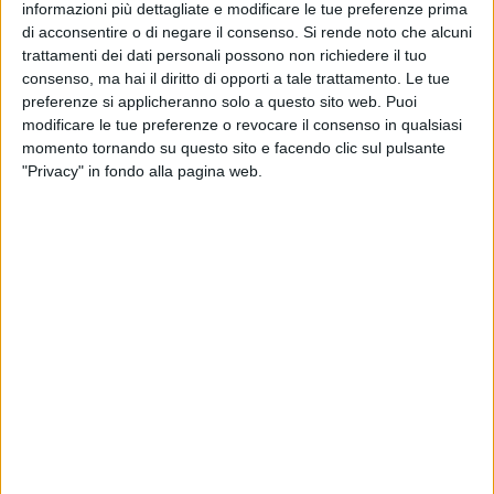
Barcellona, approda finalmente in sala portando con sé una
informazioni più dettagliate e modificare le tue preferenze prima
ventata di autentica libertà.
di acconsentire o di negare il consenso.
Si rende noto che alcuni
trattamenti dei dati personali possono non richiedere il tuo
consenso, ma hai il diritto di opporti a tale trattamento. Le tue
Nonostante il calore dell'accoglienza pugliese, il film
preferenze si applicheranno solo a questo sito web. Puoi
rivendica con forza la sua ambientazione nelle Marche,
modificare le tue preferenze o revocare il consenso in qualsiasi
scenario di un road movie che nasce da un'amicizia vera,
momento tornando su questo sito e facendo clic sul pulsante
lunga quindici anni, tra il regista e il protagonista Federico
"Privacy" in fondo alla pagina web.
Richard Villa. Federico, affetto da Atassia, non è un
personaggio da commiserare, ma un uomo "pazzo" e vitale,
capace di sfasciare una bici in gara o litigare con Zanardi.
Nicola Nocella, qui nella doppia veste di attore e co-
sceneggiatore, ha spiegato come la storia sia stata "cucita
addosso" ai protagonisti proprio per evitare ogni forma di
pietismo: la disabilità viene trattata come una delle tante
fragilità umane, mentre il focus resta sul viaggio e sulla
riscoperta di sé.
Al suo fianco, Ivana Lotito ha descritto la genesi del suo