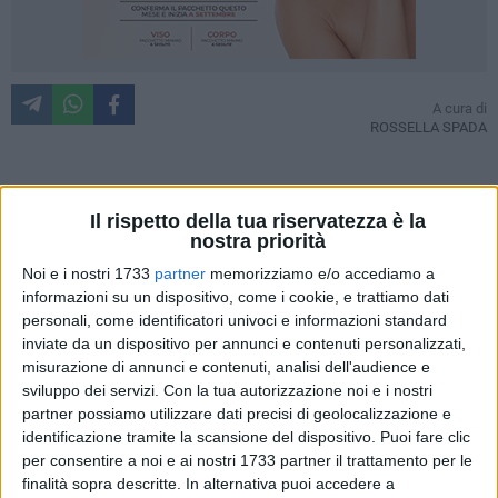
A cura di
ROSSELLA SPADA
Ieri pomeriggio, alle ore 18.00, la Sala Tognazzi del
Il rispetto della tua riservatezza è la
Politeama Paolillo di Barletta
si è trasformata nel
nostra priorità
palcoscenico di un incontro vibrante e sincero. Sotto la
Noi e i nostri 1733
partner
memorizziamo e/o accediamo a
conduzione attenta della giornalista
Floriana Tolve
, il
informazioni su un dispositivo, come i cookie, e trattiamo dati
pubblico ha potuto dialogare con due punte di diamante del
personali, come identificatori univoci e informazioni standard
nostro territorio, entrambi orgogliosamente coratini:
Ivana
inviate da un dispositivo per annunci e contenuti personalizzati,
misurazione di annunci e contenuti, analisi dell'audience e
Lotito e Nicola Nocella.
sviluppo dei servizi.
Con la tua autorizzazione noi e i nostri
partner possiamo utilizzare dati precisi di geolocalizzazione e
L'occasione è stata la presentazione di "Lo chiamava rock &
identificazione tramite la scansione del dispositivo. Puoi fare clic
roll", l'opera diretta dal marchigiano Saverio Smeriglio che,
per consentire a noi e ai nostri 1733 partner il trattamento per le
dopo i prestigiosi premi a San Francisco e la selezione a
finalità sopra descritte. In alternativa puoi accedere a