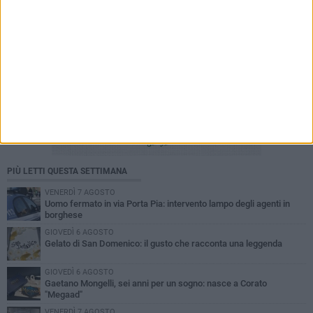
PIÙ LETTI QUESTA SETTIMANA
VENERDÌ 7 AGOSTO
Uomo fermato in via Porta Pia: intervento lampo degli agenti in
borghese
GIOVEDÌ 6 AGOSTO
Gelato di San Domenico: il gusto che racconta una leggenda
GIOVEDÌ 6 AGOSTO
Gaetano Mongelli, sei anni per un sogno: nasce a Corato
"Megaad"
VENERDÌ 7 AGOSTO