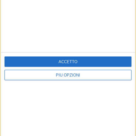
ACCETTO
PIÙ OPZIONI
Altri contenuti a tema