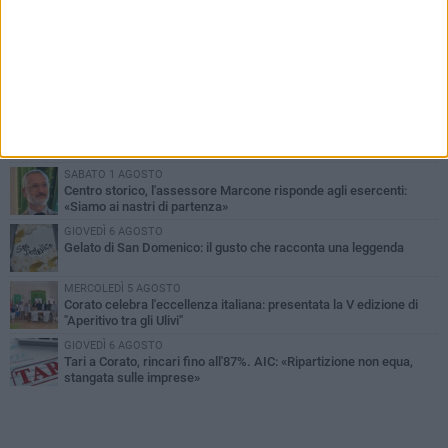
PIÙ LETTI QUESTA SETTIMANA
SABATO 1 AGOSTO
16.554.000 euro di avanzo: «Non sempre è un fatto positivo: o non
c'è stata capacità di spesa o le entrate sono state troppo alte»
MERCOLEDÌ 5 AGOSTO
Chiuso momentaneamente distributore di benzina di Via Ruvo
SABATO 1 AGOSTO
Centro storico, l'assessore Marcone risponde agli esercenti:
«Siamo ai nastri di partenza»
GIOVEDÌ 6 AGOSTO
Gelato di San Domenico: il gusto che racconta una leggenda
MERCOLEDÌ 5 AGOSTO
Corato celebra l'eccellenza italiana: presentata la V edizione di
"Aperitivo tra gli Ulivi"
GIOVEDÌ 6 AGOSTO
Tari a Corato, rincari fino all'87%. AIC: «Ripartizione non equa,
stangata sulle imprese»