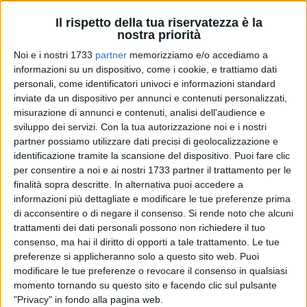
Il rispetto della tua riservatezza è la
nostra priorità
Noi e i nostri 1733
partner
memorizziamo e/o accediamo a
13
informazioni su un dispositivo, come i cookie, e trattiamo dati
personali, come identificatori univoci e informazioni standard
inviate da un dispositivo per annunci e contenuti personalizzati,
Si rinnova a Corato il tradizionale appuntamento con la
misurazione di annunci e contenuti, analisi dell'audience e
Festa della Musica
nell'ambito di
Brisighella sotto le stelle
,
sviluppo dei servizi.
Con la tua autorizzazione noi e i nostri
partner possiamo utilizzare dati precisi di geolocalizzazione e
la kermesse culturale e creativa, giunta alla sua 25^ edizione,
identificazione tramite la scansione del dispositivo. Puoi fare clic
che anche quest'anno segna l'inizio delle attività estive della
per consentire a noi e ai nostri 1733 partner il trattamento per le
Pro loco Quadratum
con il patrocinio del comune di Corato e
finalità sopra descritte. In alternativa puoi accedere a
di Unpli Puglia APS.
informazioni più dettagliate e modificare le tue preferenze prima
di acconsentire o di negare il consenso.
Si rende noto che alcuni
Sabato 21 giugno, alle ore 19:00, l'appuntamento è nel
trattamenti dei dati personali possono non richiedere il tuo
chiostro del Palazzo di Città per il concerto a cura di alunni e
consenso, ma hai il diritto di opporti a tale trattamento. Le tue
preferenze si applicheranno solo a questo sito web. Puoi
docenti dell'indirizzo musicale dell
'Istituto Comprensivo
modificare le tue preferenze o revocare il consenso in qualsiasi
Tattoli-De Gasperi
di Corato.
momento tornando su questo sito e facendo clic sul pulsante
"Privacy" in fondo alla pagina web.