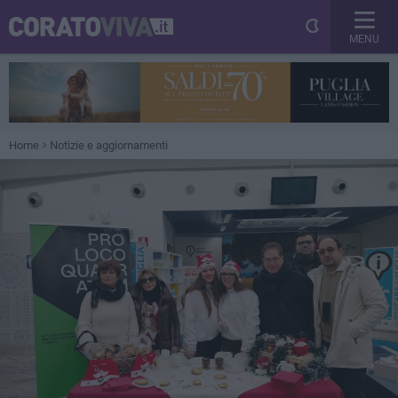
MENU
Home
Notizie e aggiornamenti