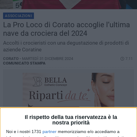
ASSOCIAZIONI
La Pro Loco di Corato accoglie l’ultima
nave da crociera del 2024
Accolti i crocieristi con una degustazione di prodotti di
aziende Coratine
CORATO -
MARTEDÌ 31 DICEMBRE 2024
7.11
COMUNICATO STAMPA
Il rispetto della tua riservatezza è la
nostra priorità
Noi e i nostri 1731
partner
memorizziamo e/o accediamo a