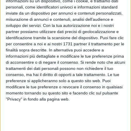
informazioni su un dispositivo, come i cookie, e trattiamo dati
personali, come identificatori univoci e informazioni standard
inviate da un dispositivo per annunci e contenuti personalizzati,
misurazione di annunci e contenuti, analisi dell'audience e
69
sviluppo dei servizi.
Con la tua autorizzazione noi e i nostri
partner possiamo utilizzare dati precisi di geolocalizzazione e
identificazione tramite la scansione del dispositivo. Puoi fare clic
per consentire a noi e ai nostri 1731 partner il trattamento per le
Si è conclusa con grande successo la stagione crocieristica
finalità sopra descritte. In alternativa puoi accedere a
al terminal crociere del Porto di Bari: l'ultimo sbarco è stato
informazioni più dettagliate e modificare le tue preferenze prima
accolto con le attività di animazione on site dell'Info Point
di acconsentire o di negare il consenso.
Si rende noto che alcuni
Turistico presente nell'area portuale, con la partecipazione
trattamenti dei dati personali possono non richiedere il tuo
della Pro Loco di Corato e della Pro Loco di Ruvo di Puglia.
consenso, ma hai il diritto di opporti a tale trattamento. Le tue
preferenze si applicheranno solo a questo sito web. Puoi
La Pro Loco di Corato ha accolto i crocieristi con una
modificare le tue preferenze o revocare il consenso in qualsiasi
degustazione di prodotti di aziende Coratine, mentre la Pro
momento tornando su questo sito e facendo clic sul pulsante
Loco di Ruvo ha accolto i crocieristi con una performance
"Privacy" in fondo alla pagina web.
musicale della Banda Basilio Giandonato di Ruvo di Puglia.
L'Autorità di Sistema Portuale del Mare Adriatico Meridionale,
in collaborazione con Puglia Promozione, ha finanziato e
supportato una serie di attività strategiche per tutto il 2024