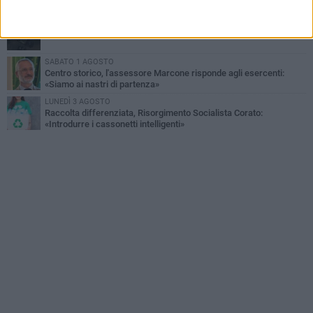
«Gli eventi generano presenze, consumi e nuove opportunità»
MERCOLEDÌ 5 AGOSTO
Chiuso momentaneamente distributore di benzina di Via Ruvo
SABATO 1 AGOSTO
Centro storico, l'assessore Marcone risponde agli esercenti:
«Siamo ai nastri di partenza»
LUNEDÌ 3 AGOSTO
Raccolta differenziata, Risorgimento Socialista Corato:
«Introdurre i cassonetti intelligenti»