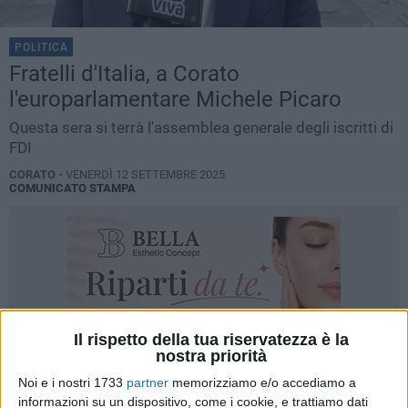
POLITICA
Fratelli d'Italia, a Corato
l'europarlamentare Michele Picaro
Questa sera si terrà l'assemblea generale degli iscritti di
FDI
CORATO -
VENERDÌ 12 SETTEMBRE 2025
COMUNICATO STAMPA
Il rispetto della tua riservatezza è la
nostra priorità
Noi e i nostri 1733
partner
memorizziamo e/o accediamo a
informazioni su un dispositivo, come i cookie, e trattiamo dati