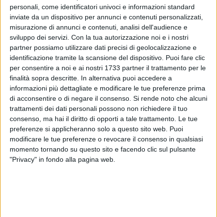
personali, come identificatori univoci e informazioni standard
inviate da un dispositivo per annunci e contenuti personalizzati,
misurazione di annunci e contenuti, analisi dell'audience e
sviluppo dei servizi.
Con la tua autorizzazione noi e i nostri
29
partner possiamo utilizzare dati precisi di geolocalizzazione e
identificazione tramite la scansione del dispositivo. Puoi fare clic
per consentire a noi e ai nostri 1733 partner il trattamento per le
Il circolo territoriale
Fratelli d'Italia di Corato
ha organizzato
finalità sopra descritte. In alternativa puoi accedere a
informazioni più dettagliate e modificare le tue preferenze prima
nella sua sede in via M.R. Imbriani 44 l'
assemblea generale
di acconsentire o di negare il consenso.
Si rende noto che alcuni
degli iscritti
. L'incontro è previsto per questa sera, venerdì 12
trattamenti dei dati personali possono non richiedere il tuo
settembre, alle ore 19.
consenso, ma hai il diritto di opporti a tale trattamento. Le tue
preferenze si applicheranno solo a questo sito web. Puoi
Per l'occasione interverrà il coordinatore provinciale, ossia
modificare le tue preferenze o revocare il consenso in qualsiasi
l'europarlamentare
Michele Picaro
, il quale illustrerà le
momento tornando su questo sito e facendo clic sul pulsante
azioni poste in essere e future del partito, in vista dei
"Privacy" in fondo alla pagina web.
prossimi appuntamenti elettorali. Verranno consegnate,
inoltre, le tessere del partito già richieste e si provvederà al
rinnovo o all'iscrizione 2025 di tutti coloro i quali intendano
fare parte del progetto di Fratelli d'Italia per il cambiamento