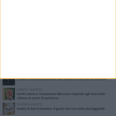
PIÙ LETTI QUESTA SETTIMANA
SABATO 1 AGOSTO
16.554.000 euro di avanzo: «Non sempre è un fatto positivo: o non
c'è stata capacità di spesa o le entrate sono state troppo alte»
MERCOLEDÌ 5 AGOSTO
Chiuso momentaneamente distributore di benzina di Via Ruvo
SABATO 1 AGOSTO
Centro storico, l'assessore Marcone risponde agli esercenti:
«Siamo ai nastri di partenza»
GIOVEDÌ 6 AGOSTO
Gelato di San Domenico: il gusto che racconta una leggenda