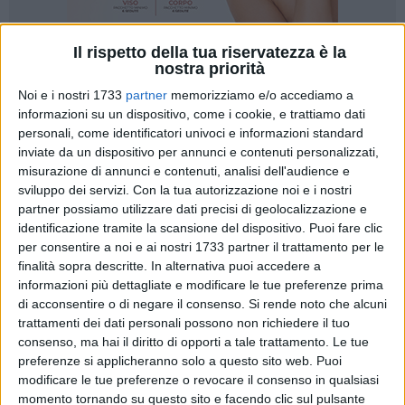
Il rispetto della tua riservatezza è la
51
A cura di
nostra priorità
VITO TROILO
Noi e i nostri 1733
partner
memorizziamo e/o accediamo a
informazioni su un dispositivo, come i cookie, e trattiamo dati
personali, come identificatori univoci e informazioni standard
La rassegna "Libri in scena", promossa a Corato dalla
inviate da un dispositivo per annunci e contenuti personalizzati,
Libreria Sonicart B-Side di Corato, è partita nel migliore dei
misurazione di annunci e contenuti, analisi dell'audience e
modi. Notevole la partecipazione, lo scorso 5 luglio,
sviluppo dei servizi.
Con la tua autorizzazione noi e i nostri
partner possiamo utilizzare dati precisi di geolocalizzazione e
all'incontro con il popolare giornalista
Gianluigi Nuzzi
che si
identificazione tramite la scansione del dispositivo. Puoi fare clic
è tenuto nel Chiostro di Palazzo di Città. La quindicesima
per consentire a noi e ai nostri 1733 partner il trattamento per le
edizione dell'iniziativa è organizzata in collaborazione con
finalità sopra descritte. In alternativa puoi accedere a
l'associazione di promozione sociale "Il sorriso di Antonio",
informazioni più dettagliate e modificare le tue preferenze prima
attiva nella sensibilizzazione alla ricerca sui linfomi non
di acconsentire o di negare il consenso.
Si rende noto che alcuni
Hodgkin. Nobili finalità sociali affiancano l'intenzione di
trattamenti dei dati personali possono non richiedere il tuo
diffondere la cultura e la lettura sul territorio coratino.
consenso, ma hai il diritto di opporti a tale trattamento. Le tue
preferenze si applicheranno solo a questo sito web. Puoi
modificare le tue preferenze o revocare il consenso in qualsiasi
momento tornando su questo sito e facendo clic sul pulsante