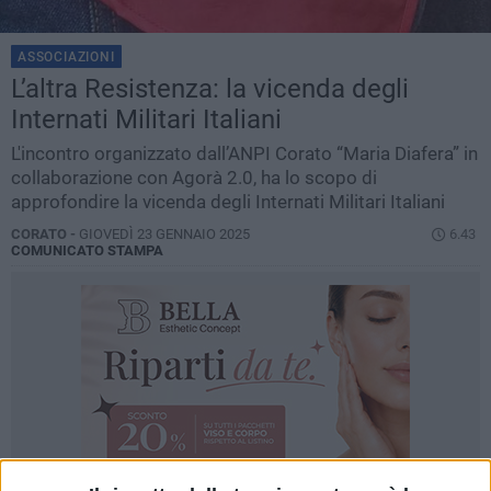
ASSOCIAZIONI
L’altra Resistenza: la vicenda degli
Internati Militari Italiani
L'incontro organizzato dall’ANPI Corato “Maria Diafera” in
collaborazione con Agorà 2.0, ha lo scopo di
approfondire la vicenda degli Internati Militari Italiani
CORATO -
GIOVEDÌ 23 GENNAIO 2025
6.43
COMUNICATO STAMPA