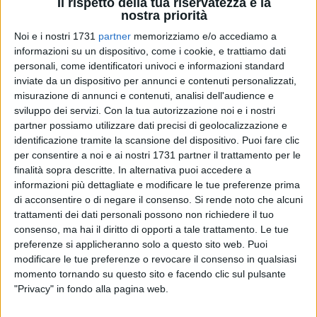
Il rispetto della tua riservatezza è la
nostra priorità
Noi e i nostri 1731
partner
memorizziamo e/o accediamo a
informazioni su un dispositivo, come i cookie, e trattiamo dati
personali, come identificatori univoci e informazioni standard
11
inviate da un dispositivo per annunci e contenuti personalizzati,
misurazione di annunci e contenuti, analisi dell'audience e
sviluppo dei servizi.
Con la tua autorizzazione noi e i nostri
partner possiamo utilizzare dati precisi di geolocalizzazione e
Sabato 25 gennaio alle 18,30, presso la sede
identificazione tramite la scansione del dispositivo. Puoi fare clic
dell'associazione Agorà 2.0 in via San Benedetto 36, si
per consentire a noi e ai nostri 1731 partner il trattamento per le
svolgerà l'evento "L'altra Resistenza: la vicenda degli
finalità sopra descritte. In alternativa puoi accedere a
Internati Militari Italiani".
informazioni più dettagliate e modificare le tue preferenze prima
L'iniziativa, organizzata dall'ANPI Corato "Maria Diafera" in
di acconsentire o di negare il consenso.
Si rende noto che alcuni
collaborazione con Agorà 2.0, ha lo scopo di approfondire la
trattamenti dei dati personali possono non richiedere il tuo
consenso, ma hai il diritto di opporti a tale trattamento. Le tue
vicenda degli IMI (Internati Militari Italiani), una pagina della
preferenze si applicheranno solo a questo sito web. Puoi
Resistenza ancora oggi poco considerata. Saranno ospiti
modificare le tue preferenze o revocare il consenso in qualsiasi
dell'inziativa lo storico Mario Avagliano, autore del volume "I
momento tornando su questo sito e facendo clic sul pulsante
militari italiani nei lager nazisti" (Il Mulino), e Giuseppenicola
"Privacy" in fondo alla pagina web.
Tota, già Generale di Corpo d'Armata ed esperto IMI.
Gli interventi verranno preceduti dai saluti di Marina