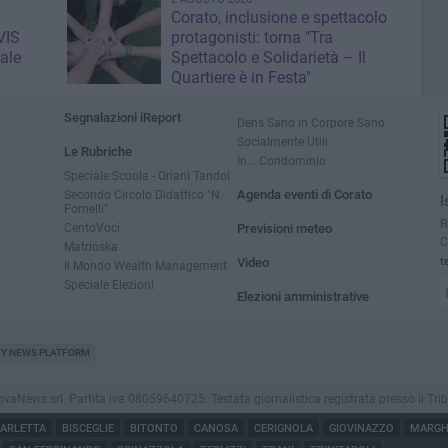
Corato, inclusione e spettacolo
VIS
protagonisti: torna "Tra
ale
Spettacolo e Solidarietà – Il
Quartiere è in Festa"
Segnalazioni iReport
Dens Sano in Corpore Sano
Socialmente Utili
Le Rubriche
In... Condominio
Speciale Scuola - Oriani Tandoi
Secondo Circolo Didattico "N.
Agenda eventi di Corato
I
Fornelli"
R
CentoVoci
Previsioni meteo
C
Matrioska
Video
t
Il Mondo Wealth Management
Speciale Elezioni
Elezioni amministrative
TY NEWS PLATFORM
ews srl. Partita iva 08059640725. Testata giornalistica registrata presso il Tribunale
ARLETTA
BISCEGLIE
BITONTO
CANOSA
CERIGNOLA
GIOVINAZZO
MARGHE