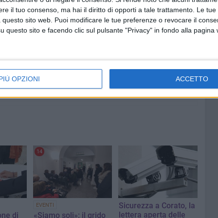
e il tuo consenso, ma hai il diritto di opporti a tale trattamento. Le tue
 questo sito web. Puoi modificare le tue preferenze o revocare il conse
questo sito e facendo clic sul pulsante "Privacy" in fondo alla pagina
6 AGOSTO 2026
il gusto
Tari a Corato, rincari fino all'87%.
da
AIC: «Ripartizione non equa,
stangata sulle imprese»
PIÙ OPZIONI
ACCETTO
14
Sicurezza a Corato, la
EVENTI
lettera aperta delle
one di
«Siamo soli»: il grido