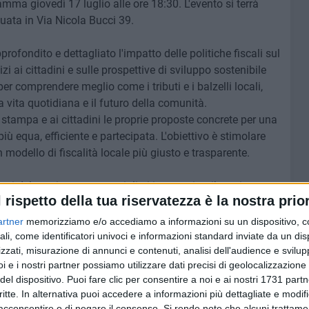
ramma giovedì 17 luglio alle ore 18:30. L'evento si terrà
uata in Via Nicola Bucci 39.
rofondito e dettagliato l'impatto delle politiche fiscali sul
zi ai cittadini e sulle prospettive di sviluppo sostenibile
per comprendere meglio come i tributi e i balzelli locali,
 vita quotidiana e il futuro della comunità.
 stampa e ai cittadini le proprie proposte concrete per una
iù equa, efficiente e partecipata. L'obiettivo è stimolare
 modello di fiscalità locale più giusto e trasparente.
renti del movimento e specialisti in materia tributaria:
l rispetto della tua riservatezza è la nostra prior
ncesco Squeo e Vincenzo Petrone. Dopo le presentazioni,
ronto e alle domande dei cittadini, permettendo a tutti di
artner
memorizziamo e/o accediamo a informazioni su un dispositivo, c
.
ali, come identificatori univoci e informazioni standard inviate da un di
zzati, misurazione di annunci e contenuti, analisi dell'audience e svilupp
i e i nostri partner possiamo utilizzare dati precisi di geolocalizzazione 
 aperta a tutti. POLIS conta sulla presenza attiva della
del dispositivo. Puoi fare clic per consentire a noi e ai nostri 1731 partn
er lavorare insieme alla costruzione di un sistema fiscale
critte. In alternativa puoi accedere a informazioni più dettagliate e modif
dei cittadini.
acconsentire o di negare il consenso.
Si rende noto che alcuni trattamen