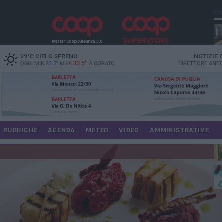
PI
spe
29
°C
CIELO SERENO
NOTIZIE
33.5°
OGGI MIN
23.5°
MAX
A
CORATO
DIRETTORE
ANTO
pr
RUBRICHE
AGENDA
METEO
VIDEO
AMMINISTRATIVE
pa
int