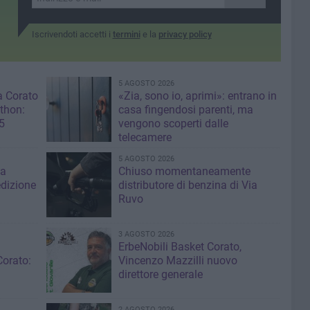
Iscrivendoti accetti i
termini
e la
privacy policy
5 AGOSTO 2026
a Corato
«Zia, sono io, aprimi»: entrano in
thon:
casa fingendosi parenti, ma
5
vengono scoperti dalle
telecamere
5 AGOSTO 2026
za
Chiuso momentaneamente
edizione
distributore di benzina di Via
Ruvo
3 AGOSTO 2026
ErbeNobili Basket Corato,
Corato:
Vincenzo Mazzilli nuovo
direttore generale
2 AGOSTO 2026