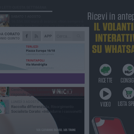
Ù LETTI QUESTA SETTIMANA
SABATO 1 AGOSTO
16.554.000 euro di avanzo: «Non sempre è
un fatto positivo: o non c'è stata capacità di
sa o le entrate sono state troppo alte»
 DA
CORATO
VENERDÌ 31 LUGLIO
APP
Via Dante, aiuole nel degrado: tra incuria
NIO QUINTO
pubblica e inciviltà quotidiana
VENERDÌ 31 LUGLIO
Corato, le attività chiedono di accelerare
sul calendario estivo: «Gli eventi generano
esenze, consumi e nuove opportunità»
MERCOLEDÌ 5 AGOSTO
Chiuso momentaneamente distributore di
benzina di Via Ruvo
SABATO 1 AGOSTO
Centro storico, l'assessore Marcone
risponde agli esercenti: «Siamo ai nastri di
rtenza»
LUNEDÌ 3 AGOSTO
Raccolta differenziata, Risorgimento
Socialista Corato: «Introdurre i cassonetti
elligenti»