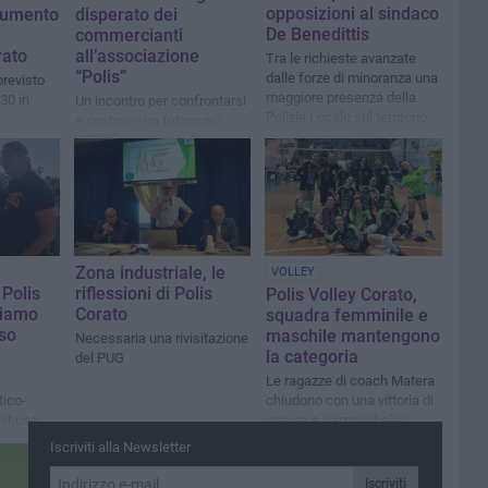
opposizioni al sindaco
'aumento
disperato dei
De Benedittis
commercianti
rato
all’associazione
Tra le richieste avanzate
“Polis”
dalle forze di minoranza una
revisto
maggiore presenza della
30 in
Un incontro per confrontarsi
Polizia Locale sul territorio
e costruire un futuro più
sicuro
Zona industriale, le
VOLLEY
 Polis
riflessioni di Polis
Polis Volley Corato,
siamo
Corato
squadra femminile e
so
maschile mantengono
Necessaria una rivisitazione
la categoria
del PUG
Le ragazze di coach Matera
tico-
chiudono con una vittoria di
l'abuso
misura a Sammichele; i
ionale in
ragazzi di coach Passero
Iscriviti alla Newsletter
essivo
espugnano Castellana
Iscriviti