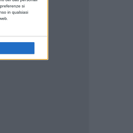
 preferenze si
nso in qualsiasi
 web.