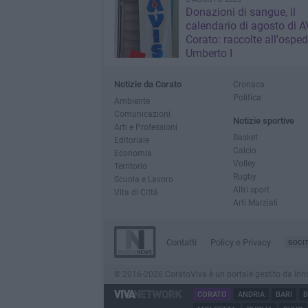
Donazioni di sangue, il
calendario di agosto di A
Corato: raccolte all'osped
Umberto I
Notizie da Corato
Cronaca
Politica
Ambiente
Comunicazioni
Notizie sportive
Arti e Professioni
Basket
Editoriale
Calcio
Economia
Volley
Territorio
Rugby
Scuola e Lavoro
Altri sport
Vita di Città
Arti Marziali
Contatti
Policy e Privacy
GOCI
© 2016-2026 CoratoViva è un portale gestito da InnovaN
CORATO
ANDRIA
BARI
B