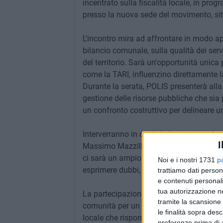
incentrato sulla fiscalità locale, in prog
presso la nuova sede del movimento, sit
L'incontro mira ad affrontare in modo app
bilancio comunale, sulla qualità dei servi
del territorio. Sarà un'opportunità unica 
come la TARI, influenzino direttamente la
Durante la serata, POLIS presenterà alla
gestione delle risorse pubbliche che sia p
un confronto costruttivo per delineare un
Interverranno in qualità di relatori i refe
I
Massimo Mazzilli, Antonio Patruno, Fra
ci sarà un ampio spazio dedicato al conf
Noi e i nostri 1731
p
esprimere dubbi, suggerimenti e opinioni
trattiamo dati person
e contenuti personali
tua autorizzazione no
La partecipazione all'incontro è libera e
tramite la scansione 
comunità per un dibattito produttivo e p
le finalità sopra des
locale che risponda meglio alle esigenze 
preferenze prima di 