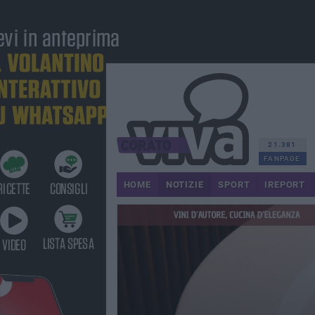
21.381
FANPAGE
HOME
NOTIZIE
SPORT
IREPORT