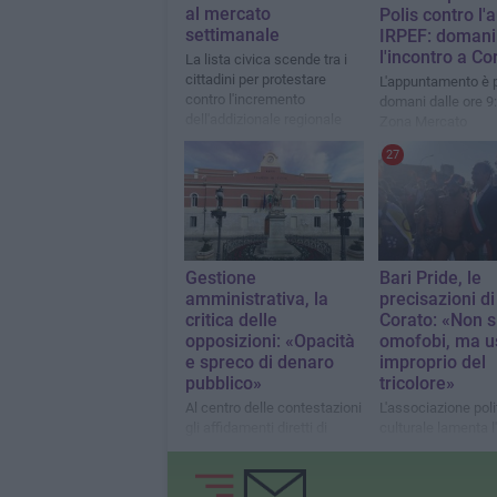
al mercato
Polis contro l
settimanale
IRPEF: domani
l'incontro a Co
La lista civica scende tra i
cittadini per protestare
L'appuntamento è p
contro l'incremento
domani dalle ore 9:
dell'addizionale regionale
Zona Mercato
27
Gestione
Bari Pride, le
amministrativa, la
precisazioni di
critica delle
Corato: «Non 
opposizioni: «Opacità
omofobi, ma u
e spreco di denaro
improprio del
pubblico»
tricolore»
Al centro delle contestazioni
L'associazione poli
gli affidamenti diretti di
culturale lamenta 
opere pubbliche e di
del simbolo istituz
incarichi professionali
un contesto trasgr