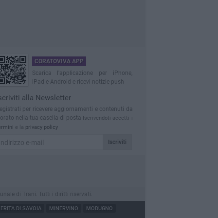
CORATOVIVA APP
Scarica l'applicazione per iPhone,
iPad e Android e ricevi notizie push
scriviti alla Newsletter
egistrati per ricevere aggiornamenti e contenuti da
orato nella tua casella di posta
Iscrivendoti accetti i
ermini
e la
privacy policy
Iscriviti
 di Trani. Tutti i diritti riservati.
RITA DI SAVOIA
MINERVINO
MODUGNO