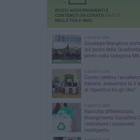
RICEVI AGGIORNAMENTI E
CONTENUTI DA CORATO
GRATIS
NELLA TUA E-MAIL
5 AGOSTO 2026
Giuseppe Mangione port
sul podio della Quadrorta
primo nella categoria M6
5 AGOSTO 2026
Corato celebra l'eccellen
italiana: presentata la V 
di "Aperitivo tra gli Ulivi"
3 AGOSTO 2026
Raccolta differenziata,
Risorgimento Socialista 
«Introdurre i cassonetti
intelligenti»
3 AGOSTO 2026