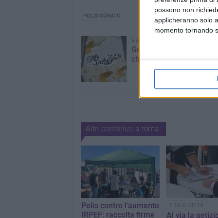
possono non richieder
POLIS CORATO
applicheranno solo a
momento tornando su 
6 AGOSTO 2026
Gelato di San Domenico: 
che racconta una leggen
Altri contenuti a tema
Polis contro l'aumento
VITA DI CITTÀ
IRPEF: raccolta firme
Al via la petizi