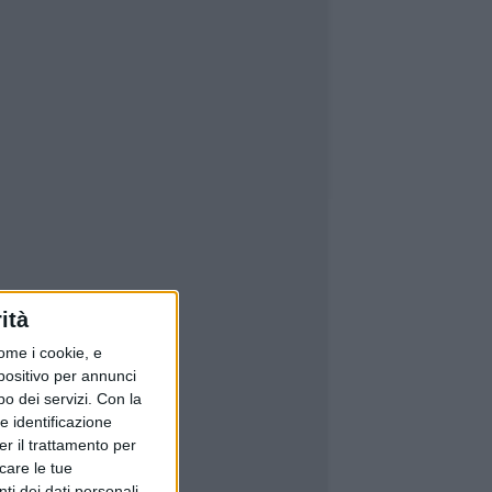
ità
ome i cookie, e
spositivo per annunci
o dei servizi.
Con la
e identificazione
er il trattamento per
icare le tue
ti dei dati personali