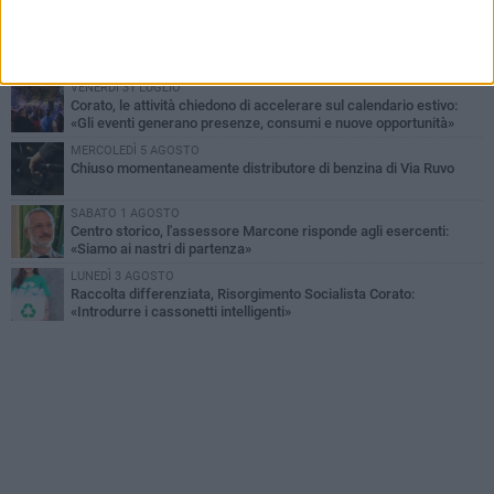
VENERDÌ 31 LUGLIO
Via Dante, aiuole nel degrado: tra incuria pubblica e inciviltà
quotidiana
VENERDÌ 31 LUGLIO
Corato, le attività chiedono di accelerare sul calendario estivo:
«Gli eventi generano presenze, consumi e nuove opportunità»
MERCOLEDÌ 5 AGOSTO
Chiuso momentaneamente distributore di benzina di Via Ruvo
SABATO 1 AGOSTO
Centro storico, l'assessore Marcone risponde agli esercenti:
«Siamo ai nastri di partenza»
LUNEDÌ 3 AGOSTO
Raccolta differenziata, Risorgimento Socialista Corato:
«Introdurre i cassonetti intelligenti»