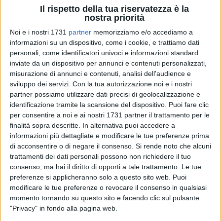
Il rispetto della tua riservatezza è la
nostra priorità
Noi e i nostri 1731
partner
memorizziamo e/o accediamo a
35
A cura di
informazioni su un dispositivo, come i cookie, e trattiamo dati
ANNA LOPS
personali, come identificatori univoci e informazioni standard
inviate da un dispositivo per annunci e contenuti personalizzati,
misurazione di annunci e contenuti, analisi dell'audience e
Ancora una volta la questione
sicurezza e criminalità
torna
sviluppo dei servizi.
Con la tua autorizzazione noi e i nostri
al centro del dibattito e ad abbracciare il punto di vista dei
partner possiamo utilizzare dati precisi di geolocalizzazione e
commercianti è stata l'associazione politico culturale "
Polis
".
identificazione tramite la scansione del dispositivo. Puoi fare clic
Durante un incontro tenutosi ieri 18 novembre e aperto
per consentire a noi e ai nostri 1731 partner il trattamento per le
finalità sopra descritte. In alternativa puoi accedere a
all'intera cittadinanza,
Massimo Mazzilli
,
Tina Leo
e
Franco
informazioni più dettagliate e modificare le tue preferenze prima
Squeo
hanno mostrato un quadro generale della situazione
di acconsentire o di negare il consenso.
Si rende noto che alcuni
a Corato, ammettendo il loro timore di fronte a una
trattamenti dei dati personali possono non richiedere il tuo
situazione che potrebbe peggiorare anche in poco tempo.
consenso, ma hai il diritto di opporti a tale trattamento. Le tue
preferenze si applicheranno solo a questo sito web. Puoi
Il confronto, nato non con finalità politiche, ha accolto le
modificare le tue preferenze o revocare il consenso in qualsiasi
paure e i disagi dei commercianti che non si sentono più
momento tornando su questo sito e facendo clic sul pulsante
"Privacy" in fondo alla pagina web.
sicuri all'interno delle loro attività. In seguito ai diversi