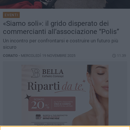
EVENTI
«Siamo soli»: il grido disperato dei
commercianti all’associazione “Polis”
Un incontro per confrontarsi e costruire un futuro più
sicuro
CORATO -
MERCOLEDÌ 19 NOVEMBRE 2025
11.39