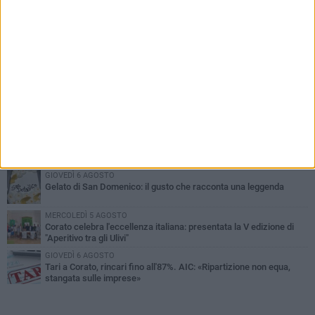
PIÙ LETTI QUESTA SETTIMANA
SABATO 1 AGOSTO
16.554.000 euro di avanzo: «Non sempre è un fatto positivo: o non
c'è stata capacità di spesa o le entrate sono state troppo alte»
MERCOLEDÌ 5 AGOSTO
Chiuso momentaneamente distributore di benzina di Via Ruvo
SABATO 1 AGOSTO
Centro storico, l'assessore Marcone risponde agli esercenti:
«Siamo ai nastri di partenza»
GIOVEDÌ 6 AGOSTO
Gelato di San Domenico: il gusto che racconta una leggenda
MERCOLEDÌ 5 AGOSTO
Corato celebra l'eccellenza italiana: presentata la V edizione di
"Aperitivo tra gli Ulivi"
GIOVEDÌ 6 AGOSTO
Tari a Corato, rincari fino all'87%. AIC: «Ripartizione non equa,
stangata sulle imprese»