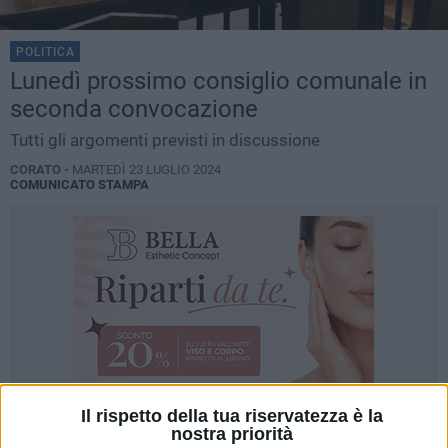
POLITICA
Lunedì prossimo consiglio comunale in
seconda convocazione
Tutti gli argomenti previsti in discussione
CORATO -
MARTEDÌ 23 LUGLIO 2024
COMUNICATO STAMPA
Il rispetto della tua riservatezza è la
nostra priorità