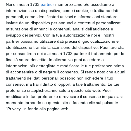
Noi e i nostri 1733
partner
memorizziamo e/o accediamo a
informazioni su un dispositivo, come i cookie, e trattiamo dati
personali, come identificatori univoci e informazioni standard
12
inviate da un dispositivo per annunci e contenuti personalizzati,
misurazione di annunci e contenuti, analisi dell'audience e
sviluppo dei servizi.
Con la tua autorizzazione noi e i nostri
La Presidente del Consiglio Comunale, Valeria Mazzone
partner possiamo utilizzare dati precisi di geolocalizzazione e
informa la cittadinanza che la seduta straordinaria di
identificazione tramite la scansione del dispositivo. Puoi fare clic
per consentire a noi e ai nostri 1733 partner il trattamento per le
Consiglio Comunale si terrà nella Sala Consiliare del Palazzo
finalità sopra descritte. In alternativa puoi accedere a
di Città lunedì 29 luglio 2024 alle ore 16:00, in seconda
informazioni più dettagliate e modificare le tue preferenze prima
convocazione, per la trattazione degli argomenti già iscritti
di acconsentire o di negare il consenso.
Si rende noto che alcuni
all'o.d.g. del 15 luglio 2024 e all'odg. aggiuntivo del 16 luglio
trattamenti dei dati personali possono non richiedere il tuo
2024 e non trattati, qui di seguito riportati:
consenso, ma hai il diritto di opporti a tale trattamento. Le tue
preferenze si applicheranno solo a questo sito web. Puoi
ORDINE DEL GIORNO DI 2^ CONVOCAZIONE
modificare le tue preferenze o revocare il consenso in qualsiasi
momento tornando su questo sito e facendo clic sul pulsante
4. Decreto Legislativo n. 267 del 18.8.2000 – Art. 194
"Privacy" in fondo alla pagina web.
comma 1 lett. E) – Riconoscimento di legittimità debito fuori
bilancio a favore di ASIPU s.r.l. per prestazioni di servizi
presidio e custodia impianti sportivi comunali – anno 2020.