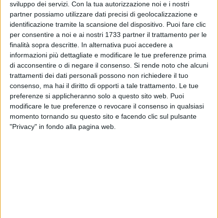
rete è già in lavorazione il processo che porterà
sviluppo dei servizi.
Con la tua autorizzazione noi e i nostri
progressivamente all'estensione della certificazione
, a
partner possiamo utilizzare dati precisi di geolocalizzazione e
conferma della volontà dell'azienda di adottare standard
identificazione tramite la scansione del dispositivo. Puoi fare clic
per consentire a noi e ai nostri 1733 partner il trattamento per le
sempre più elevati e uniformi su tutta la rete.
finalità sopra descritte. In alternativa puoi accedere a
informazioni più dettagliate e modificare le tue preferenze prima
Con questo risultato, Maiora si posiziona
tra i pionieri del
di acconsentire o di negare il consenso.
Si rende noto che alcuni
cash & carry italiano nell'adozione di una certificazione
trattamenti dei dati personali possono non richiedere il tuo
volontaria così avanzata
, riconfermandosi un punto di
consenso, ma hai il diritto di opporti a tale trattamento. Le tue
riferimento per responsabilità, qualità e tutela del
preferenze si applicheranno solo a questo sito web. Puoi
consumatore.
modificare le tue preferenze o revocare il consenso in qualsiasi
momento tornando su questo sito e facendo clic sul pulsante
La certificazione ISO 22000 rappresenta per il canale Cash &
"Privacy" in fondo alla pagina web.
Carry di Maiora un passo decisivo nel rafforzare gli standard
di sicurezza alimentare offerti ai clienti professionali.
Attraverso questa certificazione, l'azienda adotta un sistema
strutturato e verificato che garantisce controlli rigorosi lungo
l'intera filiera, dalla selezione dei fornitori alla gestione dei
prodotti in punto vendita.
Il percorso di certificazione ha coinvolto tutte le principali