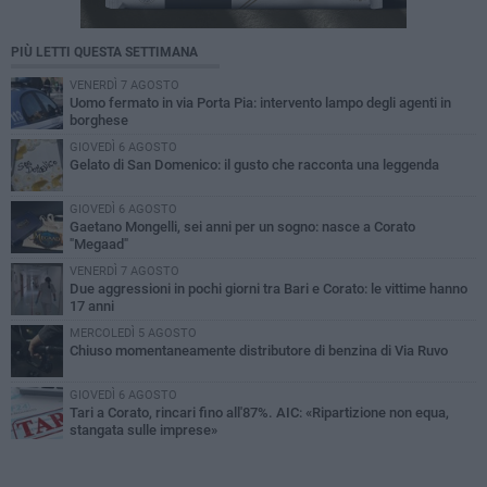
PIÙ LETTI QUESTA SETTIMANA
VENERDÌ 7 AGOSTO
Uomo fermato in via Porta Pia: intervento lampo degli agenti in
borghese
GIOVEDÌ 6 AGOSTO
Gelato di San Domenico: il gusto che racconta una leggenda
GIOVEDÌ 6 AGOSTO
Gaetano Mongelli, sei anni per un sogno: nasce a Corato
"Megaad"
VENERDÌ 7 AGOSTO
Due aggressioni in pochi giorni tra Bari e Corato: le vittime hanno
17 anni
MERCOLEDÌ 5 AGOSTO
Chiuso momentaneamente distributore di benzina di Via Ruvo
GIOVEDÌ 6 AGOSTO
Tari a Corato, rincari fino all'87%. AIC: «Ripartizione non equa,
stangata sulle imprese»