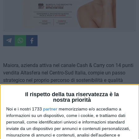
Maiora, azienda attiva nel canale Cash & Carry con 14 punti
vendita Altasfera nel Centro-Sud Italia, compie un passo
strategico nel proprio percorso di sostenibilità e qualità
ottenendo la certificazione
ISO 22000
per la sicurezza
Il rispetto della tua riservatezza è la
alimentare in 9 siti operativi della rete.
nostra priorità
Noi e i nostri 1733
partner
memorizziamo e/o accediamo a
Il progetto ha visto coinvolti i reparti freschi ad alta
informazioni su un dispositivo, come i cookie, e trattiamo dati
specializzazione – macelleria, pescheria e ortofrutta –
personali, come identificatori univoci e informazioni standard
presenti nei punti vendita certificati. Il percorso proseguirà
inviate da un dispositivo per annunci e contenuti personalizzati,
anche nei prossimi anni:
per i restanti 5 punti vendita della
misurazione di annunci e contenuti, analisi dell'audience e