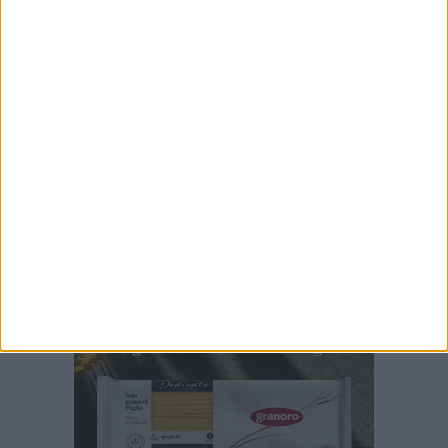
6 AGOSTO 2026
Gaetano Mongelli, sei anni per un sogno:
nasce a Corato "Megaad"
6 AGOSTO 2026
Gelato di San Domenico: il gusto che racconta
una leggenda