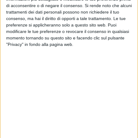
come nel resto d'Italia — famiglie e imprese fanno i conti
di acconsentire o di negare il consenso.
Si rende noto che alcuni
ogni giorno con bollette insostenibili e con l'urgenza
trattamenti dei dati personali possono non richiedere il tuo
drammatica della crisi climatica.
consenso, ma hai il diritto di opporti a tale trattamento. Le tue
preferenze si applicheranno solo a questo sito web. Puoi
Come
Legambiente Corato
denunciamo la natura
modificare le tue preferenze o revocare il consenso in qualsiasi
puramente ideologica di questo provvedimento, che si
momento tornando su questo sito e facendo clic sul pulsante
"Privacy" in fondo alla pagina web.
configura come una vera e propria
distrazione di massa
.
Inseguire una tecnologia superata dai mercati globali non
solo rallenta la transizione ecologica, ma ci incatena alle
vecchie logiche delle fossili. Le risposte all'emergenza
servono oggi, non tra vent'anni.
L'illusione degli SMR e la smentita dei mercati
La strategia del Governo si poggia sui cosiddetti
Small
Modular Reactors
(SMR), piccoli reattori presentati come la
soluzione a ogni problema. La realtà industriale globale,
però, smentisce la propaganda, poiché a oggi questi impianti
esistono quasi solo sulla carta e i pochi progetti pilota sono
già falliti.