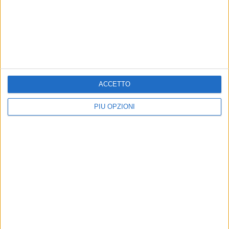
ACCETTO
PIÙ OPZIONI
Altri contenuti a tema
TERRITORIO
VITA DI CITTÀ
A Corato un confronto
Al via "Orizzonti d'estate": il
pubblico sulla transizione
ricco cartellone di