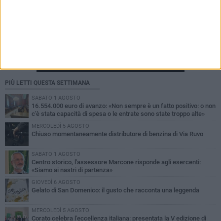
PIÙ LETTI QUESTA SETTIMANA
SABATO 1 AGOSTO
16.554.000 euro di avanzo: «Non sempre è un fatto positivo: o non
c'è stata capacità di spesa o le entrate sono state troppo alte»
MERCOLEDÌ 5 AGOSTO
Chiuso momentaneamente distributore di benzina di Via Ruvo
SABATO 1 AGOSTO
Centro storico, l'assessore Marcone risponde agli esercenti:
«Siamo ai nastri di partenza»
GIOVEDÌ 6 AGOSTO
Gelato di San Domenico: il gusto che racconta una leggenda
MERCOLEDÌ 5 AGOSTO
Corato celebra l'eccellenza italiana: presentata la V edizione di