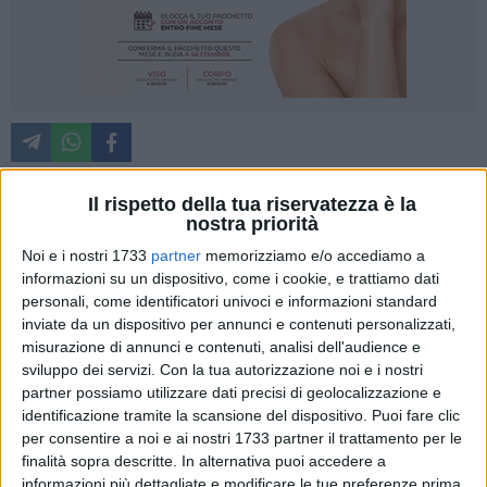
Il rispetto della tua riservatezza è la
nostra priorità
L'analisi del circolo locale smaschera la propaganda sui
piccoli reattori SMR: costi fuori mercato, nodi irrisolti sulle
Noi e i nostri 1733
partner
memorizziamo e/o accediamo a
informazioni su un dispositivo, come i cookie, e trattiamo dati
scorie e tempi incompatibili con la crisi attuale. Al via un
personali, come identificatori univoci e informazioni standard
ciclo di incontri per costruire dal basso l'alternativa pulita e
inviate da un dispositivo per annunci e contenuti personalizzati,
rilanciare le rinnovabili sul territorio.
misurazione di annunci e contenuti, analisi dell'audience e
sviluppo dei servizi.
Con la tua autorizzazione noi e i nostri
L'approvazione della legge delega per il ritorno al nucleare
partner possiamo utilizzare dati precisi di geolocalizzazione e
traccia un solco profondo tra l'agenda della politica romana
identificazione tramite la scansione del dispositivo. Puoi fare clic
e la realtà del Paese. Mentre il Ministero dell'Ambiente e
per consentire a noi e ai nostri 1733 partner il trattamento per le
finalità sopra descritte. In alternativa puoi accedere a
dell'Energia promette i primi reattori entro il 2035, a Corato —
informazioni più dettagliate e modificare le tue preferenze prima