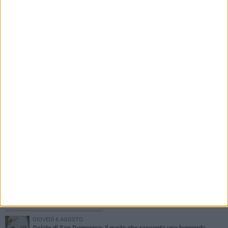
6 AGOSTO 2026
Tari a Corato, rincari fino all'87%. AIC:
«Ripartizione non equa, stangata sulle
imprese»
PIÙ LETTI QUESTA SETTIMANA
GIOVEDÌ 6 AGOSTO
Gelato di San Domenico: il gusto che racconta una leggenda