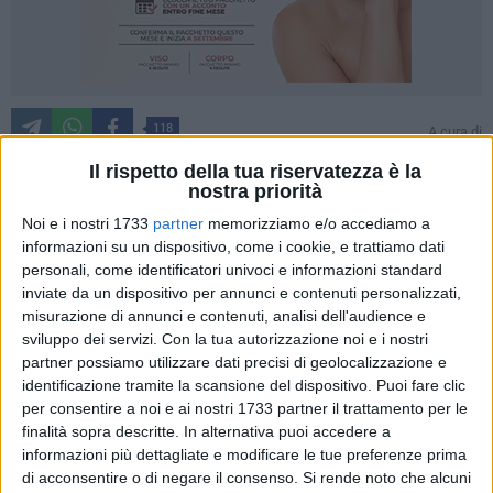
118
A cura di
ALDO BALDUCCI
Il rispetto della tua riservatezza è la
nostra priorità
Noi e i nostri 1733
partner
memorizziamo e/o accediamo a
Ieri in Via San Benedetto, si è tenuto il primo di un ciclo di
informazioni su un dispositivo, come i cookie, e trattiamo dati
incontri volti al dibattito di temi fondamentali e performativi
personali, come identificatori univoci e informazioni standard
per la vita del singolo cittadino. L'iniziativa è nata dal lavoro
inviate da un dispositivo per annunci e contenuti personalizzati,
in sinergia della lista civica Rimettiamo in Moto la Città e del
misurazione di annunci e contenuti, analisi dell'audience e
partito politico DemoS, Democrazia Solidale.
sviluppo dei servizi.
Con la tua autorizzazione noi e i nostri
partner possiamo utilizzare dati precisi di geolocalizzazione e
Questa prima conversazione ha visto protagonista il
identificazione tramite la scansione del dispositivo. Puoi fare clic
professor Roberto Voza, professore ordinario di Diritto del
per consentire a noi e ai nostri 1733 partner il trattamento per le
lavoro presso l'Università di Bari Aldo Moro, che ha
finalità sopra descritte. In alternativa puoi accedere a
fotografato in maniera eccellente la situazione del precariato
informazioni più dettagliate e modificare le tue preferenze prima
in Italia.
di acconsentire o di negare il consenso.
Si rende noto che alcuni