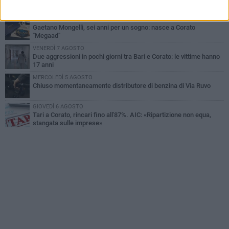
GIOVEDÌ 6 AGOSTO
Gaetano Mongelli, sei anni per un sogno: nasce a Corato
"Megaad"
VENERDÌ 7 AGOSTO
Due aggressioni in pochi giorni tra Bari e Corato: le vittime hanno
17 anni
MERCOLEDÌ 5 AGOSTO
Chiuso momentaneamente distributore di benzina di Via Ruvo
GIOVEDÌ 6 AGOSTO
Tari a Corato, rincari fino all'87%. AIC: «Ripartizione non equa,
stangata sulle imprese»