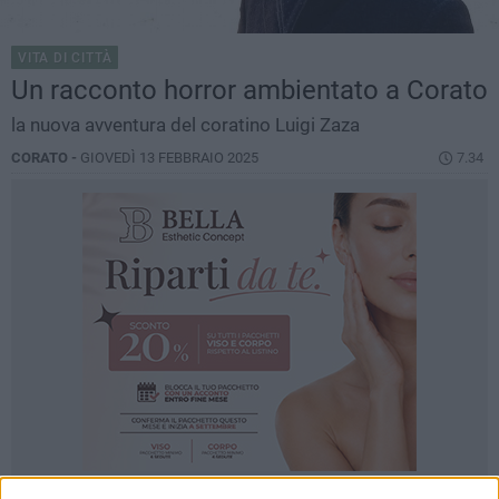
VITA DI CITTÀ
Un racconto horror ambientato a Corato
la nuova avventura del coratino Luigi Zaza
CORATO -
GIOVEDÌ 13 FEBBRAIO 2025
7.34