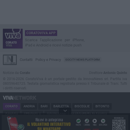
CORATOVIVA APP
Scarica l'applicazione per iPhone,
iPad e Android e ricevi notizie push
Contatti
Policy e Privacy
GOCITY NEWS PLATFORM
Notizie da
Corato
Direttore
Antonio Quinto
© 2016-2026 CoratoViva è un portale gestito da InnovaNews srl. Partita iva
08059640725. Testata giornalistica registrata presso il Tribunale di Trani. Tutti
i diritti riservati.
CORATO
ANDRIA
BARI
BARLETTA
BISCEGLIE
BITONTO
CANOSA
CERIGNOLA
GIOVINAZZO
MARGHERITA DI SAVOIA
MINERVINO
MODUGNO
MOLFETTA
PUGLIA
RUVO
SAN FERDINANDO
SPINAZZOLA
TERLIZZI
TRANI
TRINITAPOLI