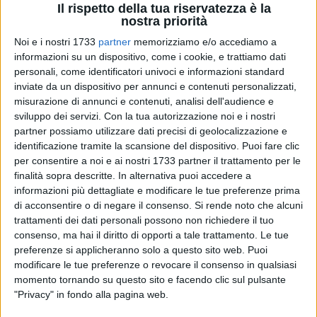
Il rispetto della tua riservatezza è la
18
nostra priorità
Noi e i nostri 1733
partner
memorizziamo e/o accediamo a
informazioni su un dispositivo, come i cookie, e trattiamo dati
Luigi Zaza coratino da generazioni e' appassionato di lettura
personali, come identificatori univoci e informazioni standard
a 360°, fumetti, teatro, musica e tanto altro. Lavora in una
inviate da un dispositivo per annunci e contenuti personalizzati,
grande azienda locale.
misurazione di annunci e contenuti, analisi dell'audience e
sviluppo dei servizi.
Con la tua autorizzazione noi e i nostri
Oltre la passione per la scrittura e' anche nella FIJLKAM da
partner possiamo utilizzare dati precisi di geolocalizzazione e
due oltre due decenni arbitro nazionale di karate.
identificazione tramite la scansione del dispositivo. Puoi fare clic
E' riuscito a rompere la diffidenza verso gli scrittori cosi detti
per consentire a noi e ai nostri 1733 partner il trattamento per le
emergenti che non hanno una grande casa.
finalità sopra descritte. In alternativa puoi accedere a
informazioni più dettagliate e modificare le tue preferenze prima
La sua avventura nel mondo della scrittura è iniziata tre anni
di acconsentire o di negare il consenso.
Si rende noto che alcuni
fa. Dopo essersi fatto conoscere sulla rete con storie brevi
trattamenti dei dati personali possono non richiedere il tuo
consenso, ma hai il diritto di opporti a tale trattamento. Le tue
del suo blog, ha pubblicato su Kobo il suo primo romanzo:
preferenze si applicheranno solo a questo sito web. Puoi
"Prigionieri di Un Elemo Autunno.
modificare le tue preferenze o revocare il consenso in qualsiasi
Sulla piattaforma dell'editore Kepown.com ha pubblicato il
momento tornando su questo sito e facendo clic sul pulsante
romanzo: "Con la mano nella mano", che tratta la tragedia
"Privacy" in fondo alla pagina web.
dell'esodo Istriano-Giuliano-Dalmata.