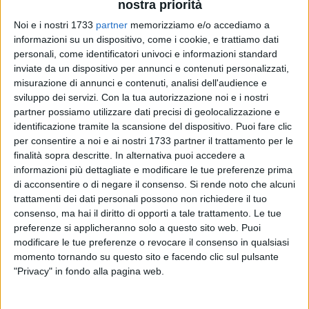
nostra priorità
Noi e i nostri 1733
partner
memorizziamo e/o accediamo a
informazioni su un dispositivo, come i cookie, e trattiamo dati
personali, come identificatori univoci e informazioni standard
13
inviate da un dispositivo per annunci e contenuti personalizzati,
misurazione di annunci e contenuti, analisi dell'audience e
sviluppo dei servizi.
Con la tua autorizzazione noi e i nostri
Continua la strepitosa stagione dell'AutoMurgia Baskin
partner possiamo utilizzare dati precisi di geolocalizzazione e
Corato, che non fallisce l'appuntamento della finale playoff
identificazione tramite la scansione del dispositivo. Puoi fare clic
per consentire a noi e ai nostri 1733 partner il trattamento per le
e, battendo Trani, si laurea campione del campionato
finalità sopra descritte. In alternativa puoi accedere a
Puglia/Molise di baskin.
informazioni più dettagliate e modificare le tue preferenze prima
di acconsentire o di negare il consenso.
Si rende noto che alcuni
I coratini infatti, guidati dai coach Vincenzo Di Gennaro e
trattamenti dei dati personali possono non richiedere il tuo
Francesco Di Tommaso, nella finalissima playoff giocata
consenso, ma hai il diritto di opporti a tale trattamento. Le tue
sabato sera al PalaSport di Andria, hanno battuto la
preferenze si applicheranno solo a questo sito web. Puoi
Fortitudo Trani 97-82 al termine di una gara giocata bene e
modificare le tue preferenze o revocare il consenso in qualsiasi
momento tornando su questo sito e facendo clic sul pulsante
sempre stata in grande equilibrio, con il primo tempo che si è
"Privacy" in fondo alla pagina web.
chiuso con i coratini, per l'occasione in maglia verde, che
all'intervallo erano avanti 43-41.