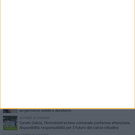
PIÙ LETTI QUESTA SETTIMANA
MERCOLEDÌ 5 AGOSTO
Giuseppe Mangione porta Corato sul podio della Quadrortathon:
primo nella categoria M65
LUNEDÌ 3 AGOSTO
ErbeNobili Basket Corato, Vincenzo Mazzilli nuovo direttore
generale
GIOVEDÌ 30 LUGLIO
Corato Calcio al campionato di Promozione Pugliese: «Costruiamo
un percorso solido e duraturo»
GIOVEDÌ 25 GIUGNO
Corato Calcio, l’Amministrazione comunale conferma attenzione,
disponibilità responsabilità per il futuro del calcio cittadino