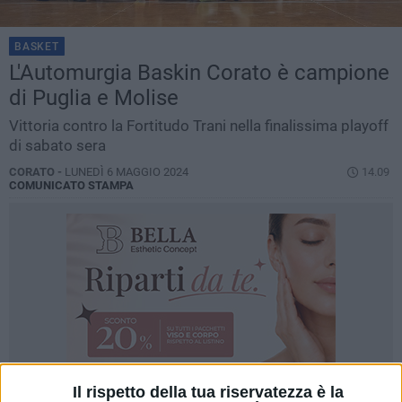
BASKET
L'Automurgia Baskin Corato è campione
di Puglia e Molise
Vittoria contro la Fortitudo Trani nella finalissima playoff
di sabato sera
CORATO -
LUNEDÌ 6 MAGGIO 2024
14.09
COMUNICATO STAMPA
Il rispetto della tua riservatezza è la