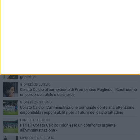
PIÙ LETTI QUESTA SETTIMANA
MERCOLEDÌ 5 AGOSTO
Giuseppe Mangione porta Corato sul podio della Quadrortathon:
primo nella categoria M65
LUNEDÌ 3 AGOSTO
ErbeNobili Basket Corato, Vincenzo Mazzilli nuovo direttore
generale
GIOVEDÌ 30 LUGLIO
Corato Calcio al campionato di Promozione Pugliese: «Costruiamo
un percorso solido e duraturo»
GIOVEDÌ 25 GIUGNO
Corato Calcio, l’Amministrazione comunale conferma attenzione,
disponibilità responsabilità per il futuro del calcio cittadino
LUNEDÌ 15 GIUGNO
Parla il Corato Calcio: «Richiesto un confronto urgente
all'Amministrazione»
MERCOLEDÌ 8 LUGLIO