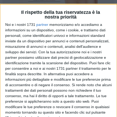
Il rispetto della tua riservatezza è la
nostra priorità
Noi e i nostri 1731
partner
memorizziamo e/o accediamo a
informazioni su un dispositivo, come i cookie, e trattiamo dati
personali, come identificatori univoci e informazioni standard
inviate da un dispositivo per annunci e contenuti personalizzati,
Archiviata la sconfitta casalinga contro la Cestistica Barletta,
misurazione di annunci e contenuti, analisi dell'audience e
l'Adriatica Industriale Virtus Corato è pronta a rimettersi in
sviluppo dei servizi.
Con la tua autorizzazione noi e i nostri
marcia per consolidare il miglior piazzamento possibile in
partner possiamo utilizzare dati precisi di geolocalizzazione e
ottica play-off. I biancoblu di coach Coach Carnicella
identificazione tramite la scansione del dispositivo. Puoi fare clic
torneranno in campo sabato 7 marzo al PalaRusso di
per consentire a noi e ai nostri 1731 partner il trattamento per le
Foggia contro la Libertas Foggia, formazione già affrontata
finalità sopra descritte. In alternativa puoi accedere a
e superata nettamente nel match d'andata (91- 56). Un
informazioni più dettagliate e modificare le tue preferenze prima
di acconsentire o di negare il consenso.
Si rende noto che alcuni
risultato che, tuttavia, non può e non deve trarre in inganno:
trattamenti dei dati personali possono non richiedere il tuo
in quella circostanza i dauni si presentarono con assenze
consenso, ma hai il diritto di opporti a tale trattamento. Le tue
pesanti, elemento che rende la sfida in terra foggiana
preferenze si applicheranno solo a questo sito web. Puoi
tutt'altro che scontata.
modificare le tue preferenze o revocare il consenso in qualsiasi
momento tornando su questo sito e facendo clic sul pulsante