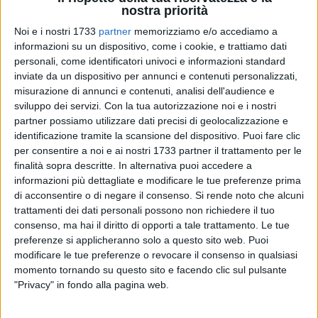
nostra priorità
Noi e i nostri 1733
partner
memorizziamo e/o accediamo a
informazioni su un dispositivo, come i cookie, e trattiamo dati
personali, come identificatori univoci e informazioni standard
inviate da un dispositivo per annunci e contenuti personalizzati,
2
misurazione di annunci e contenuti, analisi dell'audience e
sviluppo dei servizi.
Con la tua autorizzazione noi e i nostri
partner possiamo utilizzare dati precisi di geolocalizzazione e
Corato si prepara a vivere un evento di profonda spiritualità
identificazione tramite la scansione del dispositivo. Puoi fare clic
e rilevanza religiosa in occasione del 160° anniversario della
per consentire a noi e ai nostri 1733 partner il trattamento per le
finalità sopra descritte. In alternativa puoi accedere a
nascita della
Serva di Dio
Luisa Piccarreta
, figura mistica tra
informazioni più dettagliate e modificare le tue preferenze prima
le più significative del XX secolo.
di acconsentire o di negare il consenso.
Si rende noto che alcuni
Nei giorni 22, 23 e 24 aprile 2025, la città ospiterà il
trattamenti dei dati personali possono non richiedere il tuo
convegno dal titolo
"La Divina Volontà fonte di Unità"
,
consenso, ma hai il diritto di opporti a tale trattamento. Le tue
promosso dalla parrocchia Santa Maria Greca, in
preferenze si applicheranno solo a questo sito web. Puoi
collaborazione con il Comune di Corato e la comunità
modificare le tue preferenze o revocare il consenso in qualsiasi
ecclesiale.
momento tornando su questo sito e facendo clic sul pulsante
"Privacy" in fondo alla pagina web.
Il cuore delle celebrazioni sarà mercoledì 23 aprile, giornata