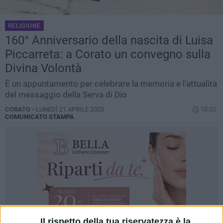
RELIGIONE
160° Anniversario della nascita di Luisa
Piccarreta: a Corato un convegno sulla
Divina Volontà
È un appuntamento per celebrare la memoria e l’attualità
del messaggio della Serva di Dio
CORATO -
LUNEDÌ 21 APRILE 2025
10.02
COMUNICATO STAMPA
Il rispetto della tua riservatezza è la