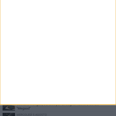
PIÙ LETTI QUESTA SETTIMANA
GIOVEDÌ 6 AGOSTO
Gelato di San Domenico: il gusto che racconta una leggenda
VENERDÌ 7 AGOSTO
Uomo fermato in via Porta Pia: intervento lampo degli agenti in
borghese
GIOVEDÌ 6 AGOSTO
Gaetano Mongelli, sei anni per un sogno: nasce a Corato
"Megaad"
MERCOLEDÌ 5 AGOSTO