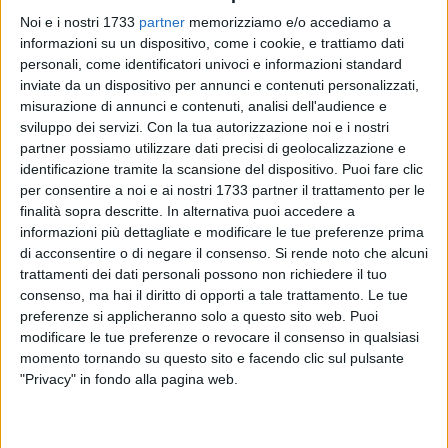
Noi e i nostri 1733
partner
memorizziamo e/o accediamo a
informazioni su un dispositivo, come i cookie, e trattiamo dati
personali, come identificatori univoci e informazioni standard
52
inviate da un dispositivo per annunci e contenuti personalizzati,
misurazione di annunci e contenuti, analisi dell'audience e
sviluppo dei servizi.
Con la tua autorizzazione noi e i nostri
partner possiamo utilizzare dati precisi di geolocalizzazione e
Il Ministero del Lavoro e delle Politiche Sociali ha ammesso
identificazione tramite la scansione del dispositivo. Puoi fare clic
a finanziamento il progetto presentato dall'Ambito
per consentire a noi e ai nostri 1733 partner il trattamento per le
Territoriale Sociale di Corato al bando nazionale
finalità sopra descritte. In alternativa puoi accedere a
DesTEENazione – Desideri in azione
, con un contributo di
informazioni più dettagliate e modificare le tue preferenze prima
di acconsentire o di negare il consenso.
Si rende noto che alcuni
oltre tre milioni di euro
per attività triennali a valere sul
trattamenti dei dati personali possono non richiedere il tuo
Programma Nazionale Inclusione e lotta alla povertà 2021–
consenso, ma hai il diritto di opporti a tale trattamento. Le tue
2027
.
preferenze si applicheranno solo a questo sito web. Puoi
modificare le tue preferenze o revocare il consenso in qualsiasi
L'iniziativa prevede l'allestimento, a Corato, di uno
spazio
momento tornando su questo sito e facendo clic sul pulsante
multifunzionale per adolescenti e giovani
(11–21 anni) e un
"Privacy" in fondo alla pagina web.
insieme integrato di azioni
: attività educative in strada,
laboratori creativi e tecnologici, percorsi formazione–lavoro