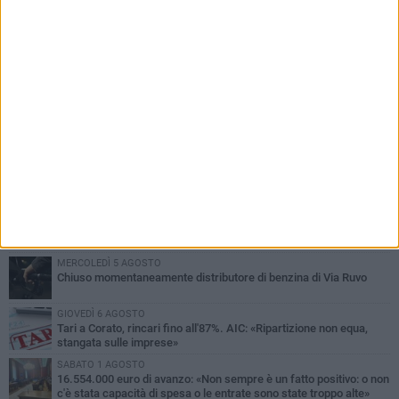
PIÙ LETTI QUESTA SETTIMANA
GIOVEDÌ 6 AGOSTO
Gelato di San Domenico: il gusto che racconta una leggenda
VENERDÌ 7 AGOSTO
Uomo fermato in via Porta Pia: intervento lampo degli agenti in
borghese
GIOVEDÌ 6 AGOSTO
Gaetano Mongelli, sei anni per un sogno: nasce a Corato
"Megaad"
MERCOLEDÌ 5 AGOSTO
Chiuso momentaneamente distributore di benzina di Via Ruvo
GIOVEDÌ 6 AGOSTO
Tari a Corato, rincari fino all'87%. AIC: «Ripartizione non equa,
stangata sulle imprese»
SABATO 1 AGOSTO
16.554.000 euro di avanzo: «Non sempre è un fatto positivo: o non
c'è stata capacità di spesa o le entrate sono state troppo alte»