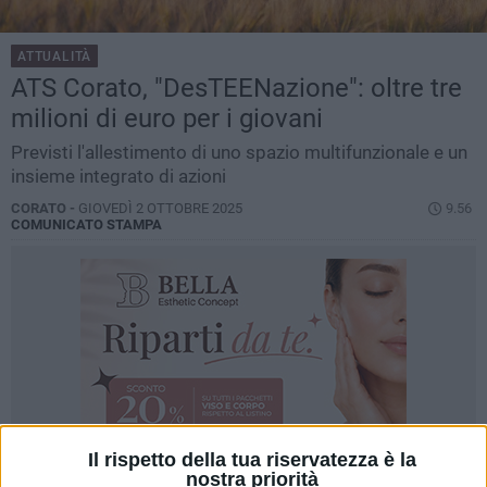
ATTUALITÀ
ATS Corato, "DesTEENazione": oltre tre
milioni di euro per i giovani
Previsti l'allestimento di uno spazio multifunzionale e un
insieme integrato di azioni
CORATO -
GIOVEDÌ 2 OTTOBRE 2025
9.56
COMUNICATO STAMPA
Il rispetto della tua riservatezza è la
nostra priorità