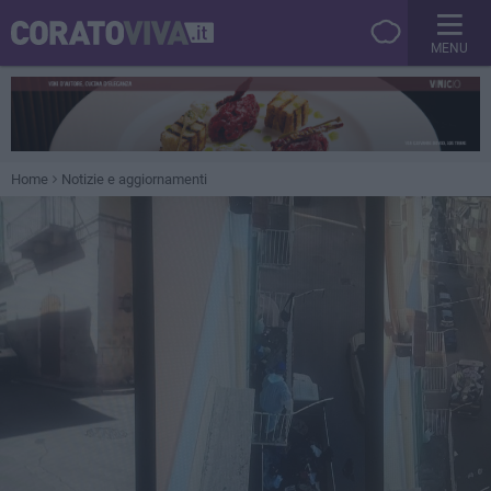
MENU
Home
Notizie e aggiornamenti