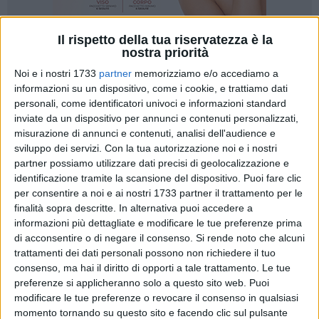
Il rispetto della tua riservatezza è la
32
nostra priorità
Noi e i nostri 1733
partner
memorizziamo e/o accediamo a
informazioni su un dispositivo, come i cookie, e trattiamo dati
Come era stato annunciato dall'amministrazione comunale
personali, come identificatori univoci e informazioni standard
inviate da un dispositivo per annunci e contenuti personalizzati,
nei giorni scorsi,
in una nota congiunta del sindaco
Corrado
misurazione di annunci e contenuti, analisi dell'audience e
De Benedittis
e dell'assessore al Welfare
Felice Addario
, è
sviluppo dei servizi.
Con la tua autorizzazione noi e i nostri
stato di recente effettuato l'intervento di bonifica
partner possiamo utilizzare dati precisi di geolocalizzazione e
nell'appartamento del cinquantenne coratino Paolo che da
identificazione tramite la scansione del dispositivo. Puoi fare clic
diciassette anni viveva nel sudiciume. Le operazioni di
per consentire a noi e ai nostri 1733 partner il trattamento per le
pulizia - a cui Paolo ha assistito - hanno, così, restituito delle
finalità sopra descritte. In alternativa puoi accedere a
adeguate condizioni igienico-sanitarie, consentendo al
informazioni più dettagliate e modificare le tue preferenze prima
di acconsentire o di negare il consenso.
Si rende noto che alcuni
nostro concittadino di inaugurare un nuovo capitolo della
trattamenti dei dati personali possono non richiedere il tuo
propria esistenza.
consenso, ma hai il diritto di opporti a tale trattamento. Le tue
preferenze si applicheranno solo a questo sito web. Puoi
Venuto alla ribalta anche grazie all'inchiesta della testata
modificare le tue preferenze o revocare il consenso in qualsiasi
Quinto Potere, il caso di Paolo punta i riflettori sulla
momento tornando su questo sito e facendo clic sul pulsante