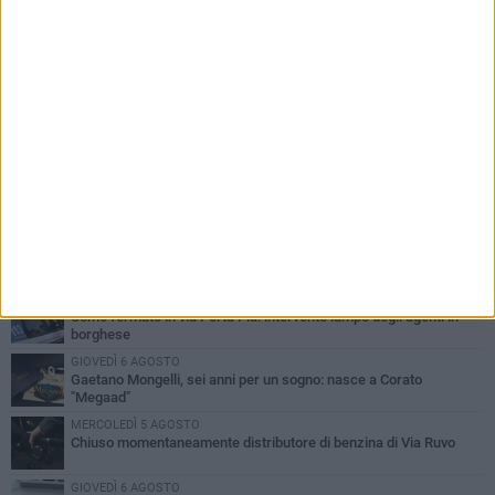
PIÙ LETTI QUESTA SETTIMANA
GIOVEDÌ 6 AGOSTO
Gelato di San Domenico: il gusto che racconta una leggenda
VENERDÌ 7 AGOSTO
Uomo fermato in via Porta Pia: intervento lampo degli agenti in
borghese
GIOVEDÌ 6 AGOSTO
Gaetano Mongelli, sei anni per un sogno: nasce a Corato
"Megaad"
MERCOLEDÌ 5 AGOSTO
Chiuso momentaneamente distributore di benzina di Via Ruvo
GIOVEDÌ 6 AGOSTO