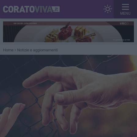
MENU
Home
Notizie e aggiornamenti