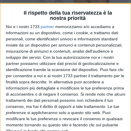
Il rispetto della tua riservatezza è la
nostra priorità
2
A cura di
VITO TROILO
Noi e i nostri 1733
partner
memorizziamo e/o accediamo a
informazioni su un dispositivo, come i cookie, e trattiamo dati
personali, come identificatori univoci e informazioni standard
inviate da un dispositivo per annunci e contenuti personalizzati,
La sesta Giornata mondiale dei poveri sarà celebrata a
misurazione di annunci e contenuti, analisi dell'audience e
livello diocesano nella città di Corato domenica 13
sviluppo dei servizi.
Con la tua autorizzazione noi e i nostri
novembre. Il raduno è in programma alle 9, mentre alle 9:30
partner possiamo utilizzare dati precisi di geolocalizzazione e
si svolgerà l'inaugurazione della sede della Caritas
identificazione tramite la scansione del dispositivo. Puoi fare clic
diocesana di Corato realizzata con i fondi dell'8 per mille alla
per consentire a noi e ai nostri 1733 partner il trattamento per le
finalità sopra descritte. In alternativa puoi accedere a
Chiesa cattolica.
informazioni più dettagliate e modificare le tue preferenze prima
di acconsentire o di negare il consenso.
Si rende noto che alcuni
A seguire, dalle 10, si terrà un incontro con la partecipazione
trattamenti dei dati personali possono non richiedere il tuo
di
Monsignor Leonardo D'Ascenzo
, di
don Fabrizio
consenso, ma hai il diritto di opporti a tale trattamento. Le tue
Colamartino
, del Sindaco di Corato
Corrado De Benedittis
,
preferenze si applicheranno solo a questo sito web. Puoi
del presidente dell'Epass onlus di Bisceglie
Luigi De Pinto
,
modificare le tue preferenze o revocare il consenso in qualsiasi
del dottor
Angelo Guariello
e del dottor
Sabino Chincoli
. Nel
momento tornando su questo sito e facendo clic sul pulsante
"Privacy" in fondo alla pagina web.