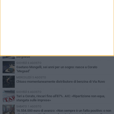
PIÙ LETTI QUESTA SETTIMANA
GIOVEDÌ 6 AGOSTO
Gelato di San Domenico: il gusto che racconta una leggenda
VENERDÌ 7 AGOSTO
Uomo fermato in via Porta Pia: intervento lampo degli agenti in
borghese
GIOVEDÌ 6 AGOSTO
Gaetano Mongelli, sei anni per un sogno: nasce a Corato
"Megaad"
MERCOLEDÌ 5 AGOSTO
Chiuso momentaneamente distributore di benzina di Via Ruvo
GIOVEDÌ 6 AGOSTO
Tari a Corato, rincari fino all'87%. AIC: «Ripartizione non equa,
stangata sulle imprese»
SABATO 1 AGOSTO
16.554.000 euro di avanzo: «Non sempre è un fatto positivo: o non