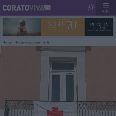
MENU
Home
Notizie e aggiornamenti