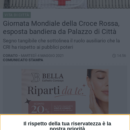
VITA DI CITTÀ
Giornata Mondiale della Croce Rossa,
esposta bandiera da Palazzo di Città
Segno tangibile che sottolinea il ruolo ausiliario che la
CRI ha rispetto ai pubblici poteri
CORATO -
MARTEDÌ 4 MAGGIO 2021
14.56
COMUNICATO STAMPA
Il rispetto della tua riservatezza è la
nostra priorità