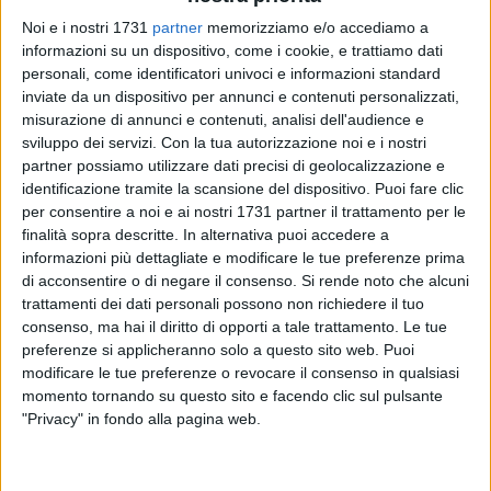
Noi e i nostri 1731
partner
memorizziamo e/o accediamo a
informazioni su un dispositivo, come i cookie, e trattiamo dati
personali, come identificatori univoci e informazioni standard
2
inviate da un dispositivo per annunci e contenuti personalizzati,
misurazione di annunci e contenuti, analisi dell'audience e
sviluppo dei servizi.
Con la tua autorizzazione noi e i nostri
partner possiamo utilizzare dati precisi di geolocalizzazione e
In occasione della Giornata Mondiale della Croce Rossa che
identificazione tramite la scansione del dispositivo. Puoi fare clic
si celebra l'8 maggio, anniversario della nascita del
per consentire a noi e ai nostri 1731 partner il trattamento per le
fondatore del Movimento Henri Dunant, il comune di Corato
finalità sopra descritte. In alternativa puoi accedere a
esporrà a Palazzo di Città la bandiera della Croce Rossa.
informazioni più dettagliate e modificare le tue preferenze prima
di acconsentire o di negare il consenso.
Si rende noto che alcuni
trattamenti dei dati personali possono non richiedere il tuo
La bandiera, consegnata questa mattina dal Presidente della
consenso, ma hai il diritto di opporti a tale trattamento. Le tue
CRI di Molfetta, Giovanni Spagnoletta, sarà esposta sul
preferenze si applicheranno solo a questo sito web. Puoi
balcone del Palazzo di Città che si affaccia in Piazza Cesare
modificare le tue preferenze o revocare il consenso in qualsiasi
Battisti dal 4 al 10 maggio 2021 quale segno tangibile che
momento tornando su questo sito e facendo clic sul pulsante
sottolinea il ruolo ausiliario che la CRI ha rispetto ai pubblici
"Privacy" in fondo alla pagina web.
poteri.