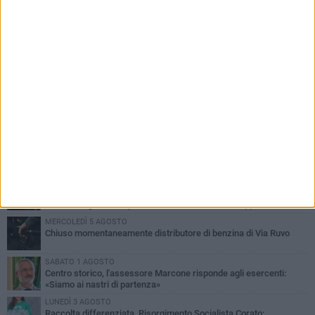
PIÙ LETTI QUESTA SETTIMANA
SABATO 1 AGOSTO
16.554.000 euro di avanzo: «Non sempre è un fatto positivo: o non
c'è stata capacità di spesa o le entrate sono state troppo alte»
VENERDÌ 31 LUGLIO
Via Dante, aiuole nel degrado: tra incuria pubblica e inciviltà
quotidiana
VENERDÌ 31 LUGLIO
Corato, le attività chiedono di accelerare sul calendario estivo:
«Gli eventi generano presenze, consumi e nuove opportunità»
MERCOLEDÌ 5 AGOSTO
Chiuso momentaneamente distributore di benzina di Via Ruvo
SABATO 1 AGOSTO
Centro storico, l'assessore Marcone risponde agli esercenti:
«Siamo ai nastri di partenza»
LUNEDÌ 3 AGOSTO
Raccolta differenziata, Risorgimento Socialista Corato: