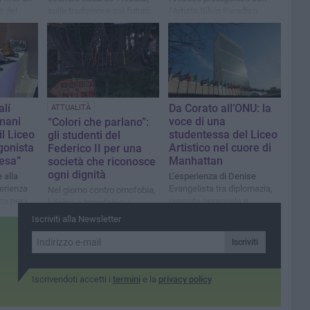
ti del
sulle tradizioni e sul futuro
l’Artista Silvio Paradiso
del territorio
za in un
enza e
alí
Da Corato all’ONU: la
ATTUALITÀ
 mani
voce di una
“Colori che parlano”:
il Liceo
studentessa del Liceo
gli studenti del
gonista
Artistico nel cuore di
Federico II per una
resa”
Manhattan
società che riconosce
ogni dignità
 alla
L’esperienza di Denise
erienza
Evangelista tra diplomazia,
Nel giorno contro omofobia,
a per i
crescita personale e
bifobia e transfobia, i
orgoglio coratino
ragazzi del Liceo Artistico
Iscriviti alla Newsletter
trasformano il dolore in
esa
impegno e le pareti della
Iscriviti
scuola in un manifesto di
Vita Vera
Iscrivendoti accetti i
termini
e la
privacy policy