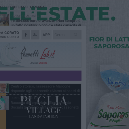
Ù LETTI QUESTA SETTIMANA
SABATO 1 AGOSTO
16.554.000 euro di avanzo: «Non sempre è
un fatto positivo: o non c'è stata capacità di
sa o le entrate sono state troppo alte»
 DA
CORATO
VENERDÌ 31 LUGLIO
APP
Via Dante, aiuole nel degrado: tra incuria
NIO QUINTO
pubblica e inciviltà quotidiana
VENERDÌ 31 LUGLIO
Corato, le attività chiedono di accelerare
sul calendario estivo: «Gli eventi generano
esenze, consumi e nuove opportunità»
MERCOLEDÌ 5 AGOSTO
Chiuso momentaneamente distributore di
benzina di Via Ruvo
SABATO 1 AGOSTO
Centro storico, l'assessore Marcone
risponde agli esercenti: «Siamo ai nastri di
rtenza»
LUNEDÌ 3 AGOSTO
Raccolta differenziata, Risorgimento
Socialista Corato: «Introdurre i cassonetti
elligenti»