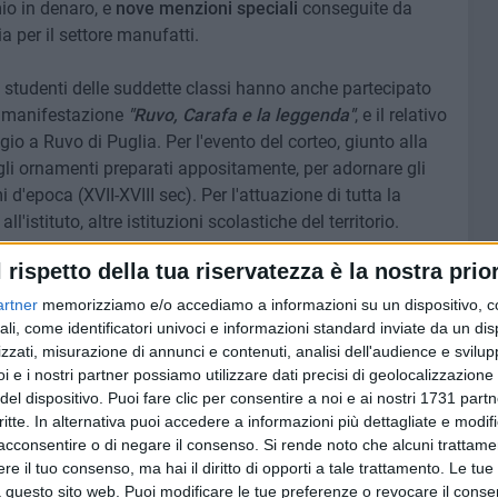
mio in denaro, e
nove menzioni speciali
conseguite da
ia per il settore manufatti.
li studenti delle suddette classi hanno anche partecipato
a manifestazione
"Ruvo, Carafa e la leggenda"
, e il relativo
gio a Ruvo di Puglia. Per l'evento del corteo, giunto alla
i e gli ornamenti preparati appositamente, per adornare gli
 d'epoca (XVII-XVIII sec). Per l'attuazione di tutta la
'istituto, altre istituzioni scolastiche del territorio.
l rispetto della tua riservatezza è la nostra prior
uidati dai docenti
Concetta Scardigno
, promotrice e
o
e
Leonardo Fiore
dell'IISS Liceo Artistico di Corato,
artner
memorizziamo e/o accediamo a informazioni su un dispositivo, c
enti risultati. Il loro impegno e la loro creatività vengono
ali, come identificatori univoci e informazioni standard inviate da un di
zzati, misurazione di annunci e contenuti, analisi dell'audience e svilupp
. Si auspica che questo successo possa essere un
i e i nostri partner possiamo utilizzare dati precisi di geolocalizzazione 
ccellenza nel campo dell'oreficeria e del design orafo.
del dispositivo. Puoi fare clic per consentire a noi e ai nostri 1731 partn
critte. In alternativa puoi accedere a informazioni più dettagliate e modif
acconsentire o di negare il consenso.
Si rende noto che alcuni trattamen
e il tuo consenso, ma hai il diritto di opporti a tale trattamento. Le tue
5 AGOSTO 2026
 questo sito web. Puoi modificare le tue preferenze o revocare il conse