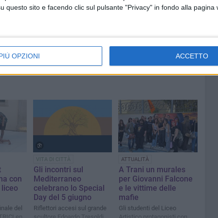
a Corato
«Zia, sono io, aprimi»: entrano in
questo sito e facendo clic sul pulsante "Privacy" in fondo alla pagina
thon:
casa fingendosi parenti, ma
5
vengono scoperti dalle
telecamere
PIÙ OPZIONI
ACCETTO
VITA DI CITTÀ
ATTUALITÀ
t
Gli incontri sul
A Trani un murales
ena con
Mediterraneo
per Giovanni Falcone
 liceo
celebrano lo Special
e le vittime delle
Day del 5 giugno
mafie
inale del
Riflettori accesi sul grande
Gli studenti del Liceo
TRICI en
scultore Edoardo Tresoldi,
Artistico protagonisti con