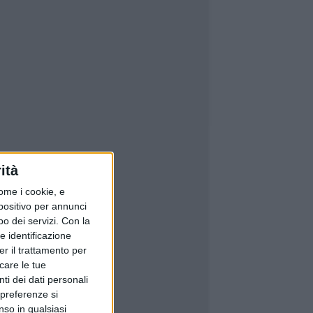
ità
ome i cookie, e
spositivo per annunci
o dei servizi.
Con la
e identificazione
er il trattamento per
icare le tue
ti dei dati personali
 preferenze si
nso in qualsiasi