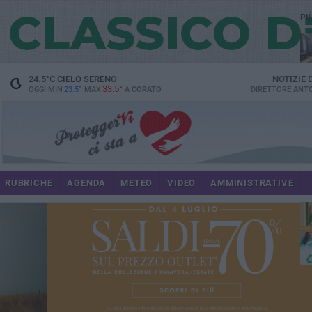
PI
spe
24.5
°C
CIELO SERENO
NOTIZIE
33.5°
OGGI MIN
23.5°
MAX
A
CORATO
DIRETTORE
ANTO
pr
RUBRICHE
AGENDA
METEO
VIDEO
AMMINISTRATIVE
pa
int