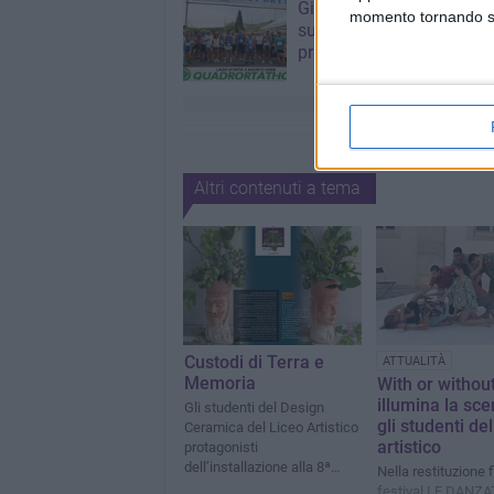
Giuseppe Mangione port
momento tornando su 
sul podio della Quadrorta
primo nella categoria M6
Altri contenuti a tema
Custodi di Terra e
ATTUALITÀ
Memoria
With or withou
illumina la sc
Gli studenti del Design
gli studenti del
Ceramica del Liceo Artistico
artistico
protagonisti
dell’installazione alla 8ª
Nella restituzione f
Sagra del Fiorone di Terlizzi
festival LE DANZA