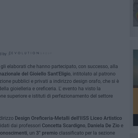
d by
 gli elaborati che hanno partecipato, con successo, alla
zionale del Gioiello Sant'Eligio
, intitolato al patrono
mazione pubblici e privati a indirizzo design orafo, che si è
la gioielleria e oreficeria. L' evento ha visto la
ione superiore e istituti di perfezionamento del settore
ndirizzo
Design Oreficeria-Metalli dell'IISS Liceo Artistico
uidati dai professori
Concetta Scardigno
,
Daniela De Zio
e
iconoscimenti
, un
3° premio
classificato per la sezione