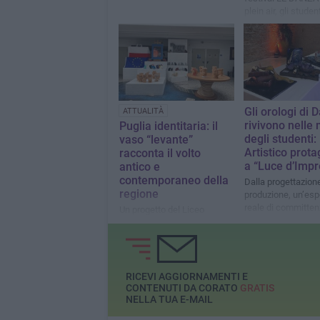
plein air, gli studen
Federico II hanno
trasformato la dan
atto di verità, pres
inclusione.
Gli orologi di D
ATTUALITÀ
rivivono nelle
Puglia identitaria: il
degli studenti: 
vaso “levante”
Artistico prota
racconta il volto
a “Luce d’Imp
antico e
contemporaneo della
Dalla progettazione
regione
produzione, un’esp
reale di committenz
Un progetto del Liceo
ragazzi del Design
Artistico “Federico II Stupor
Ceramica, tra arte,
Mundi” e RA RadunaArte ad
formazione e impr
Meridiem che unisce mito,
design e territorio a livello
nazionale nella rassegna
RICEVI AGGIORNAMENTI E
Buongiorno Ceramica
CONTENUTI DA CORATO
GRATIS
NELLA TUA E-MAIL