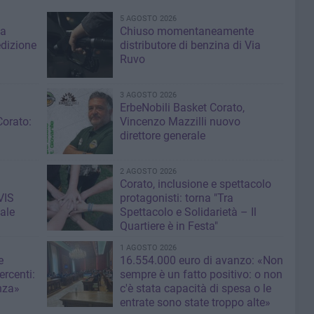
5 AGOSTO 2026
za
Chiuso momentaneamente
edizione
distributore di benzina di Via
Ruvo
3 AGOSTO 2026
ErbeNobili Basket Corato,
Corato:
Vincenzo Mazzilli nuovo
direttore generale
2 AGOSTO 2026
Corato, inclusione e spettacolo
VIS
protagonisti: torna "Tra
ale
Spettacolo e Solidarietà – Il
Quartiere è in Festa"
1 AGOSTO 2026
e
16.554.000 euro di avanzo: «Non
rcenti:
sempre è un fatto positivo: o non
nza»
c'è stata capacità di spesa o le
entrate sono state troppo alte»