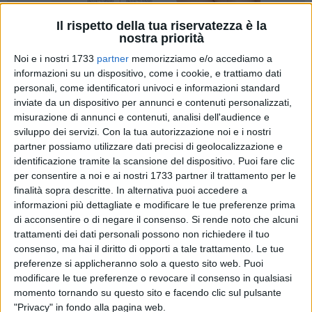
Il rispetto della tua riservatezza è la
nostra priorità
3
Noi e i nostri 1733
partner
memorizziamo e/o accediamo a
informazioni su un dispositivo, come i cookie, e trattiamo dati
personali, come identificatori univoci e informazioni standard
Sono state approvate ieri, in Giunta regionale, le Linee Guida
inviate da un dispositivo per annunci e contenuti personalizzati,
per una nuova, innovativa, misura promossa
misurazione di annunci e contenuti, analisi dell'audience e
dall'Assessorato allo Sviluppo Economico e finalizzata a
sviluppo dei servizi.
Con la tua autorizzazione noi e i nostri
garantire liquidità al nostro sistema produttivo e un più
partner possiamo utilizzare dati precisi di geolocalizzazione e
identificazione tramite la scansione del dispositivo. Puoi fare clic
agevole accesso al credito soprattutto per le micro e piccole
per consentire a noi e ai nostri 1733 partner il trattamento per le
imprese pugliesi.
finalità sopra descritte. In alternativa puoi accedere a
informazioni più dettagliate e modificare le tue preferenze prima
A questo scopo il Governo regionale, nel suo percorso di
di acconsentire o di negare il consenso.
Si rende noto che alcuni
esplorazione e di sperimentazione di strumenti di finanza
trattamenti dei dati personali possono non richiedere il tuo
innovativa, ha approvato le linee guida per la successiva
consenso, ma hai il diritto di opporti a tale trattamento. Le tue
pubblicazione di un apposito bando finalizzato
preferenze si applicheranno solo a questo sito web. Puoi
modificare le tue preferenze o revocare il consenso in qualsiasi
all'assegnazione di risorse a favore di Cooperative di
momento tornando su questo sito e facendo clic sul pulsante
garanzia e Consorzi fidi per la concessione di garanzie
"Privacy" in fondo alla pagina web.