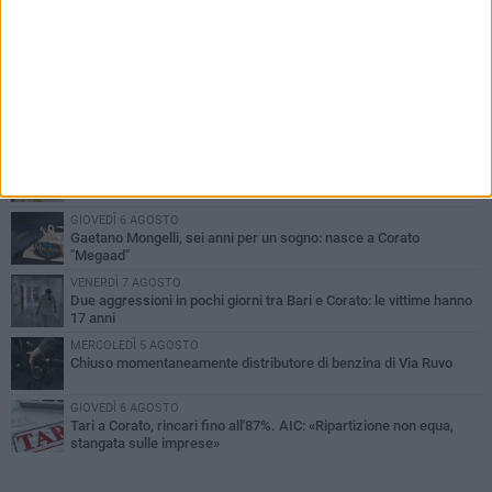
PIÙ LETTI QUESTA SETTIMANA
VENERDÌ 7 AGOSTO
Uomo fermato in via Porta Pia: intervento lampo degli agenti in
borghese
GIOVEDÌ 6 AGOSTO
Gelato di San Domenico: il gusto che racconta una leggenda
GIOVEDÌ 6 AGOSTO
Gaetano Mongelli, sei anni per un sogno: nasce a Corato
"Megaad"
VENERDÌ 7 AGOSTO
Due aggressioni in pochi giorni tra Bari e Corato: le vittime hanno
17 anni
MERCOLEDÌ 5 AGOSTO
Chiuso momentaneamente distributore di benzina di Via Ruvo
GIOVEDÌ 6 AGOSTO
Tari a Corato, rincari fino all'87%. AIC: «Ripartizione non equa,
stangata sulle imprese»