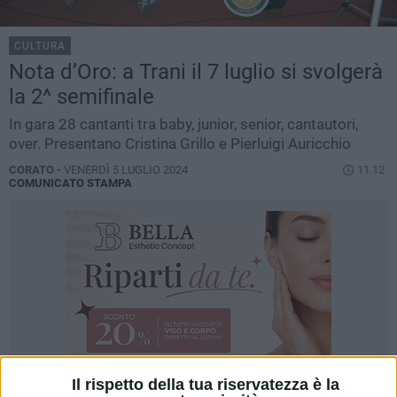
CULTURA
Nota d’Oro: a Trani il 7 luglio si svolgerà
la 2^ semifinale
In gara 28 cantanti tra baby, junior, senior, cantautori,
over. Presentano Cristina Grillo e Pierluigi Auricchio
CORATO -
VENERDÌ 5 LUGLIO 2024
11.12
COMUNICATO STAMPA
Il rispetto della tua riservatezza è la