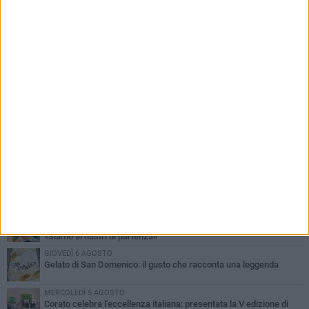
PIÙ LETTI QUESTA SETTIMANA
SABATO 1 AGOSTO
16.554.000 euro di avanzo: «Non sempre è un fatto positivo: o non
c'è stata capacità di spesa o le entrate sono state troppo alte»
MERCOLEDÌ 5 AGOSTO
Chiuso momentaneamente distributore di benzina di Via Ruvo
SABATO 1 AGOSTO
Centro storico, l'assessore Marcone risponde agli esercenti:
«Siamo ai nastri di partenza»
GIOVEDÌ 6 AGOSTO
Gelato di San Domenico: il gusto che racconta una leggenda
MERCOLEDÌ 5 AGOSTO
Corato celebra l'eccellenza italiana: presentata la V edizione di