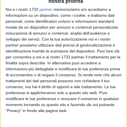
nostra priorità
Noi e i nostri 1733
partner
memorizziamo e/o accediamo a
informazioni su un dispositivo, come i cookie, e trattiamo dati
personali, come identificatori univoci e informazioni standard
13
inviate da un dispositivo per annunci e contenuti personalizzati,
misurazione di annunci e contenuti, analisi dell'audience e
sviluppo dei servizi.
Con la tua autorizzazione noi e i nostri
partner possiamo utilizzare dati precisi di geolocalizzazione e
Dopo il successo della 1^ Semifinale della 36^ Nota d'Oro,
identificazione tramite la scansione del dispositivo. Puoi fare clic
adesso i riflettori sono puntati sulla 2^ Semifinale che si
per consentire a noi e ai nostri 1733 partner il trattamento per le
svolgerà
domenica 7 luglio
presso "Dorado Padel Center"
finalità sopra descritte. In alternativa puoi accedere a
(strada provinciale 130 Trani Andria km 1,5) con inizio alle
informazioni più dettagliate e modificare le tue preferenze prima
ore 20,00. Anche questo appuntamento con le voci canore di
di acconsentire o di negare il consenso.
Si rende noto che alcuni
tutte le età è organizzata da
"Le vie dei girasoli APS"
, con la
trattamenti dei dati personali possono non richiedere il tuo
direzione artistica di
Aldo Scaringella
.
consenso, ma hai il diritto di opporti a tale trattamento. Le tue
preferenze si applicheranno solo a questo sito web. Puoi
modificare le tue preferenze o revocare il consenso in qualsiasi
La 2^ Semifinale vede in gara 28 cantanti suddivisi nelle
momento tornando su questo sito e facendo clic sul pulsante
categorie Baby, Junior, Senior Editi, Cantautori età unificate,
"Privacy" in fondo alla pagina web.
Over. Presenteranno la serata
Cristina Grillo
e
Pierluigi
Auricchio
, da 27 anni conduttore del Festival.