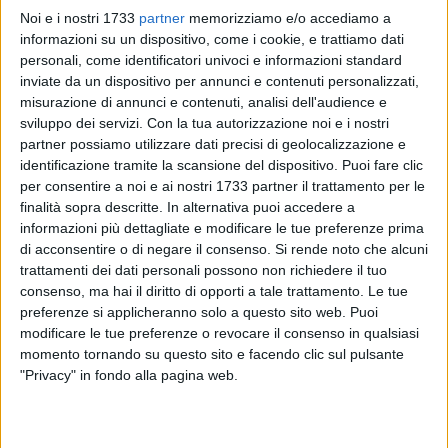
Noi e i nostri 1733
partner
memorizziamo e/o accediamo a
informazioni su un dispositivo, come i cookie, e trattiamo dati
personali, come identificatori univoci e informazioni standard
inviate da un dispositivo per annunci e contenuti personalizzati,
31
misurazione di annunci e contenuti, analisi dell'audience e
sviluppo dei servizi.
Con la tua autorizzazione noi e i nostri
partner possiamo utilizzare dati precisi di geolocalizzazione e
Anche la 35^ edizione della Nota D'Oro sta per giungere al
identificazione tramite la scansione del dispositivo. Puoi fare clic
suo completamento, con la Finale che si svolgerà sabato 15
per consentire a noi e ai nostri 1733 partner il trattamento per le
luglio a partire dalle ore 20:00 in piazza Cesare Battisti,
finalità sopra descritte. In alternativa puoi accedere a
informazioni più dettagliate e modificare le tue preferenze prima
animata dalle bellissime voci di cantanti di tutte le età.
di acconsentire o di negare il consenso.
Si rende noto che alcuni
trattamenti dei dati personali possono non richiedere il tuo
La Finale chiude il cerchio di un percorso canoro iniziato con
consenso, ma hai il diritto di opporti a tale trattamento. Le tue
l'8^ edizione dello Star Talent il 27 novembre e terminato il 4
preferenze si applicheranno solo a questo sito web. Puoi
giugno. Successivamente si sono tenute le due storiche
modificare le tue preferenze o revocare il consenso in qualsiasi
Semifinali, svolte a Poggiorsini presso il ristorante "Il
momento tornando su questo sito e facendo clic sul pulsante
Fagiano" domenica 2 luglio e domenica 9 luglio. Diversi i
"Privacy" in fondo alla pagina web.
premi in palio per le categorie in gara che saranno : Baby;
Junior; Senior; Inediti; Over.