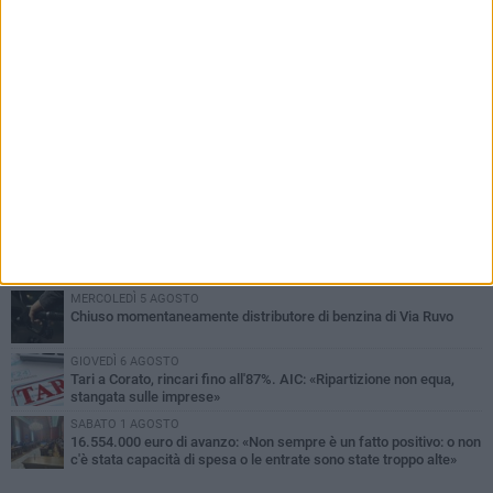
PIÙ LETTI QUESTA SETTIMANA
GIOVEDÌ 6 AGOSTO
Gelato di San Domenico: il gusto che racconta una leggenda
VENERDÌ 7 AGOSTO
Uomo fermato in via Porta Pia: intervento lampo degli agenti in
borghese
GIOVEDÌ 6 AGOSTO
Gaetano Mongelli, sei anni per un sogno: nasce a Corato
"Megaad"
MERCOLEDÌ 5 AGOSTO
Chiuso momentaneamente distributore di benzina di Via Ruvo
GIOVEDÌ 6 AGOSTO
Tari a Corato, rincari fino all'87%. AIC: «Ripartizione non equa,
stangata sulle imprese»
SABATO 1 AGOSTO
16.554.000 euro di avanzo: «Non sempre è un fatto positivo: o non
c'è stata capacità di spesa o le entrate sono state troppo alte»