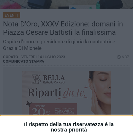
EVENTI
Nota D'Oro, XXXV Edizione: domani in
Piazza Cesare Battisti la finalissima
Ospite d'onore e presidente di giuria la cantautrice
Grazia Di Michele
CORATO -
VENERDÌ 14 LUGLIO 2023
6.37
COMUNICATO STAMPA
Il rispetto della tua riservatezza è la
nostra priorità