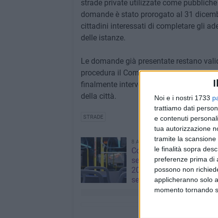
strade private utilizzate come pubbliche 
domande è stato prorogato al 31 dicembr
cittadini interessati di completare gli 
delle istanze.
Le domande già presentate restano vali
procedura il Comune punta a superare un
I
finalmente interventi di manutenzione, i
della città.
Noi e i nostri 1733
p
trattiamo dati person
STRADE
e contenuti personali
tua autorizzazione no
tramite la scansione 
8 AGOSTO 2026
le finalità sopra des
Corato, aperte le iscrizion
preferenze prima di 
servizio di trasporto scol
2026/2027: domande fino
possono non richieder
settembre
applicheranno solo a
momento tornando su 