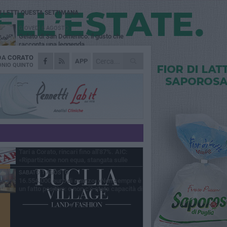
Ù LETTI QUESTA SETTIMANA
GIOVEDÌ 6 AGOSTO
Gelato di San Domenico: il gusto che
racconta una leggenda
 DA
CORATO
VENERDÌ 7 AGOSTO
APP
Uomo fermato in via Porta Pia: intervento
NIO QUINTO
lampo degli agenti in borghese
GIOVEDÌ 6 AGOSTO
Gaetano Mongelli, sei anni per un sogno:
nasce a Corato "Megaad"
MERCOLEDÌ 5 AGOSTO
Chiuso momentaneamente distributore di
benzina di Via Ruvo
GIOVEDÌ 6 AGOSTO
Tari a Corato, rincari fino all'87%. AIC:
«Ripartizione non equa, stangata sulle
prese»
SABATO 1 AGOSTO
16.554.000 euro di avanzo: «Non sempre è
un fatto positivo: o non c'è stata capacità di
sa o le entrate sono state troppo alte»