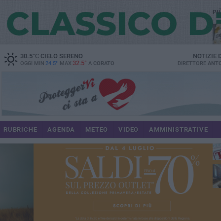
PI
30.5
°C
CIELO SERENO
NOTIZIE
32.5°
OGGI MIN
24.5°
MAX
A
CORATO
DIRETTORE
ANTO
RUBRICHE
AGENDA
METEO
VIDEO
AMMINISTRATIVE
im
spe