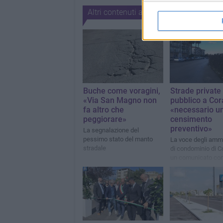
Altri contenuti a tema
Buche come voragini,
Strade private
«Via San Magno non
pubblico a Cor
fa altro che
«necessario u
peggiorare»
censimento
preventivo»
La segnalazione del
pessimo stato del manto
La voce degli ammi
stradale
di condominio di Co
un comunicato con