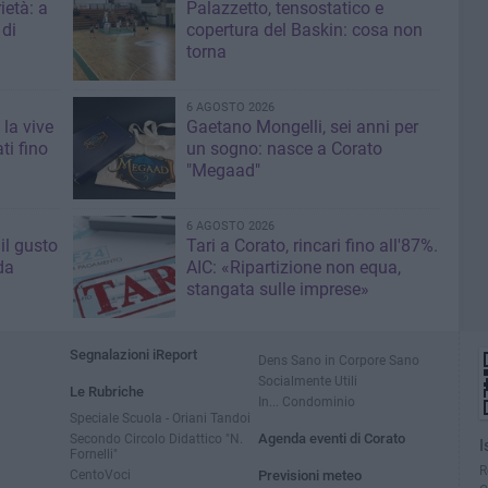
ietà: a
Palazzetto, tensostatico e
 di
copertura del Baskin: cosa non
torna
6 AGOSTO 2026
 la vive
Gaetano Mongelli, sei anni per
ti fino
un sogno: nasce a Corato
"Megaad"
6 AGOSTO 2026
il gusto
Tari a Corato, rincari fino all'87%.
da
AIC: «Ripartizione non equa,
stangata sulle imprese»
Segnalazioni iReport
Dens Sano in Corpore Sano
Socialmente Utili
Le Rubriche
In... Condominio
Speciale Scuola - Oriani Tandoi
Secondo Circolo Didattico "N.
Agenda eventi di Corato
I
Fornelli"
R
CentoVoci
Previsioni meteo