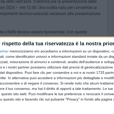
da oltre vent'anni. Il termine per la presentazione delle
e 2026 – ore 12:00. Una scelta nata per consentire ai
adempimenti tecnico-catastali necessari alla presentazione
de e NON devono essere ripresentate. Con questa
a situazione irrisolta da decenni, permettendo
l rispetto della tua riservatezza è la nostra prior
lluminazione, sicurezza e decoro urbano in molte aree
artner
memorizziamo e/o accediamo a informazioni su un dispositivo, c
ali, come identificatori univoci e informazioni standard inviate da un di
zzati, misurazione di annunci e contenuti, analisi dell'audience e svilupp
i e i nostri partner possiamo utilizzare dati precisi di geolocalizzazione 
del dispositivo. Puoi fare clic per consentire a noi e ai nostri 1733 partn
7 AGOSTO 2026
critte. In alternativa puoi accedere a informazioni più dettagliate e modif
i al
Uomo fermato in via Porta Pia:
acconsentire o di negare il consenso.
Si rende noto che alcuni trattamen
astico
intervento lampo degli agenti in
 al 14
e il tuo consenso, ma hai il diritto di opporti a tale trattamento. Le tue
borghese
 questo sito web. Puoi modificare le tue preferenze o revocare il conse
questo sito e facendo clic sul pulsante "Privacy" in fondo alla pagina