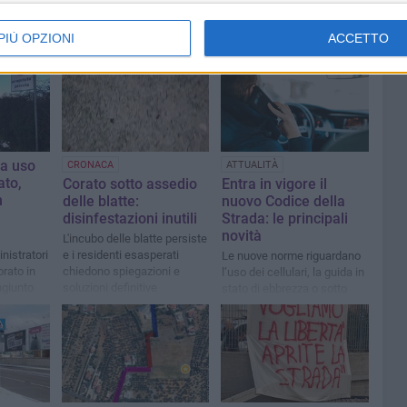
PIÙ OPZIONI
ACCETTO
 a uso
CRONACA
ATTUALITÀ
ato,
Corato sotto assedio
Entra in vigore il
n
delle blatte:
nuovo Codice della
disinfestazioni inutili
Strada: le principali
novità
L'incubo delle blatte persiste
nistratori
e i residenti esasperati
Le nuove norme riguardano
rato in
chiedono spiegazioni e
l’uso dei cellulari, la guida in
giunto
soluzioni definitive
stato di ebbrezza o sotto
stupefacenti, la mobilità
sostenibile e i limiti di
velocità