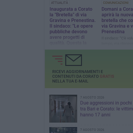
ATTUALITÀ
COMUNICAZIONI
Inaugurata a Corato
Domani a Cora
la "Bretella" di via
aprirà la nuov
Gravina e Prenestina.
bretella che co
Il sindaco: "Le opere
via Gravina e v
pubbliche devono
Prenestina
avere progetti di
Il sindaco: “C'è vol
qualità. Questa la
tempo, ma ritene
nostra filosofia"
fondamentale supe
carenze progettual
Decaro: "Con questa strada
dell'opera"
si favorisce la permeabilità
dei quartieri e l' accessibilità
dello Stadio e dell’area
RICEVI AGGIORNAMENTI E
CONTENUTI DA CORATO
GRATIS
mercatale rendendo la città
NELLA TUA E-MAIL
più sostenibile"
7 AGOSTO 2026
Due aggressioni in pochi 
tra Bari e Corato: le vitti
hanno 17 anni
7 AGOSTO 2026