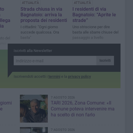
ATTUALITÀ
ATTUALITÀ
to
Strada chiusa in via
I residenti di via
a
Bagnatoio: arriva la
Bagnatoio: “Aprite le
llega
proposta dei residenti
strade”
ia
I cittadini: "Ogni giorno
Uno striscione per dire
succede qualcosa. Ora
basta alle sbarre chiuse del
basta"
passaggio a livello
uto del
vamo
rare le
Iscriviti alla Newsletter
i
Iscriviti
Iscrivendoti accetti i
termini
e la
privacy policy
7 AGOSTO 2026
giorni
TARI 2026, Zona Comune: «Il
me
Comune poteva intervenire ma
ha scelto di non farlo
7 AGOSTO 2026