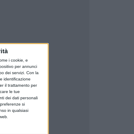
ità
ome i cookie, e
spositivo per annunci
o dei servizi.
Con la
e identificazione
er il trattamento per
icare le tue
ti dei dati personali
 preferenze si
nso in qualsiasi
 web.