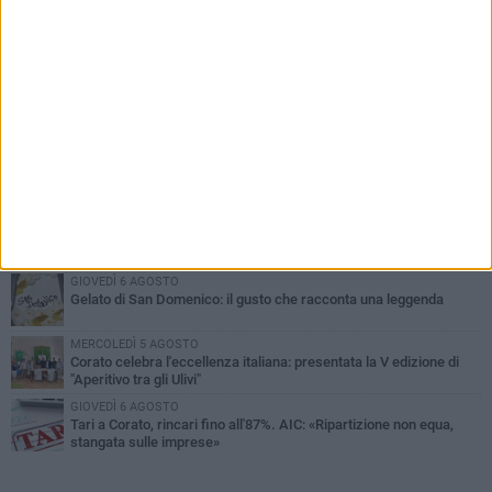
PIÙ LETTI QUESTA SETTIMANA
SABATO 1 AGOSTO
16.554.000 euro di avanzo: «Non sempre è un fatto positivo: o non
c'è stata capacità di spesa o le entrate sono state troppo alte»
MERCOLEDÌ 5 AGOSTO
Chiuso momentaneamente distributore di benzina di Via Ruvo
SABATO 1 AGOSTO
Centro storico, l'assessore Marcone risponde agli esercenti:
«Siamo ai nastri di partenza»
GIOVEDÌ 6 AGOSTO
Gelato di San Domenico: il gusto che racconta una leggenda
MERCOLEDÌ 5 AGOSTO
Corato celebra l'eccellenza italiana: presentata la V edizione di
"Aperitivo tra gli Ulivi"
GIOVEDÌ 6 AGOSTO
Tari a Corato, rincari fino all'87%. AIC: «Ripartizione non equa,
stangata sulle imprese»