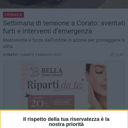
CRONACA
Settimana di tensione a Corato: sventati
furti e interventi d’emergenza
Metronotte e forze dell’ordine in azione per proteggere la
città
CORATO -
SABATO 3 MAGGIO 2025
16.47
Il rispetto della tua riservatezza è la
nostra priorità