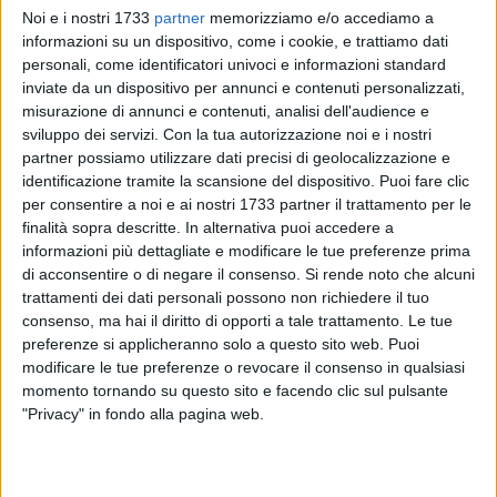
Noi e i nostri 1733
partner
memorizziamo e/o accediamo a
informazioni su un dispositivo, come i cookie, e trattiamo dati
personali, come identificatori univoci e informazioni standard
58
A cura di
inviate da un dispositivo per annunci e contenuti personalizzati,
CARLO SACCO
misurazione di annunci e contenuti, analisi dell'audience e
sviluppo dei servizi.
Con la tua autorizzazione noi e i nostri
partner possiamo utilizzare dati precisi di geolocalizzazione e
identificazione tramite la scansione del dispositivo. Puoi fare clic
La settimana che sta per concludersi è stata particolarmente
per consentire a noi e ai nostri 1733 partner il trattamento per le
intensa per la sicurezza a Corato. Nella notte del 29 aprile,
finalità sopra descritte. In alternativa puoi accedere a
tre malviventi, vestiti di nero e con il volto coperto, si sono
informazioni più dettagliate e modificare le tue preferenze prima
introdotti nel parcheggio di un B&B con l'intento di trafugare
di acconsentire o di negare il consenso.
Si rende noto che alcuni
due autocarri.
trattamenti dei dati personali possono non richiedere il tuo
consenso, ma hai il diritto di opporti a tale trattamento. Le tue
preferenze si applicheranno solo a questo sito web. Puoi
Il tempestivo intervento delle pattuglie di vigilanza, allertate
modificare le tue preferenze o revocare il consenso in qualsiasi
dal sistema di videosorveglianza, ha impedito il furto e
momento tornando su questo sito e facendo clic sul pulsante
messo in fuga i banditi prima che potessero arrecare danni
"Privacy" in fondo alla pagina web.
ai veicoli. Le forze dell'ordine sono state prontamente
informate dell'accaduto.