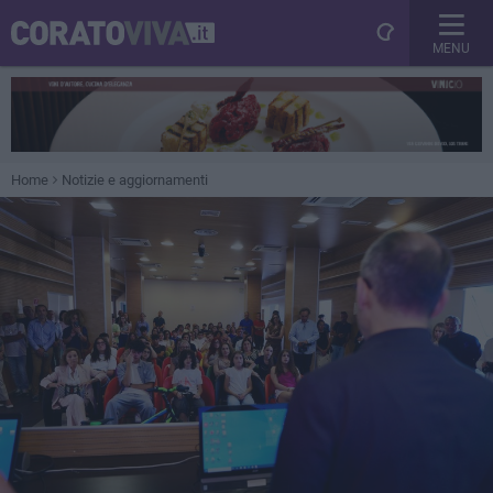
MENU
Home
Notizie e aggiornamenti