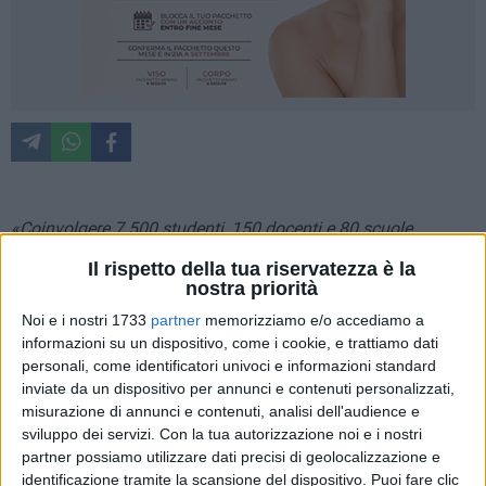
«Coinvolgere 7.500 studenti, 150 docenti e 80 scuole
pugliesi significa avere messo le fondamenta di una vera
Il rispetto della tua riservatezza è la
comunità della sicurezza stradale: attraverso questo
nostra priorità
progetto ragazze e ragazzi hanno approfondito le regole
Noi e i nostri 1733
partner
memorizziamo e/o accediamo a
della circolazione, ma anche i valori del rispetto, della
informazioni su un dispositivo, come i cookie, e trattiamo dati
responsabilità e della convivenza negli spazi pubblici. È da
personali, come identificatori univoci e informazioni standard
qui che passa il cambiamento culturale necessario per
inviate da un dispositivo per annunci e contenuti personalizzati,
rendere le nostre strade più sicure»
. Così l'assessore
misurazione di annunci e contenuti, analisi dell'audience e
sviluppo dei servizi.
Con la tua autorizzazione noi e i nostri
regionale alle Infrastrutture e Mobilità Raffaele Piemontese,
partner possiamo utilizzare dati precisi di geolocalizzazione e
intervenendo all'incontro tenutosi in Regione per la fase
identificazione tramite la scansione del dispositivo. Puoi fare clic