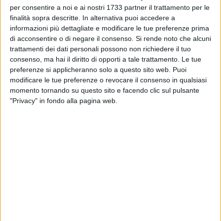
conclusiva del progetto di educazione alla sicurezza stradale
per consentire a noi e ai nostri 1733 partner il trattamento per le
"La strada non è una giungla", riservato alle scuole
finalità sopra descritte. In alternativa puoi accedere a
secondarie di primo e secondo grado della regione Puglia,
informazioni più dettagliate e modificare le tue preferenze prima
organizzato dall'Agenzia regionale Strategica per lo Sviluppo
di acconsentire o di negare il consenso.
Si rende noto che alcuni
Ecosostenibile del Territorio e dalla Regione Puglia, in
trattamenti dei dati personali possono non richiedere il tuo
consenso, ma hai il diritto di opporti a tale trattamento. Le tue
collaborazione con l'Ufficio Scolastico Regionale della
preferenze si applicheranno solo a questo sito web. Puoi
Puglia.
modificare le tue preferenze o revocare il consenso in qualsiasi
momento tornando su questo sito e facendo clic sul pulsante
Alla presenza del direttore generale di Asset Elio
"Privacy" in fondo alla pagina web.
Sannicandro, del direttore del Dipartimento regionale
Mobilità Vito Antonio Antonacci, del dirigente regionale
Sezione Promozione della salute e sicurezza nei luoghi di
lavoro Nedhoulf Albano e del dirigente dell'Ufficio Scolastico
Regionale della Puglia Mario Trifiletti, nell'incontro sono stati
premiati gli studenti vincitori del Campionato studentesco
sulla sicurezza stradale, anno scolastico 2025/26.
Il progetto, giunto alla decima edizione e coordinato da
Pierpaolo Bonerba, responsabile del Centro regionale di