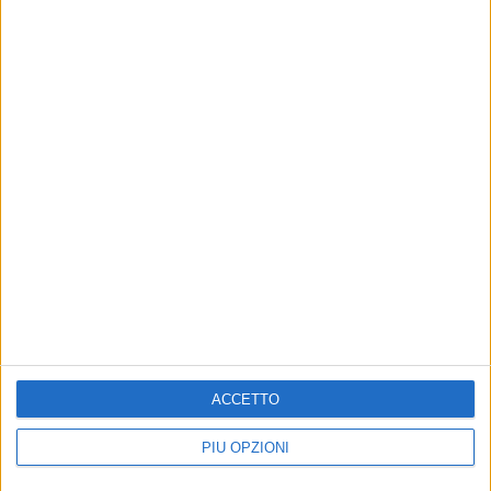
6 AGOSTO 2026
Gaetano Mongelli, sei anni per un sogno:
nasce a Corato "Megaad"
6 AGOSTO 2026
Gelato di San Domenico: il gusto che racconta
una leggenda
ACCETTO
PIÙ OPZIONI