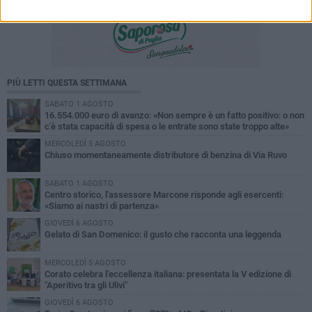
PIÙ LETTI QUESTA SETTIMANA
SABATO 1 AGOSTO
16.554.000 euro di avanzo: «Non sempre è un fatto positivo: o non
c'è stata capacità di spesa o le entrate sono state troppo alte»
MERCOLEDÌ 5 AGOSTO
Chiuso momentaneamente distributore di benzina di Via Ruvo
SABATO 1 AGOSTO
Centro storico, l'assessore Marcone risponde agli esercenti:
«Siamo ai nastri di partenza»
GIOVEDÌ 6 AGOSTO
Gelato di San Domenico: il gusto che racconta una leggenda
MERCOLEDÌ 5 AGOSTO
Corato celebra l'eccellenza italiana: presentata la V edizione di
"Aperitivo tra gli Ulivi"
GIOVEDÌ 6 AGOSTO