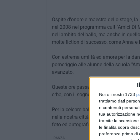
Ospite d'onore e maestra dello stage, la
nel 2008 nel programma cult "Amici Di Mar
nell'ambito del ballo, ma anche in quello
molte fiction di successo, come Anna e 
Con estrema umiltà ed amore per la danz
pomeriggio alle alunne della scuola "Art
avanzato.
I
Queste ore passate assieme hanno lascia
erba, con il sogno di ripercorrere le orme 
Noi e i nostri 1733
p
trattiamo dati person
e contenuti personali
Per la celebre ballerina invece, come si e
tua autorizzazione no
nella nostra città, dove nella serata di s
tramite la scansione 
foto ed autografi.
le finalità sopra des
preferenze prima di 
DANZA