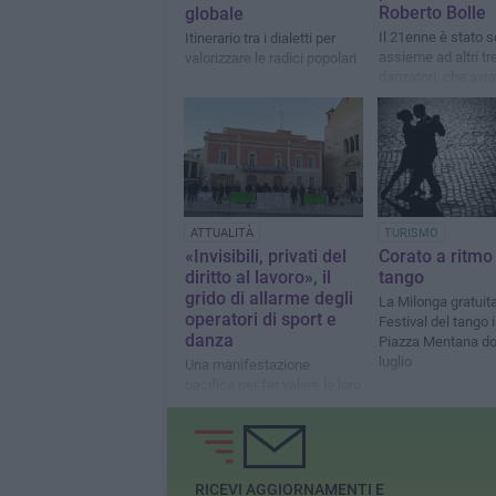
Roberto Bolle
globale
Il 21enne è stato s
Itinerario tra i dialetti per
assieme ad altri t
valorizzare le radici popolari
danzatori, che avr
questa grande opp
ATTUALITÀ
TURISMO
«Invisibili, privati del
Corato a ritmo 
diritto al lavoro», il
tango
grido di allarme degli
La Milonga gratuita
operatori di sport e
Festival del tango i
danza
Piazza Mentana d
luglio
Una manifestazione
pacifica per far valere le loro
ragioni e la promessa del
sindaco di farsene
portavoce
RICEVI AGGIORNAMENTI E