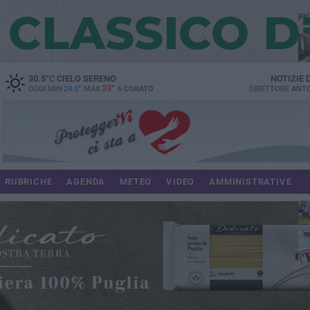
PI
spe
30.5
°C
CIELO SERENO
NOTIZIE
33°
OGGI MIN
24.5°
MAX
A
CORATO
DIRETTORE
ANTO
pa
RUBRICHE
AGENDA
METEO
VIDEO
AMMINISTRATIVE
Uli
im