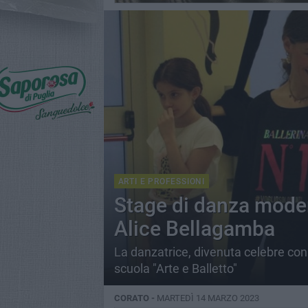
ARTI E PROFESSIONI
Stage di danza moder
Alice Bellagamba
La danzatrice, divenuta celebre con
scuola "Arte e Balletto"
CORATO -
MARTEDÌ 14 MARZO 2023