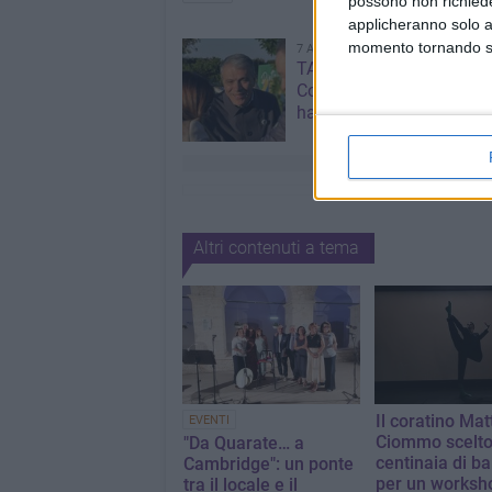
possono non richieder
applicheranno solo a
momento tornando su 
7 AGOSTO 2026
TARI 2026, Zona Comune:
Comune poteva interveni
ha scelto di non farlo
Altri contenuti a tema
Il coratino Mat
EVENTI
Ciommo scelto
"Da Quarate… a
centinaia di bal
Cambridge": un ponte
per un worksh
tra il locale e il