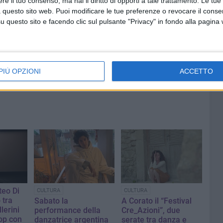
e il tuo consenso, ma hai il diritto di opporti a tale trattamento. Le tue
 questo sito web. Puoi modificare le tue preferenze o revocare il conse
questo sito e facendo clic sul pulsante "Privacy" in fondo alla pagina
7 AGOSTO 2026
 «Il
Tra gusto, moda e solidarietà: a
re ma
Corato la quinta edizione di
"Aperitivo tra gli Ulivi"
PIÙ OPZIONI
ACCETTO
teo Di
CULTURA
CULTURA
 tra
Sabato la
A Corato il “Festival
lerini
performance della
Cre_Azioni”, due
op con
danzatrice argentina
serate tra danza e