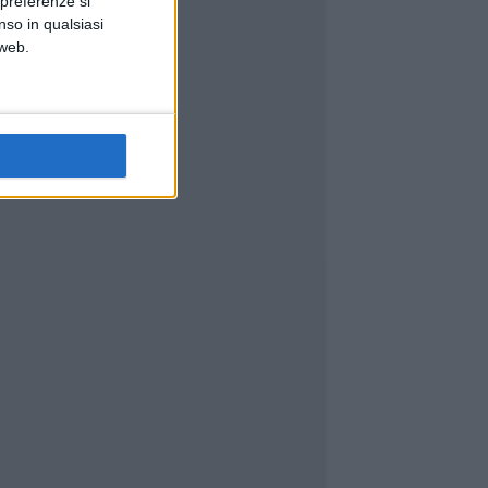
 preferenze si
nso in qualsiasi
 web.