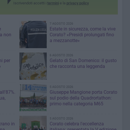
Iscrivendoti accetti i
termini
e la
privacy policy
7 AGOSTO 2026
e
Estate in sicurezza, come la vive
sa non
Corato? «Presidi prolungati fino
a mezzanotte»
6 AGOSTO 2026
i per
Gelato di San Domenico: il gusto
o
che racconta una leggenda
5 AGOSTO 2026
 all'87%.
Giuseppe Mangione porta Corato
ua,
sul podio della Quadrortathon:
primo nella categoria M65
5 AGOSTO 2026
trano in
Corato celebra l'eccellenza
 ma
italiana: presentata la V edizione