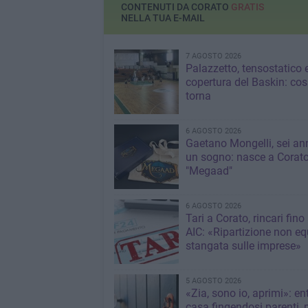
CONTENUTI DA CORATO
GRATIS
NELLA TUA E-MAIL
7 AGOSTO 2026
Palazzetto, tensostatico 
copertura del Baskin: co
torna
6 AGOSTO 2026
Gaetano Mongelli, sei ann
un sogno: nasce a Corat
"Megaad"
6 AGOSTO 2026
Tari a Corato, rincari fino
AIC: «Ripartizione non eq
stangata sulle imprese»
5 AGOSTO 2026
«Zia, sono io, aprimi»: en
casa fingendosi parenti,