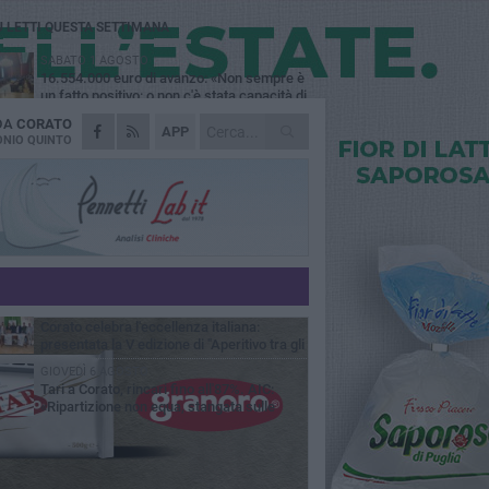
Ù LETTI QUESTA SETTIMANA
SABATO 1 AGOSTO
16.554.000 euro di avanzo: «Non sempre è
un fatto positivo: o non c'è stata capacità di
sa o le entrate sono state troppo alte»
 DA
CORATO
MERCOLEDÌ 5 AGOSTO
APP
Chiuso momentaneamente distributore di
NIO QUINTO
benzina di Via Ruvo
SABATO 1 AGOSTO
Centro storico, l'assessore Marcone
risponde agli esercenti: «Siamo ai nastri di
rtenza»
GIOVEDÌ 6 AGOSTO
Gelato di San Domenico: il gusto che
racconta una leggenda
MERCOLEDÌ 5 AGOSTO
Corato celebra l'eccellenza italiana:
presentata la V edizione di "Aperitivo tra gli
vi"
GIOVEDÌ 6 AGOSTO
Tari a Corato, rincari fino all'87%. AIC:
«Ripartizione non equa, stangata sulle
prese»