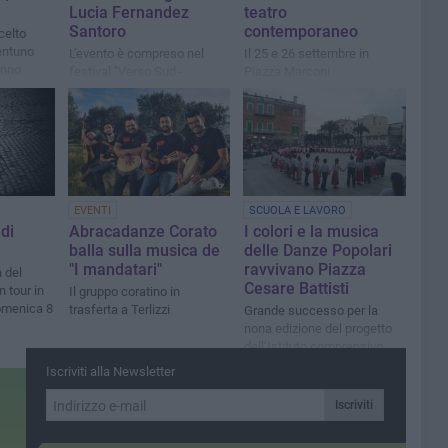
Lucia Fernandez
teatro
Santoro
contemporaneo
celto
rentuno
L'evento è compreso nel
Il 25 e 26 settembre in
anno
festival "Verso Sud -
Piazza Marconi
ortunità
ecosistema culturale"
EVENTI
SCUOLA E LAVORO
di
Abracadanze Corato
I colori e la musica
balla sulla musica de
delle Danze Popolari
"I mandatari"
ravvivano Piazza
 del
Cesare Battisti
n tour in
Il gruppo coratino in
omenica 8
trasferta a Terlizzi
Grande successo per la
nona edizione del progetto
dell’Istituto comprensivo
"Imbriani-Piccarreta". Le
Iscriviti alla Newsletter
foto
Iscriviti