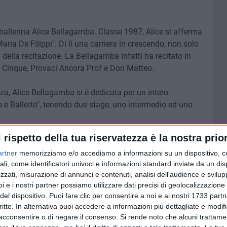
 ballerina Alice Bellagamba. Classe 1987, Alice si afferma
ia De Filippi". Di lì una carriera in crescendo, non solo
 della recitazione. La Bellagamba infatti ha recitato in
I Cinque, Provaci Ancora Prof e Don Matteo.
a, Alice Bellagamba si è dedicata per un intero
e e Balletto", tenendo due stage, uno intermedio ed uno
l rispetto della tua riservatezza è la nostra prior
to un gran bel ricordo in tante giovanissime ballerine in
di Alice.
artner
memorizziamo e/o accediamo a informazioni su un dispositivo, c
ali, come identificatori univoci e informazioni standard inviate da un di
zzati, misurazione di annunci e contenuti, analisi dell'audience e svilupp
vince dai suoi profili social, la nascita di nuove amicizie
i e i nostri partner possiamo utilizzare dati precisi di geolocalizzazione 
abato è stata fermata per le strade della nostra città per
del dispositivo. Puoi fare clic per consentire a noi e ai nostri 1733 partn
critte. In alternativa puoi accedere a informazioni più dettagliate e modif
acconsentire o di negare il consenso.
Si rende noto che alcuni trattamen