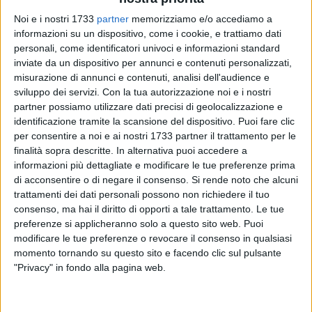
Noi e i nostri 1733
partner
memorizziamo e/o accediamo a
informazioni su un dispositivo, come i cookie, e trattiamo dati
personali, come identificatori univoci e informazioni standard
A cura di
CARLO SACCO
inviate da un dispositivo per annunci e contenuti personalizzati,
misurazione di annunci e contenuti, analisi dell'audience e
sviluppo dei servizi.
Con la tua autorizzazione noi e i nostri
partner possiamo utilizzare dati precisi di geolocalizzazione e
La Parrocchia Sacro Cuore di Gesù si prepara a vivere il
identificazione tramite la scansione del dispositivo. Puoi fare clic
Triduo e la Festa del Sacro Cuore 2026, un appuntamento
per consentire a noi e ai nostri 1733 partner il trattamento per le
finalità sopra descritte. In alternativa puoi accedere a
che ogni anno richiama preghiera, tradizione e vita
informazioni più dettagliate e modificare le tue preferenze prima
comunitaria.
di acconsentire o di negare il consenso.
Si rende noto che alcuni
Quest'edizione, però, porta con sé un significato speciale: è
trattamenti dei dati personali possono non richiedere il tuo
la prima grande celebrazione guidata dal nuovo parroco, don
consenso, ma hai il diritto di opporti a tale trattamento. Le tue
Paolo Spera, insediatosi lo scorso settembre e già divenuto
preferenze si applicheranno solo a questo sito web. Puoi
presenza familiare e attenta per l'intero quartiere.
modificare le tue preferenze o revocare il consenso in qualsiasi
Il programma, ricco e articolato, si apre con il Triduo
momento tornando su questo sito e facendo clic sul pulsante
"Privacy" in fondo alla pagina web.
predicato da don Michele Castagnaro, vice parroco della
Parrocchia Spirito Santo di Trani, e accompagna i fedeli
attraverso momenti di preghiera, celebrazioni eucaristiche,