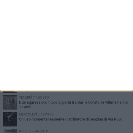
PIÙ LETTI QUESTA SETTIMANA
VENERDÌ 7 AGOSTO
Uomo fermato in via Porta Pia: intervento lampo degli agenti in
borghese
GIOVEDÌ 6 AGOSTO
Gelato di San Domenico: il gusto che racconta una leggenda
GIOVEDÌ 6 AGOSTO
Gaetano Mongelli, sei anni per un sogno: nasce a Corato
"Megaad"
VENERDÌ 7 AGOSTO
Due aggressioni in pochi giorni tra Bari e Corato: le vittime hanno
17 anni
MERCOLEDÌ 5 AGOSTO
Chiuso momentaneamente distributore di benzina di Via Ruvo
GIOVEDÌ 6 AGOSTO