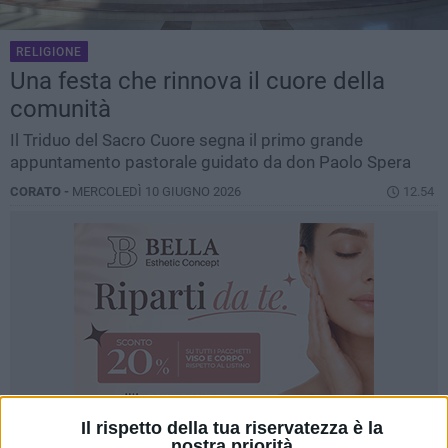
RELIGIONE
Una festa che rinnova il cuore della
comunità
Il Triduo del Sacro Cuore segna il primo grande
appuntamento pastorale guidato da don Paolo Spera
CORATO -
MERCOLEDÌ 10 GIUGNO 2026
12.54
Il rispetto della tua riservatezza è la
nostra priorità