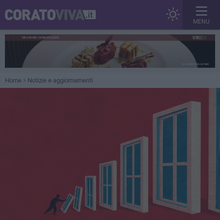
MENU
Home
Notizie e aggiornamenti