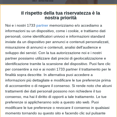
Il rispetto della tua riservatezza è la
nostra priorità
Noi e i nostri 1733
partner
memorizziamo e/o accediamo a
19
informazioni su un dispositivo, come i cookie, e trattiamo dati
personali, come identificatori univoci e informazioni standard
Il Festival entra nel vivo ed il
primo week end settembrino
inviate da un dispositivo per annunci e contenuti personalizzati,
(5,6 e 7)
propone al pubblico una serie di appuntamenti di
misurazione di annunci e contenuti, analisi dell'audience e
assoluto rilievo.
sviluppo dei servizi.
Con la tua autorizzazione noi e i nostri
partner possiamo utilizzare dati precisi di geolocalizzazione e
Si comincia
venerdì 5
(con proseguimento sino a tutto il 14
identificazione tramite la scansione del dispositivo. Puoi fare clic
per consentire a noi e ai nostri 1733 partner il trattamento per le
settembre,
Via Napoli 19/a, ore 10.00/12.00 e 17.00/21.00
)
finalità sopra descritte. In alternativa puoi accedere a
con l'
Ago nel Pagliaio
, un'
installazione
del collettivo estone
informazioni più dettagliate e modificare le tue preferenze prima
Varvara &Mar, in prima nazionale
. "Al centro dell'attenzione
di acconsentire o di negare il consenso.
Si rende noto che alcuni
un piccolo robot che cercherà di individuare un ago nascosto
trattamenti dei dati personali possono non richiedere il tuo
nel fieno, missione impossibile per gli umani. Sarà il
consenso, ma hai il diritto di opporti a tale trattamento. Le tue
campanellino di una pecora a segnalare il successo
preferenze si applicheranno solo a questo sito web. Puoi
dell'operazione. Il progetto solleva ovviamente il quesito
modificare le tue preferenze o revocare il consenso in qualsiasi
momento tornando su questo sito e facendo clic sul pulsante
sulla nostra crescente dipendenza dalla tecnologia più