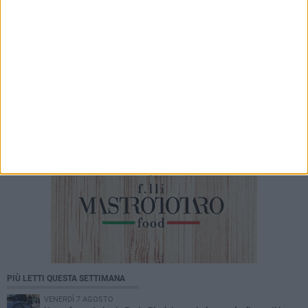
6 AGOSTO 2026
Gelato di San Domenico: il gusto che racconta
una leggenda
PIÙ LETTI QUESTA SETTIMANA
VENERDÌ 7 AGOSTO