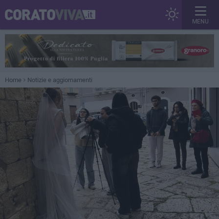
MENU
Home
Notizie e aggiornamenti