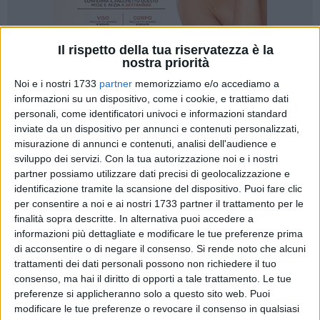
Il rispetto della tua riservatezza è la
nostra priorità
128
Noi e i nostri 1733
partner
memorizziamo e/o accediamo a
informazioni su un dispositivo, come i cookie, e trattiamo dati
personali, come identificatori univoci e informazioni standard
La giornata di venerdì 17 gennaio 2025, ha visto impegnati i
inviate da un dispositivo per annunci e contenuti personalizzati,
ragazzi della 4°A dell'indirizzo audiovisivo del Liceo Artistico
misurazione di annunci e contenuti, analisi dell'audience e
Stupor Mundi, nelle riprese video presso la Chiesa di San
sviluppo dei servizi.
Con la tua autorizzazione noi e i nostri
Vito di Corato, grazie alla concessione dei sacerdoti
partner possiamo utilizzare dati precisi di geolocalizzazione e
Vincenzo Bovino e Francesco Del Conte della Chiesa di
identificazione tramite la scansione del dispositivo. Puoi fare clic
per consentire a noi e ai nostri 1733 partner il trattamento per le
Santa Maria Greca, e alla disponibilità della prof.ssa Tiziana
finalità sopra descritte. In alternativa puoi accedere a
Monterisi e Chiara Capozza.
informazioni più dettagliate e modificare le tue preferenze prima
Venerdì è stata una delle tante giornate che ha visto gli
di acconsentire o di negare il consenso.
Si rende noto che alcuni
studenti dell'indirizzo audiovisivo impegnati nella
trattamenti dei dati personali possono non richiedere il tuo
realizzazione di uno spot pubblicitario per l'azienda Herschel
consenso, ma hai il diritto di opporti a tale trattamento. Le tue
dello stilista Paolo Fumarulo.
preferenze si applicheranno solo a questo sito web. Puoi
Progetto che rientra nell'ambito del PCTO, e che è stato
modificare le tue preferenze o revocare il consenso in qualsiasi