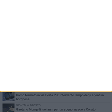
PIÙ LETTI QUESTA SETTIMANA
GIOVEDÌ 6 AGOSTO
Gelato di San Domenico: il gusto che racconta una leggenda
VENERDÌ 7 AGOSTO
Uomo fermato in via Porta Pia: intervento lampo degli agenti in
borghese
GIOVEDÌ 6 AGOSTO
Gaetano Mongelli, sei anni per un sogno: nasce a Corato