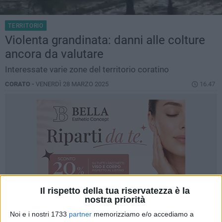
TERRITORIO
Violenta grandinata: danni alle colture
ancora da valutare
Interessate varie zone del territorio coratino
CORATO -
VENERDÌ 28 MARZO 2025
16.47
Il rispetto della tua riservatezza è la
nostra priorità
Noi e i nostri 1733
partner
memorizziamo e/o accediamo a