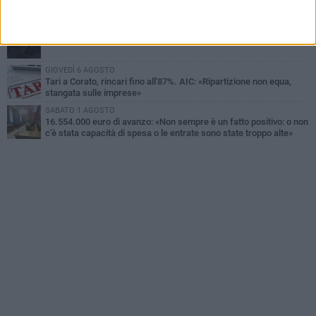
Gaetano Mongelli, sei anni per un sogno: nasce a Corato
"Megaad"
MERCOLEDÌ 5 AGOSTO
Chiuso momentaneamente distributore di benzina di Via Ruvo
GIOVEDÌ 6 AGOSTO
Tari a Corato, rincari fino all'87%. AIC: «Ripartizione non equa,
stangata sulle imprese»
SABATO 1 AGOSTO
16.554.000 euro di avanzo: «Non sempre è un fatto positivo: o non
c'è stata capacità di spesa o le entrate sono state troppo alte»