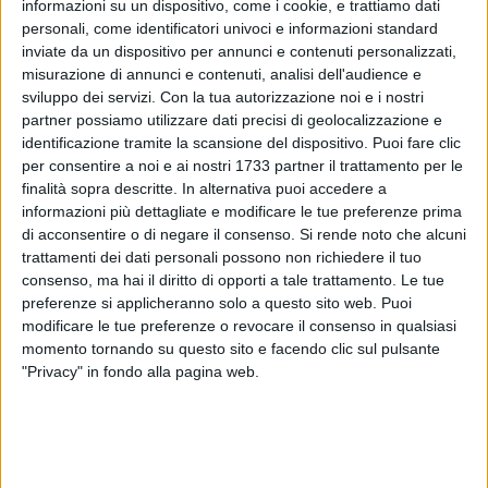
informazioni su un dispositivo, come i cookie, e trattiamo dati
personali, come identificatori univoci e informazioni standard
97
inviate da un dispositivo per annunci e contenuti personalizzati,
misurazione di annunci e contenuti, analisi dell'audience e
sviluppo dei servizi.
Con la tua autorizzazione noi e i nostri
partner possiamo utilizzare dati precisi di geolocalizzazione e
Un evento atmosferico di grande intensità ha interessato
identificazione tramite la scansione del dispositivo. Puoi fare clic
l'agro di Corato, dove una violenta grandinata si è abbattuta
per consentire a noi e ai nostri 1733 partner il trattamento per le
nelle ultime ore. Chicchi di grandine di dimensioni
finalità sopra descritte. In alternativa puoi accedere a
significative hanno ricoperto i campi, creando uno scenario
informazioni più dettagliate e modificare le tue preferenze prima
di acconsentire o di negare il consenso.
Si rende noto che alcuni
di preoccupazione per gli agricoltori locali.
trattamenti dei dati personali possono non richiedere il tuo
consenso, ma hai il diritto di opporti a tale trattamento. Le tue
Le colture, che in questo periodo dell'anno si trovano in una
preferenze si applicheranno solo a questo sito web. Puoi
fase cruciale di sviluppo, potrebbero aver subito danni
modificare le tue preferenze o revocare il consenso in qualsiasi
rilevanti. Tuttavia, al momento, non è ancora possibile
momento tornando su questo sito e facendo clic sul pulsante
stimare con precisione l'entità delle perdite.
"Privacy" in fondo alla pagina web.
Agricoltori ed esperti del settore agricolo stanno effettuando
sopralluoghi per raccogliere dati e valutare l'impatto
dell'evento.