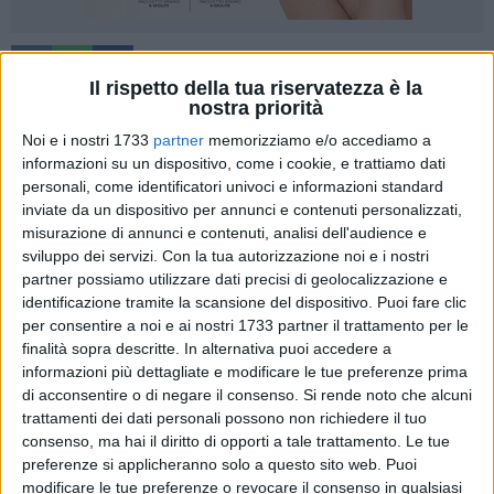
23
Il rispetto della tua riservatezza è la
nostra priorità
Noi e i nostri 1733
partner
memorizziamo e/o accediamo a
Seconda sconfitta esterna consecutiva per l'Adriatica
informazioni su un dispositivo, come i cookie, e trattiamo dati
Industriale Virtus Corato che cede sul parquet di Barletta per
personali, come identificatori univoci e informazioni standard
80-73 perdendo anche il primato in classifica. Inizio del
inviate da un dispositivo per annunci e contenuti personalizzati,
match in grande equilibrio. A rompere il ghiaccio ci pensano
misurazione di annunci e contenuti, analisi dell'audience e
sviluppo dei servizi.
Con la tua autorizzazione noi e i nostri
Sabeckis per Barletta ed Amendolagine per Corato. Il primo
partner possiamo utilizzare dati precisi di geolocalizzazione e
strappo alla gara lo danno i coratini, che si fanno preferire in
identificazione tramite la scansione del dispositivo. Puoi fare clic
avvio e concretizzano con D'Introno e Mazzilli (5-9). Corato è
per consentire a noi e ai nostri 1733 partner il trattamento per le
messa bene in campo ed i canestri ancora di Mazzilli e la
finalità sopra descritte. In alternativa puoi accedere a
tripla di Scaringella lo certificano anche nel punteggio (7-14).
informazioni più dettagliate e modificare le tue preferenze prima
di acconsentire o di negare il consenso.
Si rende noto che alcuni
Barletta però inizia a rimontare con Carnicella e 4 liberi di
trattamenti dei dati personali possono non richiedere il tuo
consenso, ma hai il diritto di opporti a tale trattamento. Le tue
Sabeckis che riavvicinano i locali, che addirittura passano
preferenze si applicheranno solo a questo sito web. Puoi
poi a condurre con Kodra (15-14). Finale di quarto tutto
modificare le tue preferenze o revocare il consenso in qualsiasi