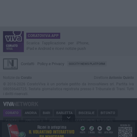
CORATOVIVA APP
Scarica l'applicazione per iPhone,
iPad e Android e ricevi notizie push
Contatti
Policy e Privacy
GOCITY NEWS PLATFORM
Notizie da
Corato
Direttore
Antonio Quinto
© 2016-2026 CoratoViva è un portale gestito da InnovaNews srl. Partita iva
08059640725. Testata giornalistica registrata presso il Tribunale di Trani. Tutti
i diritti riservati.
CORATO
ANDRIA
BARI
BARLETTA
BISCEGLIE
BITONTO
CANOSA
CERIGNOLA
GIOVINAZZO
MARGHERITA DI SAVOIA
MINERVINO
MODUGNO
MOLFETTA
PUGLIA
RUVO