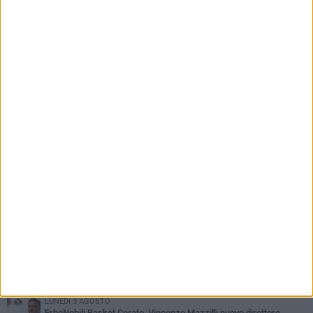
«Ripartizione non equa, stangata sulle
imprese»
PIÙ LETTI QUESTA SETTIMANA
MERCOLEDÌ 5 AGOSTO
Giuseppe Mangione porta Corato sul podio della Quadrortathon:
primo nella categoria M65
LUNEDÌ 3 AGOSTO
ErbeNobili Basket Corato, Vincenzo Mazzilli nuovo direttore