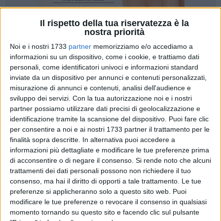
Il rispetto della tua riservatezza è la
nostra priorità
Noi e i nostri 1733
partner
memorizziamo e/o accediamo a
informazioni su un dispositivo, come i cookie, e trattiamo dati
personali, come identificatori univoci e informazioni standard
inviate da un dispositivo per annunci e contenuti personalizzati,
Dopo le festività pasquali torna in campo la serie B
misurazione di annunci e contenuti, analisi dell'audience e
Interregionale con il primo ed unico turno infrasettimanale
sviluppo dei servizi.
Con la tua autorizzazione noi e i nostri
del torneo. La Fas Basket Corato lo affronta tra le mura
partner possiamo utilizzare dati precisi di geolocalizzazione e
amiche del PalaLosito, ed a farle visita mercoledi sera alle
identificazione tramite la scansione del dispositivo. Puoi fare clic
ore 20,30 sarà la capolista Matera. Un impegno ostico per i
per consentire a noi e ai nostri 1733 partner il trattamento per le
neroverdi, chiamati però al successo per regalare una
finalità sopra descritte. In alternativa puoi accedere a
soddisfazione al pubblico coratino.
informazioni più dettagliate e modificare le tue preferenze prima
di acconsentire o di negare il consenso.
Si rende noto che alcuni
trattamenti dei dati personali possono non richiedere il tuo
Quella di stasera, mercoledì sera, sarà la penultima gara
consenso, ma hai il diritto di opporti a tale trattamento. Le tue
interna di regular season dei coratini, che dopo un inizio non
preferenze si applicheranno solo a questo sito web. Puoi
facile hanno trovato un buon ritmo in casa. Ben 4 infatti i
modificare le tue preferenze o revocare il consenso in qualsiasi
successi casalinghi nel girone di ritorno, con Bari, Brindisi,
momento tornando su questo sito e facendo clic sul pulsante