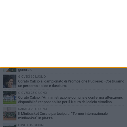
PIÙ LETTI QUESTA SETTIMANA
MERCOLEDÌ 5 AGOSTO
Giuseppe Mangione porta Corato sul podio della Quadrortathon:
primo nella categoria M65
LUNEDÌ 3 AGOSTO
ErbeNobili Basket Corato, Vincenzo Mazzilli nuovo direttore
generale
GIOVEDÌ 30 LUGLIO
Corato Calcio al campionato di Promozione Pugliese: «Costruiamo
un percorso solido e duraturo»
GIOVEDÌ 25 GIUGNO
Corato Calcio, l’Amministrazione comunale conferma attenzione,
disponibilità responsabilità per il futuro del calcio cittadino
SABATO 20 GIUGNO
Il Minibasket Corato partecipa al “Torneo internazionale
minibasket” in piazza
LUNEDÌ 15 GIUGNO