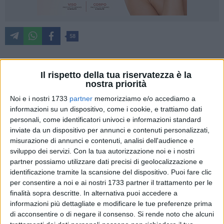
58
Il rispetto della tua riservatezza è la
Il Comune di Corato lancia ufficialmente EsperAnto, un
nostra priorità
progetto che vede l'Ente locale impegnato nella promozione
Noi e i nostri 1733
partner
memorizziamo e/o accediamo a
della cultura della Pace e della Fratellanza tra i Popoli, con
informazioni su un dispositivo, come i cookie, e trattiamo dati
un'attenzione particolare alla questione palestinese e alla
personali, come identificatori univoci e informazioni standard
costruzione di ponti di dialogo tra le comunità.
inviate da un dispositivo per annunci e contenuti personalizzati,
misurazione di annunci e contenuti, analisi dell'audience e
Il progetto si inserisce in un percorso educativo e civico
sviluppo dei servizi.
Con la tua autorizzazione noi e i nostri
rivolto in particolare ai giovani, chiamati a diventare
partner possiamo utilizzare dati precisi di geolocalizzazione e
protagonisti e ambasciatori di valori universali quali
identificazione tramite la scansione del dispositivo. Puoi fare clic
per consentire a noi e ai nostri 1733 partner il trattamento per le
solidarietà, cooperazione e rispetto reciproco.
finalità sopra descritte. In alternativa puoi accedere a
informazioni più dettagliate e modificare le tue preferenze prima
Come momento centrale, la Marcia PerugiAssisi del 12
di acconsentire o di negare il consenso.
Si rende noto che alcuni
ottobre 2025 vedrà la partecipazione di una delegazione