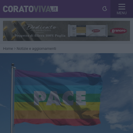
MENU
Home
Notizie e aggiornamenti