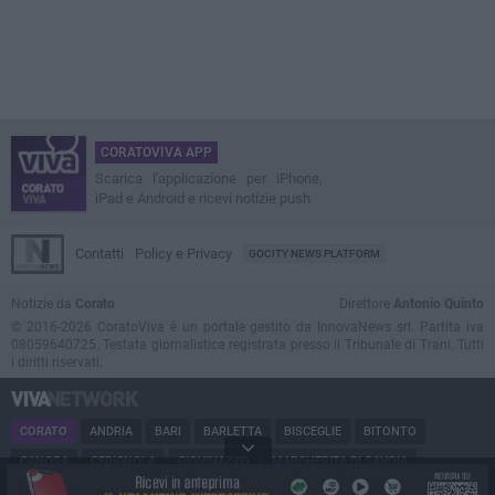
CORATOVIVA APP
Scarica l'applicazione per iPhone,
iPad e Android e ricevi notizie push
Contatti
Policy e Privacy
GOCITY NEWS PLATFORM
Notizie da
Corato
Direttore
Antonio Quinto
© 2016-2026 CoratoViva è un portale gestito da InnovaNews srl. Partita iva
08059640725. Testata giornalistica registrata presso il Tribunale di Trani. Tutti
i diritti riservati.
CORATO
ANDRIA
BARI
BARLETTA
BISCEGLIE
BITONTO
CANOSA
CERIGNOLA
GIOVINAZZO
MARGHERITA DI SAVOIA
MINERVINO
MODUGNO
MOLFETTA
PUGLIA
RUVO