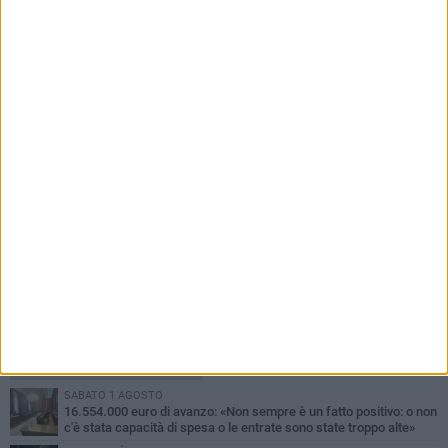
Giuseppe Mangione porta Corato sul podio
della Quadrortathon: primo nella categoria
M65
PIÙ LETTI QUESTA SETTIMANA
SABATO 1 AGOSTO
16.554.000 euro di avanzo: «Non sempre è un fatto positivo: o non
c'è stata capacità di spesa o le entrate sono state troppo alte»