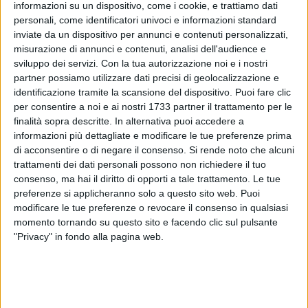
informazioni su un dispositivo, come i cookie, e trattiamo dati
personali, come identificatori univoci e informazioni standard
inviate da un dispositivo per annunci e contenuti personalizzati,
misurazione di annunci e contenuti, analisi dell'audience e
sviluppo dei servizi.
Con la tua autorizzazione noi e i nostri
partner possiamo utilizzare dati precisi di geolocalizzazione e
identificazione tramite la scansione del dispositivo. Puoi fare clic
È on line, sul portale istituzionale del Comune di Corato,
per consentire a noi e ai nostri 1733 partner il trattamento per le
l'avviso pubblico per l'utilizzo provvisorio del campo
finalità sopra descritte. In alternativa puoi accedere a
alternativo sito nel campo sportivo di via Gravina, oggetto di
informazioni più dettagliate e modificare le tue preferenze prima
lavori di adeguamento e messa a norma delle strutture
di acconsentire o di negare il consenso.
Si rende noto che alcuni
trattamenti dei dati personali possono non richiedere il tuo
esistenti a cura del settore lavori pubblici.
consenso, ma hai il diritto di opporti a tale trattamento. Le tue
preferenze si applicheranno solo a questo sito web. Puoi
Ai fini della richiesta di omologazione da presentare
modificare le tue preferenze o revocare il consenso in qualsiasi
successivamente alla Federcalcio ed ai sensi e per gli effetti
momento tornando su questo sito e facendo clic sul pulsante
del "Regolamento Lnd Standard per la realizzazione di
"Privacy" in fondo alla pagina web.
campo da gioco in erba artificiale destinato ad ospitare i
campionati Figc-Lnd sino alla serie D" si rende, infatti,
necessario l'utilizzo del campo da gioco in modo intenso per
la durata di sessanta giorni in modo che l'intasamento