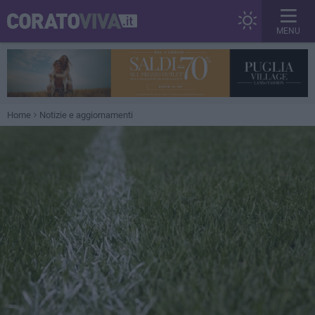
MENU
Home
Notizie e aggiornamenti