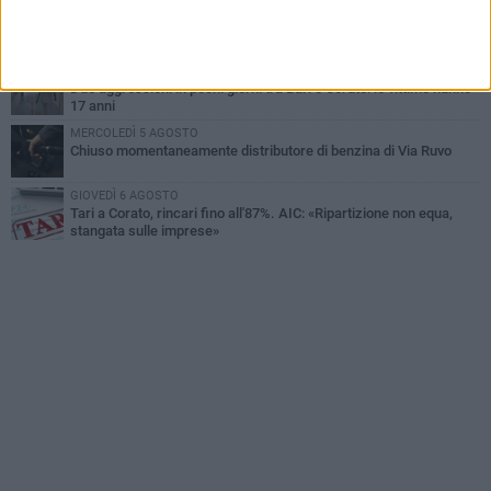
GIOVEDÌ 6 AGOSTO
Gaetano Mongelli, sei anni per un sogno: nasce a Corato
"Megaad"
VENERDÌ 7 AGOSTO
Due aggressioni in pochi giorni tra Bari e Corato: le vittime hanno
17 anni
MERCOLEDÌ 5 AGOSTO
Chiuso momentaneamente distributore di benzina di Via Ruvo
GIOVEDÌ 6 AGOSTO
Tari a Corato, rincari fino all'87%. AIC: «Ripartizione non equa,
stangata sulle imprese»