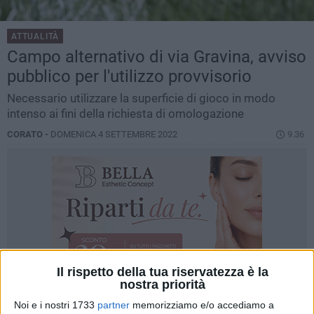
ATTUALITÀ
Campo alternativo di via Gravina, avviso
pubblico per l'utilizzo provvisorio
Necessario utilizzare la superficie di gioco in modo
intenso ai fini della richiesta di omologazione
CORATO -
DOMENICA 4 SETTEMBRE 2022
9.36
Il rispetto della tua riservatezza è la
nostra priorità
Noi e i nostri 1733
partner
memorizziamo e/o accediamo a